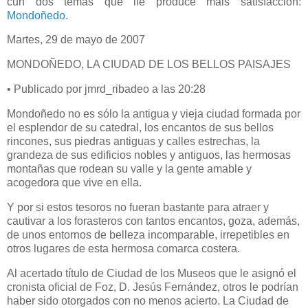
cun dos temas que lle produce máis satisfacción:
Mondoñedo
.
Martes, 29 de mayo de 2007
MONDOÑEDO, LA CIUDAD DE LOS BELLOS PAISAJES
• Publicado por jmrd_ribadeo a las 20:28
Mondoñedo no es sólo la antigua y vieja ciudad formada por
el esplendor de su catedral, los encantos de sus bellos
rincones, sus piedras antiguas y calles estrechas, la
grandeza de sus edificios nobles y antiguos, las hermosas
montañas que rodean su valle y la gente amable y
acogedora que vive en ella.
Y por si estos tesoros no fueran bastante para atraer y
cautivar a los forasteros con tantos encantos, goza, además,
de unos entornos de belleza incomparable, irrepetibles en
otros lugares de esta hermosa comarca costera.
Al acertado título de Ciudad de los Museos que le asignó el
cronista oficial de Foz, D. Jesús Fernández, otros le podrían
haber sido otorgados con no menos acierto. La Ciudad de