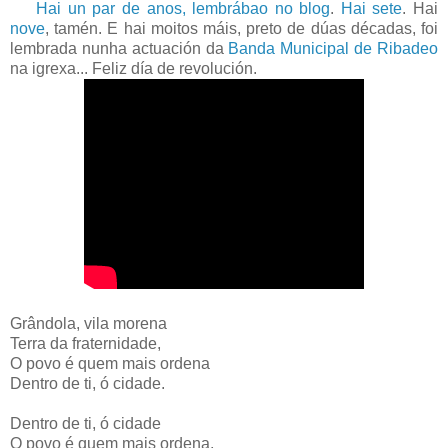
Hai un par de anos, lembrábao no blog
.
Hai sete
. Hai
nove
, tamén. E hai moitos máis, preto de dúas décadas, foi
lembrada nunha actuación da
Banda Municipal de Ribadeo
na igrexa... Feliz día de revolución.
Grândola, vila morena
Terra da fraternidade,
O povo é quem mais ordena
Dentro de ti, ó cidade.
Dentro de ti, ó cidade
O povo é quem mais ordena,