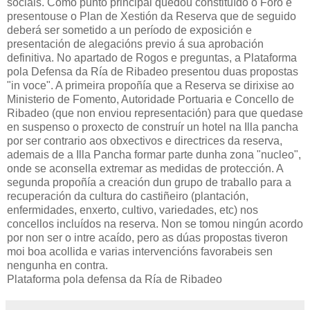
sociais. Como punto principal quedou constituído o Foro e
presentouse o Plan de Xestión da Reserva que de seguido
deberá ser sometido a un período de exposición e
presentación de alegacións previo á sua aprobación
definitiva. No apartado de Rogos e preguntas, a Plataforma
pola Defensa da Ría de Ribadeo presentou duas propostas
"in voce". A primeira propoñía que a Reserva se dirixise ao
Ministerio de Fomento, Autoridade Portuaria e Concello de
Ribadeo (que non enviou representación) para que quedase
en suspenso o proxecto de construír un hotel na Illa pancha
por ser contrario aos obxectivos e directrices da reserva,
ademais de a Illa Pancha formar parte dunha zona "nucleo",
onde se aconsella extremar as medidas de protección. A
segunda propoñía a creación dun grupo de traballo para a
recuperación da cultura do castiñeiro (plantación,
enfermidades, enxerto, cultivo, variedades, etc) nos
concellos incluídos na reserva. Non se tomou ningún acordo
por non ser o intre acaído, pero as dúas propostas tiveron
moi boa acollida e varias intervencións favorabeis sen
nengunha en contra.
Plataforma pola defensa da Ría de Ribadeo