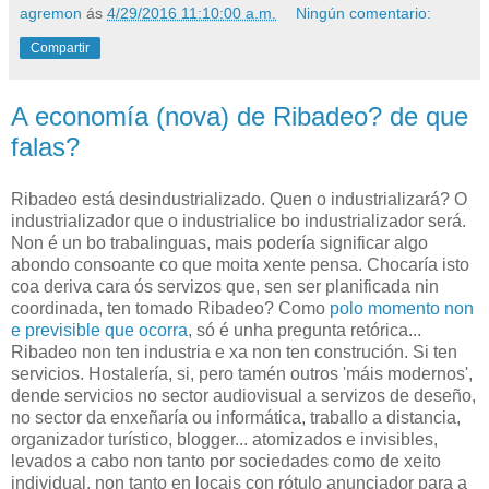
agremon
ás
4/29/2016 11:10:00 a.m.
Ningún comentario:
Compartir
A economía (nova) de Ribadeo? de que
falas?
Ribadeo está desindustrializado. Quen o industrializará? O
industrializador que o industrialice bo industrializador será.
Non é un bo trabalinguas, mais podería significar algo
abondo consoante co que moita xente pensa. Chocaría isto
coa deriva cara ós servizos que, sen ser planificada nin
coordinada, ten tomado Ribadeo? Como
polo momento non
e previsible que ocorra
, só é unha pregunta retórica...
Ribadeo non ten industria e xa non ten construción. Si ten
servicios. Hostalería, si, pero tamén outros 'máis modernos',
dende servicios no sector audiovisual a servizos de deseño,
no sector da enxeñaría ou informática, traballo a distancia,
organizador turístico, blogger... atomizados e invisibles,
levados a cabo non tanto por sociedades como de xeito
individual, non tanto en locais con rótulo anunciador para a