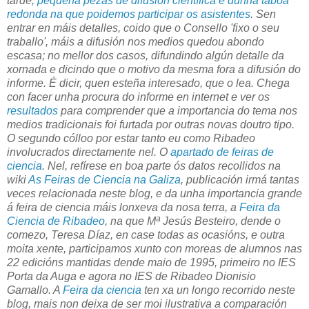
tarde,
pequena pezas de difusión científica e dunha táboa
redonda na que poidemos participar os asistentes
. Sen
entrar en máis detalles, coido que o Consello 'fixo o seu
traballo', máis a difusión nos medios quedou abondo
escasa; no mellor dos casos, difundindo algún detalle da
xornada e dicindo que o motivo da mesma fora a difusión do
informe. É dicir, quen esteña interesado, que o lea. Chega
con facer unha procura do informe en internet e ver os
resultados
para comprender que a importancia do tema nos
medios tradicionais foi furtada por outras novas doutro tipo.
O segundo cólloo por estar tanto eu como Ribadeo
involucrados directamente nel. O
apartado de feiras de
ciencia
. Nel, refírese en boa parte ós datos recollidos na
wiki
As Feiras de Ciencia na Galiza
, publicación irmá tantas
veces relacionada neste blog, e da unha importancia grande
á feira de ciencia máis lonxeva da nosa terra, a
Feira da
Ciencia de Ribadeo
, na que Mª Jesús Besteiro, dende o
comezo, Teresa Díaz, en case todas as ocasións, e outra
moita xente, participamos xunto con moreas de alumnos nas
22 edicións mantidas dende maio de 1995, primeiro no IES
Porta da Auga e agora no IES de Ribadeo Dionisio
Gamallo. A
Feira da ciencia
ten xa un longo recorrido neste
blog, mais non deixa de ser moi ilustrativa a comparación