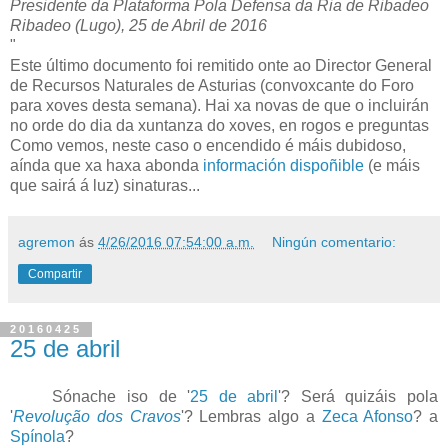
Presidente da Plataforma Pola Defensa da Ria de Ribadeo
Ribadeo (Lugo), 25 de Abril de 2016
"
Este último documento foi remitido onte ao Director General
de Recursos Naturales de Asturias (convoxcante do Foro
para xoves desta semana). Hai xa novas de que o incluirán
no orde do dia da xuntanza do xoves, en rogos e preguntas
Como vemos, neste caso o encendido é máis dubidoso,
aínda que xa haxa abonda
información dispoñible
(e máis
que sairá á luz) sinaturas...
agremon
ás
4/26/2016 07:54:00 a.m.
Ningún comentario:
Compartir
20160425
25 de abril
Sónache iso de '
25 de abril
'? Será quizáis pola
'
Revolução dos Cravos
'? Lembras algo a
Zeca Afonso
? a
Spínola
?