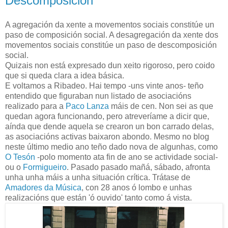
Descomposición
A agregación da xente a movementos sociais constitúe un
paso de composición social. A desagregación da xente dos
movementos sociais constitúe un paso de descomposición
social.
Quizais non está expresado dun xeito rigoroso, pero coido
que si queda clara a idea básica.
E voltamos a Ribadeo. Hai tempo -uns vinte anos- teño
entendido que figuraban nun listado de asociacións
realizado para a
Paco Lanza
máis de cen. Non sei as que
quedan agora funcionando, pero atreveríame a dicir que,
aínda que dende aquela se crearon un bon carrado delas,
as asociacións activas baixaron abondo. Mesmo no blog
neste último medio ano teño dado nova de algunhas, como
O Tesón
-polo momento ata fin de ano se actividade social-
ou o
Formigueiro
. Pasado pasado mañá, sábado, afronta
unha unha máis a unha situación crítica. Trátase de
Amadores da Música
, con 28 anos ó lombo e unhas
realizacións que están 'ó ouvido' tanto como á vista.