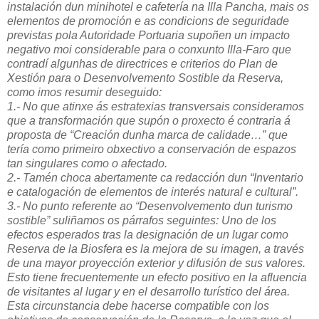
instalación dun minihotel e cafetería na Illa Pancha, mais os
elementos de promoción e as condicions de seguridade
previstas pola Autoridade Portuaria supoñen un impacto
negativo moi considerable para o conxunto Illa-Faro que
contradí algunhas de directrices e criterios do Plan de
Xestión para o Desenvolvemento Sostible da Reserva,
como imos resumir deseguido:
1.- No que atinxe ás estratexias transversais consideramos
que a transformación que supón o proxecto é contraria á
proposta de “Creación dunha marca de calidade…” que
tería como primeiro obxectivo a conservación de espazos
tan singulares como o afectado.
2.- Tamén choca abertamente ca redacción dun “Inventario
e catalogación de elementos de interés natural e cultural”.
3.- No punto referente ao “Desenvolvemento dun turismo
sostible” suliñamos os párrafos seguintes: Uno de los
efectos esperados tras la designación de un lugar como
Reserva de la Biosfera es la mejora de su imagen, a través
de una mayor proyección exterior y difusión de sus valores.
Esto tiene frecuentemente un efecto positivo en la afluencia
de visitantes al lugar y en el desarrollo turístico del área.
Esta circunstancia debe hacerse compatible con los