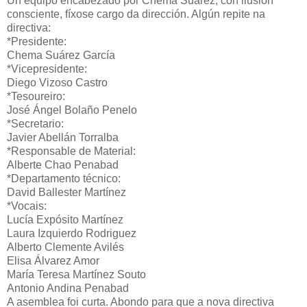
Un equipo encabezado por Chema Suarez, con ilusión
consciente, fíxose cargo da dirección. Algún repite na
directiva:
*Presidente:
Chema Suárez García
*Vicepresidente:
Diego Vizoso Castro
*Tesoureiro:
José Ángel Bolaño Penelo
*Secretario:
Javier Abellán Torralba
*Responsable de Material:
Alberte Chao Penabad
*Departamento técnico:
David Ballester Martínez
*Vocais:
Lucía Expósito Martínez
Laura Izquierdo Rodriguez
Alberto Clemente Avilés
Elisa Álvarez Amor
María Teresa Martínez Souto
Antonio Andina Penabad
A asemblea foi curta. Abondo para que a nova directiva