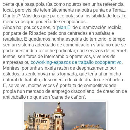
xente que pasa pola rúa como noutros sen unha referencia
local, pero visible telemáticamente na outra punta da Terra...
Cantos? Máis dos que parece pola súa invisibilidade local e
menos dos que podería de ser apoiados.
Aínda hai poucos anos, o '
plan E
' de dinamización recibía
por parte de Ribadeo peticións centradas en asfaltar e
reasfaltar. E quedamos nunha esquina do territorio, ó tempo
sen un sistema adecuado de comunicación viaria no que se
poda prescindir do coche particular, con servizos de internet
lentos, sen foros de intercambio operativos, viveiros de
empresas ou
coworking-espazos de traballo coooperativo
.
Mentres, por unha sinxela razón de desprazamento por
estudos, a xente nova máis formada, que tería aí un nicho
natural de traballo, desconecta de xeito doado de Ribadeo.
E, se volve, moitas veces é por falta de competitividade
propia nun mercado de emprego draconiano, de creación de
antitraballo no que son 'carne de cañón'.