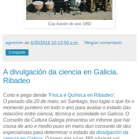
Coa ilusión do ano 1992
agremon
ás
4/30/2016 10:13:00 p.m.
Ningún comentario:
Compartir
A divulgación da ciencia en Galicia.
Ribadeo
Corto e pego dende '
Física e Química en Ribadeo
':
O pasado día 20 de maio, en Santiago, tivo lugar o que foi o
momento punteiro en todo o ano para avaliar o estado das
relacións entre ciencia, técnica e sociedade en Galicia. O
Consello da Cultura Galega presentou un informe que hai
cousa de ano e medio puxo en mans dun conxunto de dez
especialistas para determinar o estado da
divulgación da
ciencia en Galicia
. Ó longo das súas 385 páxinas vai