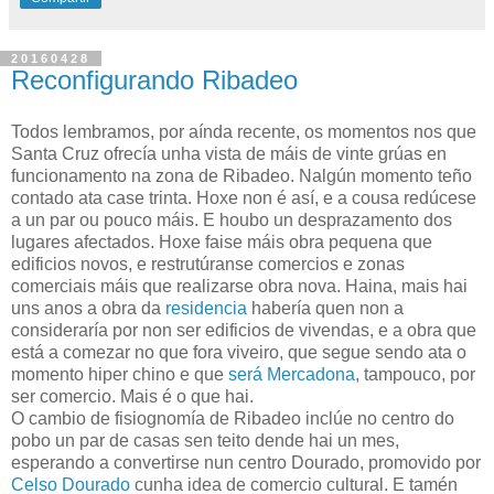
20160428
Reconfigurando Ribadeo
Todos lembramos, por aínda recente, os momentos nos que
Santa Cruz ofrecía unha vista de máis de vinte grúas en
funcionamento na zona de Ribadeo. Nalgún momento teño
contado ata case trinta. Hoxe non é así, e a cousa redúcese
a un par ou pouco máis. E houbo un desprazamento dos
lugares afectados. Hoxe faise máis obra pequena que
edificios novos, e restrutúranse comercios e zonas
comerciais máis que realizarse obra nova. Haina, mais hai
uns anos a obra da
residencia
habería quen non a
consideraría por non ser edificios de vivendas, e a obra que
está a comezar no que fora viveiro, que segue sendo ata o
momento hiper chino e que
será Mercadona
, tampouco, por
ser comercio. Mais é o que hai.
O cambio de fisiognomía de Ribadeo inclúe no centro do
pobo un par de casas sen teito dende hai un mes,
esperando a convertirse nun centro Dourado, promovido por
Celso Dourado
cunha idea de comercio cultural. E tamén