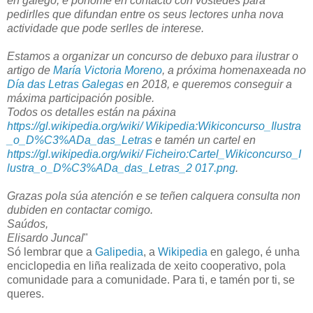
en galego, e póñome en contacto con vostedes para
pedirlles que difundan entre os seus lectores unha nova
actividade que pode serlles de interese.
Estamos a organizar un concurso de debuxo para
ilustrar
o
artigo de
María Victoria Moreno
, a próxima homenaxeada no
Día das Letras Galegas
en 2018, e queremos conseguir a
máxima participación posible.
Todos os detalles están na páxina
https://gl.wikipedia.org/wiki/ Wikipedia:Wikiconcurso_Ilustra
_o_D%C3%ADa_das_Letras
e tamén un cartel en
https://gl.wikipedia.org/wiki/ Ficheiro:Cartel_Wikiconcurso_I
lustra_o_D%C3%ADa_das_Letras_2 017.png
.
Grazas pola súa atención e se teñen calquera consulta non
dubiden en contactar comigo.
Saúdos,
Elisardo Juncal
"
Só lembrar que a
Galipedia
, a
Wikipedia
en galego, é unha
enciclopedia en liña realizada de xeito cooperativo, pola
comunidade para a comunidade. Para ti, e tamén por ti, se
queres.