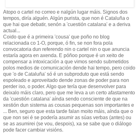
Atopo o cartel no correo e nalgún lugar máis. Signos dos
tempos, diría alguén. Algún purista, que non é Cataluña o
que hai que debatir, senón a 'cuestión catalana' e a deriva
actual...
Coido que é a primeira 'cousa' que poño no blog
relacionada co 1-O, porque, ó fin, se non fora pola
convocatoria dun referendo nin o cartel nin o que anuncia
estaría agora en axenda. E póñoo porque é un xeito de
compensar a intoxicación a que vimos sendo submetidos
polos medios de comunicación dende hai tempo, pero coido
que 'o de Cataluña' só é un subproduto que está sendo
espoleado e aproveitado dende zonas de poder para non
perder iso, o poder. Algo que tería que desenvolver para
deixalo máis claro, pero que me leva a un certo afastamento
da 'cuestión catalana' aínda sendo consciente de que na
xestión dun sistema as cousas pequenas son importantes e
... Ben, seguro que esta tarde falan moito máis, aínda que o
que non sei é se podería asumir as súas verbas (antes) ou
se as asumirei (se vou, despois), xa se sabe que o diálogo
pode facer cambiar visións.