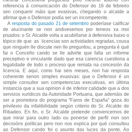
referencia á comunicación do Defensor do 16 de febreiro
sen conquerir máis que evasivas, chegando o alcalde a
afirmar que o Defensor podía ser un incompetente.
A
resposta do pasado 21 de setembro
poderíase calificar
de alucinante se non andivesemos por terreos xa moi
pisados: o Sr. Alcalde volta a acubillarse á defensiva baixo o
tópico de que as licencias son actividades regradas, cousa
que ninguén lle discute nen lle preguntou, a pregunta é qué
fai o Concello cando se lle advirte que falta un informe
preceptivo e vinculante dado que esa carencia cuestiona a
legalidade de todo o proceso que remata na concesión da
licencia. E aquí, como hai seis meses, non hai resposta
coherente senon simples evasivas: que o Defensor é un
simple consultor sen competencias executivas, en última
instancia que a sua opinion é de inferior calidade que a dos
servizos xurídicos da Autoridade Portuaria, que ademáis de
ser a promotora do programa “Faros de España” goza do
privilexio da infalibilidade según criterio do Sr. Alcalde de
Ribadeo. En fin, o Sr. Alcalde pretende convencernos de
que mirar para outro lado ou ponerse de perfil non son
decisións políticas pero non nos explica por qué consultou
ao Defensor cando foi o asunto das luces da ponte. Ao