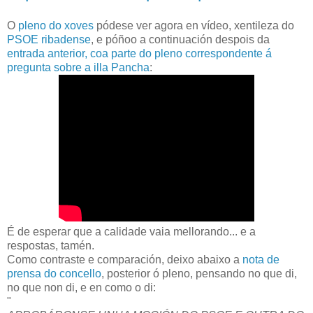
O
pleno do xoves
pódese ver agora en vídeo, xentileza do
PSOE ribadense
, e póñoo a continuación despois da
entrada anterior, coa parte do pleno correspondente á
pregunta sobre a illa Pancha
:
É de esperar que a calidade vaia mellorando... e a
respostas, tamén.
Como contraste e comparación, deixo abaixo a
nota de
prensa do concello
, posterior ó pleno, pensando no que di,
no que non di, e en como o di:
"