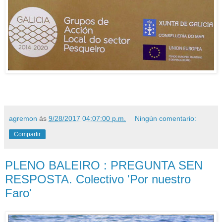
agremon
ás
9/28/2017 04:07:00 p.m.
Ningún comentario:
Compartir
PLENO BALEIRO : PREGUNTA SEN
RESPOSTA. Colectivo 'Por nuestro
Faro'