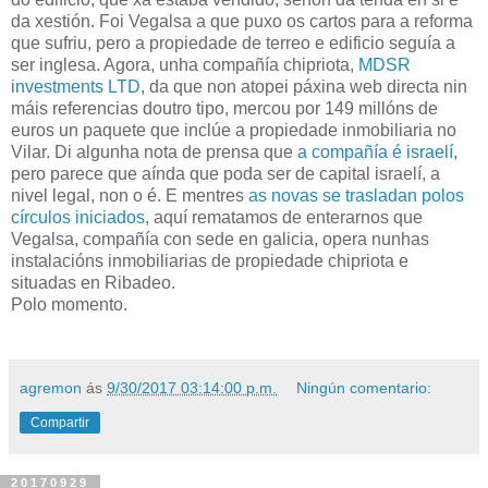
da xestión. Foi Vegalsa a que puxo os cartos para a reforma
que sufriu, pero a propiedade de terreo e edificio seguía a
ser inglesa. Agora, unha compañía chipriota,
MDSR
investments LTD
, da que non atopei páxina web directa nin
máis referencias doutro tipo, mercou por 149 millóns de
euros un paquete que inclúe a propiedade inmobiliaria no
Vilar. Di algunha nota de prensa que
a compañía é israelí
,
pero parece que aínda que poda ser de capital israelí, a
nivel legal, non o é. E mentres
as novas se trasladan polos
círculos iniciados
, aquí rematamos de enterarnos que
Vegalsa, compañía con sede en galicia, opera nunhas
instalacións inmobiliarias de propiedade chipriota e
situadas en Ribadeo.
Polo momento.
agremon
ás
9/30/2017 03:14:00 p.m.
Ningún comentario:
Compartir
20170929