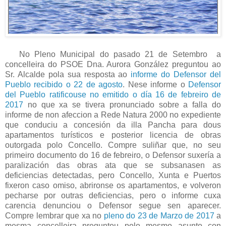
No Pleno Municipal do pasado 21 de Setembro a
concelleira do PSOE Dna. Aurora González preguntou ao
Sr. Alcalde pola sua resposta ao
informe do Defensor del
Pueblo recibido o 22 de agosto
. Nese informe o
Defensor
del Pueblo ratificouse no emitido o día 16 de febreiro de
2017
no que xa se tivera pronunciado sobre a falla do
informe de non afeccion a Rede Natura 2000 no expediente
que conduciu a concesión da illa Pancha para dous
apartamentos turísticos e posterior licencia de obras
outorgada polo Concello. Compre suliñar que, no seu
primeiro documento do 16 de febreiro, o Defensor suxería a
paralización das obras ata que se subsanasen as
deficiencias detectadas, pero Concello, Xunta e Puertos
fixeron caso omiso, abrironse os apartamentos, e volveron
pecharse por outras deficiencias, pero o informe cuxa
carencia denunciou o Defensor segue sen aparecer.
Compre lembrar que xa no
pleno do 23 de Marzo de 2017
a
mesma concelleira preguntou polo mesmo asunto con