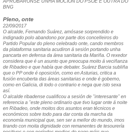
APROBÁRONSE UNHA MOCIÓN DO PSOE E OUTRA DO
BNG
Pleno, onte
22/09/2017
O alcalde, Fernando Suárez, amósase sorprendido e
indignado polo abandono por parte dos concelleiros do
Partido Popular do pleno celebrado onte, cando membros
da plataforma sanitaria acudiron á sesión portando unha
pancarta en defensa da área sanitaria da Mariña. O rexedor
considera que é un asunto que preocupa moito á veciñanza
de Ribadeo e que había que debater. Suárez Barcia subliña
que o PP onde é oposición, como en Asturias, critica a
fusión encuberta das áreas sanitarias e onde é goberno,
como en Galicia, di todo o contrario e nega que isto sexa
así.
O alcalde ribadense cualificou a sesión de "interesante" en
referencia a "este pleno ordinario que tivo lugar onte á noite
en Ribadeo, onde moitos dos asuntos eran técnicos e
económicos sobre todo para dar conta da marcha da
economía municipal que, sen ser a mellor do mundo, imos
tirando con moita dignidade con remanentes de tesourería
positivos e con períodos medios de pago máis que