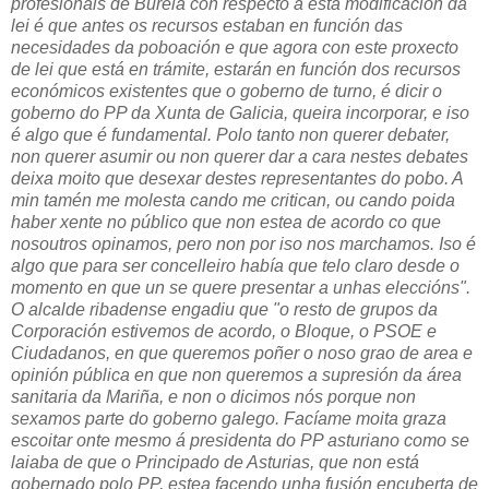
profesionais de Burela con respecto a esta modificación da
lei é que antes os recursos estaban en función das
necesidades da poboación e que agora con este proxecto
de lei que está en trámite, estarán en función dos recursos
económicos existentes que o goberno de turno, é dicir o
goberno do PP da Xunta de Galicia, queira incorporar, e iso
é algo que é fundamental. Polo tanto non querer debater,
non querer asumir ou non querer dar a cara nestes debates
deixa moito que desexar destes representantes do pobo. A
min tamén me molesta cando me critican, ou cando poida
haber xente no público que non estea de acordo co que
nosoutros opinamos, pero non por iso nos marchamos. Iso é
algo que para ser concelleiro había que telo claro desde o
momento en que un se quere presentar a unhas eleccións".
O alcalde ribadense engadiu que "o resto de grupos da
Corporación estivemos de acordo, o Bloque, o PSOE e
Ciudadanos, en que queremos poñer o noso grao de area e
opinión pública en que non queremos a supresión da área
sanitaria da Mariña, e non o dicimos nós porque non
sexamos parte do goberno galego. Facíame moita graza
escoitar onte mesmo á presidenta do PP asturiano como se
laiaba de que o Principado de Asturias, que non está
gobernado polo PP, estea facendo unha fusión encuberta de