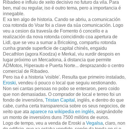
Ribadeo e influiu de xeito decisivo no futuro da vila. Para
ben, mal ou regular, iso é outro tema, pero a importancia é
innegable.
E xa ten algo de historia. Cando se abriu, a comunicación
coa rotonda do Voar foi a clave da súa comunicación. Logo
veu a cesion da travesía de Fomento ó concello e a
realización da nova rotonda coincidindo coa apertura de
Lidl, que se veu a sumar a Bricoking, compartiu rotonda
cunha grande superficie de capital chinés, engaidu
Decathlon (agora Koodza) e Merkal, viu xurdir despois en
lugar próximo un Mercadona, á distancia que permite
ADMotos, Hiperauto e Puerta Norte... desprazando o centro
comercial de Ribadeo.
Pero isa é a historia 'visible'. Resulta que primeiro instalado,
Eroski
, vendeu ó pouco o local que seguiu xestionando.
Non sei cantas persoas no pobo se enteraron, pero coido
que non demasiadas. O comprador de local e terreo foi un
fondo de inversións,
Tristan Capital
, inglés, e dentro do que
cabe, cunha certa transparencia sobre os seus negocios, de
xeito que ata
aparece na wikipedia en inglés
, asignándolle
un monto de inversións duns 7500 millóns de euros.
Logo de tempo, veu a venda de Eroski a
Vegalsa
, claro, non
do edificio, que xa estaba vendido, senón da tenda en si e