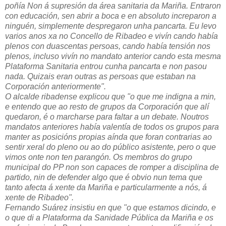
poñía Non á supresión da área sanitaria da Mariña. Entraron
con educación, sen abrir a boca e en absoluto increparon a
ninguén, simplemente despregaron unha pancarta. Eu levo
varios anos xa no Concello de Ribadeo e vivín cando había
plenos con duascentas persoas, cando había tensión nos
plenos, incluso vivín no mandato anterior cando esta mesma
Plataforma Sanitaria entrou cunha pancarta e non pasou
nada. Quizais eran outras as persoas que estaban na
Corporación anteriormente".
O alcalde ribadense explicou que "o que me indigna a min,
e entendo que ao resto de grupos da Corporación que alí
quedaron, é o marcharse para faltar a un debate. Noutros
mandatos anteriores había valentía de todos os grupos para
manter as posicións propias aínda que foran contrarias ao
sentir xeral do pleno ou ao do público asistente, pero o que
vimos onte non ten parangón. Os membros do grupo
municipal do PP non son capaces de romper a disciplina de
partido, nin de defender algo que é obvio nun tema que
tanto afecta á xente da Mariña e particularmente a nós, á
xente de Ribadeo".
Fernando Suárez insistiu en que "o que estamos dicindo, e
o que di a Plataforma da Sanidade Pública da Mariña e os