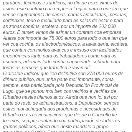
parabéns técnicos e xurídicos, no día de hoxe vimos de
asinar este contrato coa empresa Lógica para o que ten que
ver co equipamento de camas, camas articuladas, mesiñas,
cortinaxes, todo o mobiliario para as salas de estar e para
as zonas comúns, etcétera, por un importe de 203 000
euros. E tamén vimos de asinar un contrato coa empresa
Alarsa por importe de 75 000 euros para todo o que ten que
ver coa cociña, os electrodomésticos, a lavandería, etcétera,
que contan con moitos avances e incluso con facilidades
ergonómicas tanto para os traballadores como para os
usuarios, ademais todo cunha capacidade sobrada para
todas as persoas que traballen e vivan alí".
O alcalde indicou que "en definitiva son 278 000 euros de
diñeiro público, que unha parte moi importante, coma
sempre, está participada pola Deputación Provincial de
Lugo, que se portou moi ben cos veciños e veciñas de
Ribadeo nestes últimos anos. Aínda que non foi así por
parte do resto de administracións, a Deputación sempre
estivo moi achegada aos problemas e necesidades de
Ribadeo e ás reivindicacións que desde o Concello lle
fixemos, sempre contando coa participación de todos os
grupos políticos, aínda que neste mandato o grupo