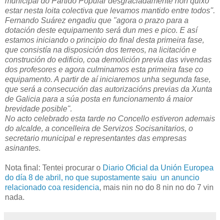
municipal do Partido Popular desgraciadamente non quixo
estar nesta loita colectiva que levamos mantido entre todos".
Fernando Suárez engadiu que "agora o prazo para a
dotación deste equipamento será dun mes e pico. E así
estamos iniciando o principio do final desta primeira fase,
que consistía na disposición dos terreos, na licitación e
construción do edificio, coa demolición previa das vivendas
dos profesores e agora culminamos esta primeira fase co
equipamento. A partir de aí iniciaremos unha segunda fase,
que será a consecución das autorizacións previas da Xunta
de Galicia para a súa posta en funcionamento á maior
brevidade posible".
No acto celebrado esta tarde no Concello estiveron ademais
do alcalde, a concelleira de Servizos Socisanitarios, o
secretario municipal e representantes das empresas
asinantes.
Nota final: Tentei procurar o
Diario Oficial da Unión Europea
do día 8 de abril, no que supostamente saiu un anuncio
relacionado coa residencia
, mais nin no do 8 nin no do 7 vin
nada.