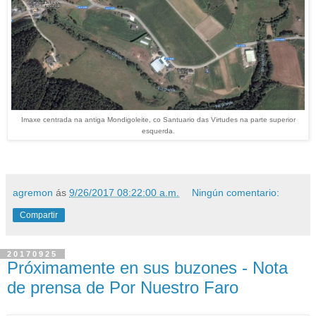
Imaxe centrada na antiga Mondigoleite, co Santuario das Virtudes na parte superior
esquerda.
agremon
ás
9/26/2017 08:22:00 a.m.
Ningún comentario:
Compartir
20170925
Próximamente en sus buzones - Nota
de prensa de Por Nuestro Faro