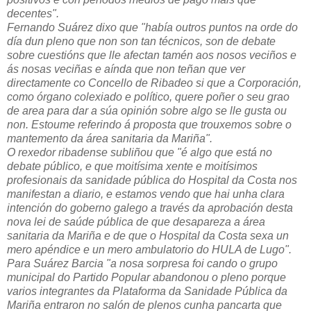
decentes".
Fernando Suárez dixo que "había outros puntos na orde do
día dun pleno que non son tan técnicos, son de debate
sobre cuestións que lle afectan tamén aos nosos veciños e
ás nosas veciñas e aínda que non teñan que ver
directamente co Concello de Ribadeo si que a Corporación,
como órgano colexiado e político, quere poñer o seu grao
de area para dar a súa opinión sobre algo se lle gusta ou
non. Estoume referindo á proposta que trouxemos sobre o
mantemento da área sanitaria da Mariña".
O rexedor ribadense subliñou que "é algo que está no
debate público, e que moitísima xente e moitísimos
profesionais da sanidade pública do Hospital da Costa nos
manifestan a diario, e estamos vendo que hai unha clara
intención do goberno galego a través da aprobación desta
nova lei de saúde pública de que desapareza a área
sanitaria da Mariña e de que o Hospital da Costa sexa un
mero apéndice e un mero ambulatorio do HULA de Lugo".
Para Suárez Barcia "a nosa sorpresa foi cando o grupo
municipal do Partido Popular abandonou o pleno porque
varios integrantes da Plataforma da Sanidade Pública da
Mariña entraron no salón de plenos cunha pancarta que