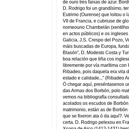
de ouro tres faixas de azur. Bor
D. Rodrigo foi un grandísimo, ter
Eutrimo (Ourense) que loitou o l
VII de Francia, e cubriuse de gl
nomeouno Chambelán (xentilhom
en actos públicos) e os ingleses
Galicia, J.S. Crespo del Pozo, V
máis buscadas de Europa, fundad
Blasón”, D. Modesto Costa y Ture
boa relación que tiña cos inglese
libremente por vía marítima con 
Ribadeo, pois daquela era vila 
estado e calidade...” (Ribadeo A
Ó chegar aquí, preséntasenos un
das Armas dos Borbón, polo mat
vemos na bibliografía consultad
acolados os escudos de Borbón 
matrimonio, están as de Borbó
que se fixeron ata ó da aquí?. 
certa. D. Rodrigo pelexou en Fran
Xoana de Arco (1412-1431) hero