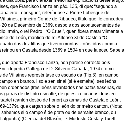
e dita obra, para clarexar mellor as explicacións deste artigo.
lises, que Francisco Lanza en páx. 135, di que: “segundo a
 cabaleiro Lobesgue”, referíndose a Pierre Lobesgue de
Villaines, primeiro Conde de Ribadeo, título que lle concedeu
a o 20 de Decembro de 1369, despois dos acontecementos de
o irmán, o rei Pedro I “O Cruel”, quen fixera matar vilmente a
e de León, mantida do rei Alfonso XI de Castela “O
, cuarto dos dez fillos que tiveron xuntos, coñecidos como a
ía reinou en Castela desde 1369 a 1504 en que faleceu Sabela
es, que aporta Francisco Lanza, non parece correcto pois
Enciclopedia Gallega de D. Silverio Cañada, 1974 (Tomo
re de Villaines represéntase co escudo da (Fig.3): en campo
 campo en branco, liso e sen sinal (si é esmalte), tres leóns
en ordenados (tres leóns levantados nas patas traseiras, de
s garras de distinto esmalte, de gules, colocados dous en
cuartel (cantón destro de honor) as armas de Castela e León,
369-1379), que cargan sobre o león do primeiro cantón. (Nota:
n sabemos si o campo é de prata ou de esmalte branco, ou
l algunha) (Ciencia del Blasón, D. Modesto Costa y Turell,