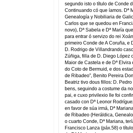
segundo isto o título de Conde 
Continuando có que íamos. Dª M
Genealogía y Nobiliaria de Galici
Carlos que se quedou en Francia
novo), Dª Sabela e Dª María qu
para entrar ó servizo do rei Xoá
primeiro Conde de A Coruña, e Dª
D. Rodrigo de Villandrando cas
Zúñiga, filla de D. Diego López 
Maior de Castela e de Dª Elvira 
do Coto de Bermuid, e dos esta
de Ribadeo”, Benito Pereira Dom
Beatriz tivo dous fillos: D. Ped
bens, seguindo a costume da no
pai, e cuxo privilexio lle foi co
casado con Dª Leonor Rodríguez
en favor de súa irmá, Dª Marian
de Ribadeo (Heráldica, Genealogí
o cuarto Conde, Dª Mariana, te
Francisco Lanza (páx.58) o título