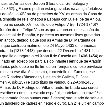
ncer, ás Armas dos Borbón (Heráldica, Genealogía y
 páx.362). ¿E como podían estar gravadas na antiga fortaleza
s do século XIV ou de primeiros do XV, as armas da Casa de
dinastía de reis, chegou a España con D. Felipe de Anjou,
inou no século XVIII co título de Felipe V (rei 1724-1746)?
e Borbón do rei Felipe V son as que aparecen no escusón do
do actual de España, e parecen as mesmas lises gravadas
an antigo, debido a que son as Armas de Dª Margarita de
ón, que contraeu matrimonio o 24-Mayo-1433 en primeiras
andrando (1378-1448) que desde o 22-Decembro-1431 foi o
o que lle outorgara o rei Xoán II de Castela (rei 1406-1454) ao
sinado en Toledo por parciais do infante Henrique de Aragón
fanía, polo que o rei lle firmou en Torrijos o curioso privilexio
que usara ese día. Así mesmo, concédelle en Zamora, ese
e Ribadeo (Blasones y Linajes de Galicia, D. Jose
n V, páx.257) e cuxo título lle validou o 22-Abril-1435.
 Armas de D. Rodrigo de Villandrando, timbrado coa coroa
scríbese como un escudo español, cuartelado en cruz: 1º e
nte tornado (coas puntas cara á destra) xaquelado de sable e
un taboleiro de xadrez en negro e ouro). En 2º e 3º) en campo