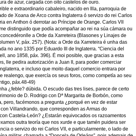
dura de azur, cargada con oito castelos de ouro.
rible e extraordinario cabaleiro, nacido en Illa, parroquia de
ado de Xoana de Arco contra Inglaterra ó servizo do rei Carlos
oria en Anthon ó derrotar ao Príncipe de Orange. Carlos VII
e distinguido que podía acompañar ao rei na súa cámara ou
 concedéronlle a Orde da Xarreteira (Blasones y Linajes de
olumen V, páx. 257). (Nota: a Orde da Xarreteira é unha das
a no ano 1335 por Eduardo III de Inglaterra. “Ciencia del
ll, ano 1858, páx. 396). É moi posible, que gracias a esta
s, lle pedira autorización a Juan II, para poder comerciar
Inglaterra, e incluso que moito daquel comercio entrara por
de realengo, que exercía os seus foros, como competía ao seu
ntigo, páx.48-49)
ha ¿feble? dúbida. O escudo das tres lises, parece de certo
rimonio de D. Rodrigo con Dª Margarita de Borbón, como
a, pero, facémonos a pregunta ¿porqué en vez de estar
con Villandrando, que corresponden as Armas do
n con Castela-León? ¿Estarán equivocados os razoamentos
Vexamos outra teoría que nos xurde e que tamén puidera ser
cia o servizo do rei Carlos VII, e particularmente, o lado de
ína militar, chamada a “Doncela de Orleáns”, pois ademais de