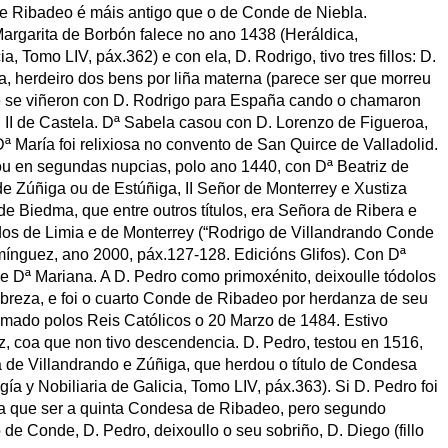
de Ribadeo é máis antigo que o de Conde de Niebla.
argarita de Borbón falece no ano 1438 (Heráldica,
a, Tomo LIV, páx.362) e con ela, D. Rodrigo, tivo tres fillos: D.
, herdeiro dos bens por liña materna (parece ser que morreu
e se viñeron con D. Rodrigo para España cando o chamaron
n II de Castela. Dª Sabela casou con D. Lorenzo de Figueroa,
 María foi relixiosa no convento de San Quirce de Valladolid.
ou en segundas nupcias, polo ano 1440, con Dª Beatriz de
de Zúñiga ou de Estúñiga, II Señor de Monterrey e Xustiza
de Biedma, que entre outros títulos, era Señora de Ribera e
dos de Limia e de Monterrey (“Rodrigo de Villandrando Conde
ínguez, ano 2000, páx.127-128. Edicións Glifos). Con Dª
ro e Dª Mariana. A D. Pedro como primoxénito, deixoulle tódolos
breza, e foi o cuarto Conde de Ribadeo por herdanza de seu
nfirmado polos Reis Católicos o 20 Marzo de 1484. Estivo
, coa que non tivo descendencia. D. Pedro, testou en 1516,
a de Villandrando e Zúñiga, que herdou o título de Condesa
a y Nobiliaria de Galicia, Tomo LIV, páx.363). Si D. Pedro foi
ría que ser a quinta Condesa de Ribadeo, pero segundo
 de Conde, D. Pedro, deixoullo o seu sobriño, D. Diego (fillo