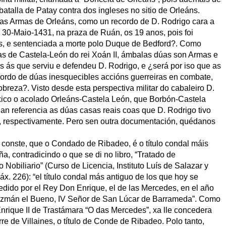
atalla de Patay contra dos ingleses no sitio de Orleáns.
das Armas de Orleáns, como un recordo de D. Rodrigo cara a
30-Maio-1431, na praza de Ruán, os 19 anos, pois foi
s, e sentenciada a morte polo Duque de Bedford?. Como
as de Castela-León do rei Xoán II, ámbalas dúas son Armas e
s ás que serviu e defendeu D. Rodrigo, e ¿será por iso que as
ordo de dúas inesquecibles accións guerreiras en combate,
obreza?. Visto desde esta perspectiva militar do cabaleiro D.
xico o acolado Orleáns-Castela León, que Borbón-Castela
an referencia as dúas casas reais coas que D. Rodrigo tivo
o, respectivamente. Pero sen outra documentación, quédanos
e conste, que o Condado de Ribadeo, é o título condal máis
, contradicindo o que se di no libro, “Tratado de
Nobiliario” (Curso de Licencia, Instituto Luís de Salazar y
áx. 226): “el título condal más antiguo de los que hoy se
edido por el Rey Don Enrique, el de las Mercedes, en el año
uzmán el Bueno, IV Señor de San Lúcar de Barrameda”. Como
nrique II de Trastámara “O das Mercedes”, xa lle concedera
re de Villaines, o título de Conde de Ribadeo. Polo tanto,