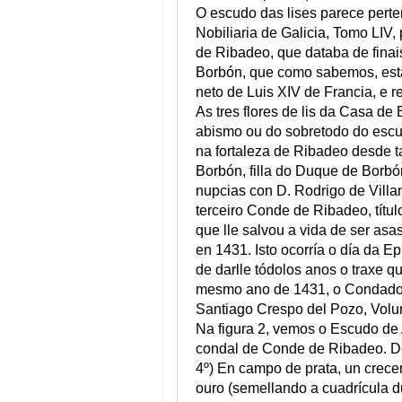
O escudo das lises parece perte
Nobiliaria de Galicia, Tomo LIV,
de Ribadeo, que databa de finai
Borbón, que como sabemos, esta 
neto de Luis XIV de Francia, e re
As tres flores de lis da Casa d
abismo ou do sobretodo do escu
na fortaleza de Ribadeo desde t
Borbón, filla do Duque de Borb
nupcias con D. Rodrigo de Vill
terceiro Conde de Ribadeo, títul
que lle salvou a vida de ser asa
en 1431. Isto ocorría o día da Epi
de darlle tódolos anos o traxe 
mesmo ano de 1431, o Condado d
Santiago Crespo del Pozo, Volume
Na figura 2, vemos o Escudo de
condal de Conde de Ribadeo. De
4º) En campo de prata, un crece
ouro (semellando a cuadrícula d