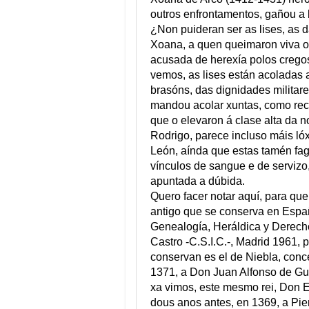
outros enfrontamentos, gañou a b
¿Non puideran ser as lises, as 
Xoana, a quen queimaron viva o 
acusada de herexía polos crego
vemos, as lises están acoladas 
brasóns, das dignidades militare
mandou acolar xuntas, como rec
que o elevaron á clase alta da n
Rodrigo, parece incluso máis ló
León, aínda que estas tamén fag
vínculos de sangue e de serviz
apuntada a dúbida.
Quero facer notar aquí, para qu
antigo que se conserva en España
Genealogía, Heráldica y Derecho 
Castro -C.S.I.C.-, Madrid 1961, p
conservan es el de Niebla, conc
1371, a Don Juan Alfonso de G
xa vimos, este mesmo rei, Don E
dous anos antes, en 1369, a Pier