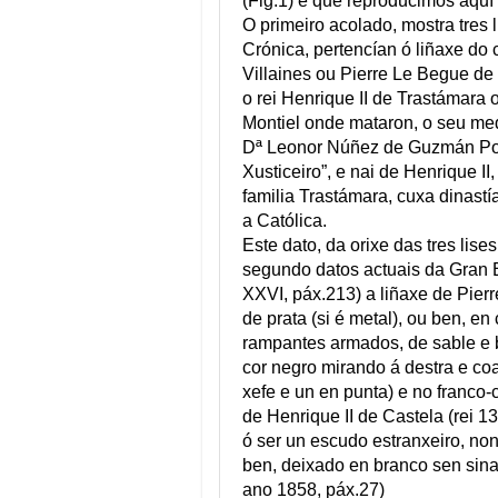
(Fig.1) e que reproducimos aquí d
O primeiro acolado, mostra tres 
Crónica, pertencían ó liñaxe do
Villaines ou Pierre Le Begue de 
o rei Henrique II de Trastámar
Montiel onde mataron, o seu medi
Dª Leonor Núñez de Guzmán Ponc
Xusticeiro”, e nai de Henrique II
familia Trastámara, cuxa dinast
a Católica.
Este dato, da orixe das tres lis
segundo datos actuais da Gran 
XXVI, páx.213) a liñaxe de Pier
de prata (si é metal), ou ben, en
rampantes armados, de sable e b
cor negro mirando á destra e coa
xefe e un en punta) e no franco-
de Henrique II de Castela (rei 1
ó ser un escudo estranxeiro, no
ben, deixado en branco sen sina
ano 1858, páx.27)