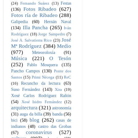
Festas
(24)
Fernando Suárez
(13)
Fotos Ribadeo
(627)
(136)
Fotos ría de Ribadeo
(288)
Galipedia
(60)
Hernán Naval
Illa Pancha
(265)
(134)
Iván
Rodríguez
(18)
Jorge Sampedro
(7)
José
José A. Salvatierra Rico
(23)
Mª Rodríguez
(384)
Medio
(977)
Meteoroloxía
(91)
Música
(221)
O Tesón
(252)
Pablo Mosquera
(135)
Pancho Campos
(130)
Ponte dos
Santos
(15)
Primi Nécega
(11)
ReC
Recuncho da lectura
(63)
(16)
Suso Fernández
(143)
Xira
(19)
Xosé Carlos Rodríguez Rañón
(54)
Xosé Isidro Fernández
(12)
arquitectura
(321)
astronomía
(31)
auga da billa
(39)
banda
(56)
blog
(262)
bici
(58)
casas de
indianos
(48)
castro das Grobas
coronavirus
(527)
(67)