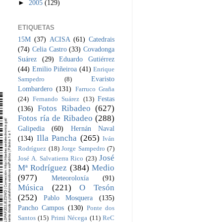
►
2005
(129)
ETIQUETAS
15M
(37)
ACISA
(61)
Catedrais
(74)
Celia Castro
(33)
Covadonga
Suárez
(29)
Eduardo Gutiérrez
(44)
Emilio Piñeiroa
(41)
Enrique
Evaristo
Sampedro
(8)
Lombardero
(131)
Farruco Graña
Festas
(24)
Fernando Suárez
(13)
Fotos Ribadeo
(627)
(136)
Fotos ría de Ribadeo
(288)
Galipedia
(60)
Hernán Naval
Illa Pancha
(265)
(134)
Iván
Rodríguez
(18)
Jorge Sampedro
(7)
José
José A. Salvatierra Rico
(23)
Mª Rodríguez
(384)
Medio
(977)
Meteoroloxía
(91)
Música
(221)
O Tesón
(252)
Pablo Mosquera
(135)
Pancho Campos
(130)
Ponte dos
Santos
(15)
Primi Nécega
(11)
ReC