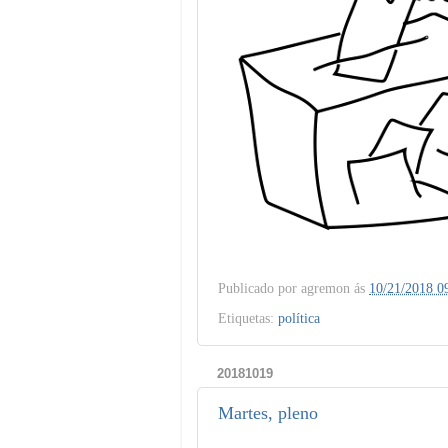
Publicado por
agremon
ás
10/21/2018 0
Etiquetas:
política
20181019
Martes, pleno