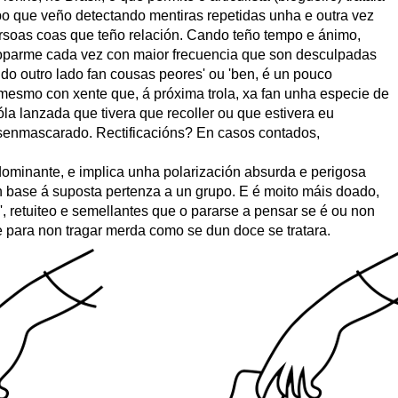
po que veño detectando mentiras repetidas unha e outra vez
rsoas coas que teño relación. Cando teño tempo e ánimo,
oparme cada vez con maior frecuencia que son desculpadas
s do outro lado fan cousas peores' ou 'ben, é un pouco
mesmo con xente que, á próxima trola, xa fan unha especie de
la lanzada que tivera que recoller ou que estivera eu
senmascarado. Rectificacións? En casos contados,
ominante, e implica unha polarización absurda e perigosa
 base á suposta pertenza a un grupo. E é moito máis doado,
', retuiteo e semellantes que o pararse a pensar se é ou non
le para non tragar merda como se dun doce se tratara.