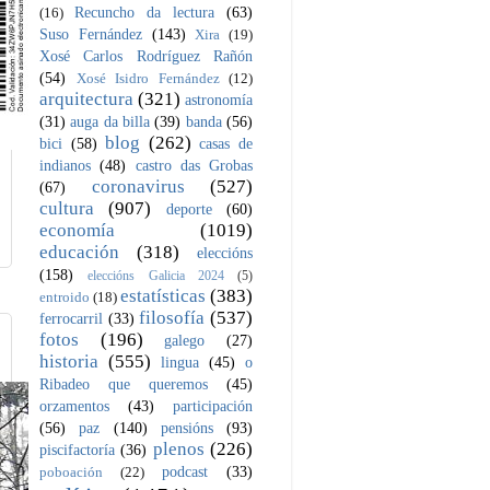
Recuncho da lectura
(63)
(16)
Suso Fernández
(143)
Xira
(19)
Xosé Carlos Rodríguez Rañón
(54)
Xosé Isidro Fernández
(12)
arquitectura
(321)
astronomía
(31)
auga da billa
(39)
banda
(56)
blog
(262)
bici
(58)
casas de
indianos
(48)
castro das Grobas
coronavirus
(527)
(67)
cultura
(907)
deporte
(60)
economía
(1019)
educación
(318)
eleccións
(158)
eleccións Galicia 2024
(5)
estatísticas
(383)
entroido
(18)
filosofía
(537)
ferrocarril
(33)
fotos
(196)
galego
(27)
historia
(555)
lingua
(45)
o
Ribadeo que queremos
(45)
orzamentos
(43)
participación
(56)
paz
(140)
pensións
(93)
plenos
(226)
piscifactoría
(36)
podcast
(33)
poboación
(22)