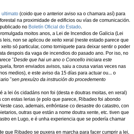
 ultimato
(coido que o anterior aviso xa o chamara así) para
 forestal na proximidade de edificios ou vías de comunicación.
i publicado no
Boletín Oficial do Estado
.
promulgada moitos anos, a Lei de Incendios de Galicia (Lei
 leis, non se aplicou de xeito xeral (neste estado parece que
 xeito só particular, como torniquete para deixar sentir o poder
ata despois da vaga de incendios do pasado ano. Por iso, no
arece "
Desde que hai un ano o Concello iniciara este
quela, foron enviados avisos, saiu a cousa varias veces nas
os medios), e este aviso da 15 días para actuar ou... o
ario "
sen prexuízo da instrución do procedemento
 a lei ós cidadáns non foi (desta e doutras moitas, en xeral)
on estas lerias (e polo que parece, Ribadeo foi abondo
Neste caso, ademais, enfróntase co desastre do catastro, con
etarios, outras que están a nome doutra xente, etc. tiven que
atastro en Lugo, e é unha experiencia que se podería chamar
e que Ribadeo se puxera en marcha para facer cumprir a lei,