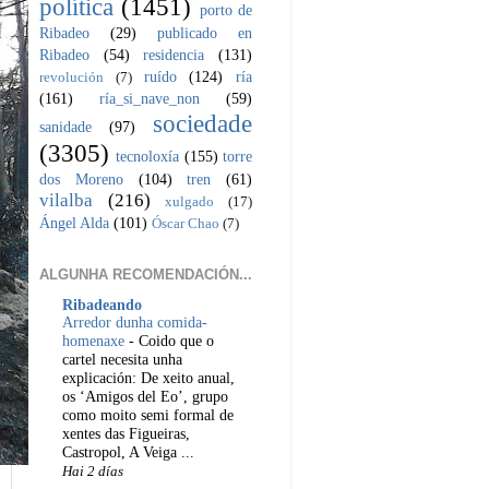
política
(1451)
porto de
Ribadeo
(29)
publicado en
Ribadeo
(54)
residencia
(131)
ruído
(124)
ría
revolución
(7)
(161)
ría_si_nave_non
(59)
sociedade
sanidade
(97)
(3305)
tecnoloxía
(155)
torre
dos Moreno
(104)
tren
(61)
vilalba
(216)
xulgado
(17)
Ángel Alda
(101)
Óscar Chao
(7)
ALGUNHA RECOMENDACIÓN...
Ribadeando
Arredor dunha comida-
homenaxe
-
Coido que o
cartel necesita unha
explicación: De xeito anual,
os ‘Amigos del Eo’, grupo
como moito semi formal de
xentes das Figueiras,
Castropol, A Veiga ...
Hai 2 días