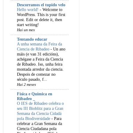
Descorramos el tupido velo
Hello world!
-
Welcome to
WordPress. This is your first
post. Edit or delete it, then
start writing!
Hai un mes
Tentando educar
A unha semana da Feira da
Ciencia de Ribadeo
-
Un ano
máis (e van 31 edicións),
achégase a Feira da Ciencia
de Ribadeo. Iso, unha feira
montada arredor da ciencia.
Despois de comezar no
século pasado, f...
Hai 2 meses
Física e Química en
Ribadeo _
O IES de Ribadeo celebra o
seu III Bioblitz para a Gran
Semana da Ciencia Cidadá
pola Biodiversidade
-
Para
celebrar a Gran Semana da
Ciencia Ciudadana pola