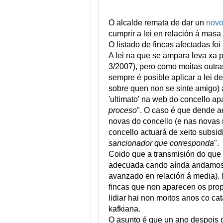
O alcalde remata de dar un
novo
cumprir a lei en relación á masa
O listado de fincas afectadas fo
A lei na que se ampara leva xa 
3/2007), pero como moitas outras
sempre é posible aplicar a lei de
sobre quen non se sinte amigo) 
'ultimato' na web do concello ap
proceso
". O caso é que dende a
novas do concello (e nas novas n
concello actuará de xeito subsidi
sancionador que corresponda
".
Coido que a transmisión do que é
adecuada cando aínda andamos c
avanzado en relación á media). 
fincas que non aparecen os propi
lidiar hai non moitos anos co c
kafkiana.
O asunto é que un ano despois d