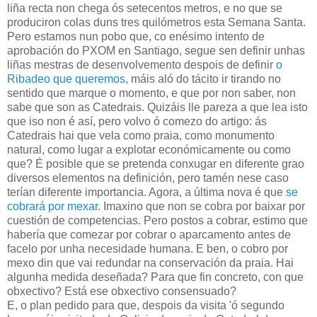
liña recta non chega ós setecentos metros, e no que se
produciron colas duns tres quilómetros esta Semana Santa.
Pero estamos nun pobo que, co enésimo intento de
aprobación do PXOM en Santiago, segue sen definir unhas
liñas mestras de desenvolvemento despois de definir
o
Ribadeo que queremos
, máis aló do tácito ir tirando no
sentido que marque o momento, e que por non saber, non
sabe que son as Catedrais. Quizáis lle pareza a que lea isto
que iso non é así, pero volvo ó comezo do artigo: ás
Catedrais hai que vela como praia, como monumento
natural, como lugar a explotar económicamente ou como
que? É posible que se pretenda conxugar en diferente grao
diversos elementos na definición, pero tamén nese caso
terían diferente importancia. Agora, a última nova é que
se
cobrará por mexar
. Imaxino que non se cobra por baixar por
cuestión de competencias. Pero postos a cobrar, estimo que
habería que comezar por cobrar o aparcamento antes de
facelo por unha necesidade humana. E ben, o cobro por
mexo din que vai redundar na conservación da praia. Hai
algunha medida deseñada? Para que fin concreto, con que
obxectivo? Está ese obxectivo consensuado?
E, o plan pedido para que, despois da visita 'ó segundo