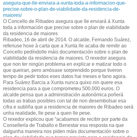
asegura-que-lle-enviara-a-xunta-toda-a-informacion-que-
precise-sobre-o-plan-de-viabilidade-da-residencia-de-
maiores/
O Concello de Ribadeo asegura que lle enviará á Xunta
toda a información que precise sobre o plan de viabilidade
da residencia de maiores
Ribadeo, 16 de abril de 2014. O alcalde, Fernando Suárez,
referiuse hoxe á carta que a Xunta lle acaba de remitir ao
Concello pedíndolle máis documentación sobre o plan de
viabilidade da residencia de maiores. O rexedor asegura
que non ter ningún problema en explicar e matizar todo o
que queiran, pero amósase sorprendido porque tiveron
tempo de pedir todos eses datos hai meses e fano agora.
Para Suárez Barcia a Xunta nunca quixo nin quere esa
residencia para a que comprometeu 500.000 euros. O
alcalde pensa que a administración autonómica poñerá
todas as trabas posibles con tal de non desembolsar esa
cifra e subliña que a residencia de maiores de Ribadeo será
unha realidade, lle pese a quen lle pese.
O rexedor explicou que “acabamos de recibir por parte da
Consellería de Traballo e Benestar esa resposta na que
dalgunha maneira nos piden máis documentación sobre o