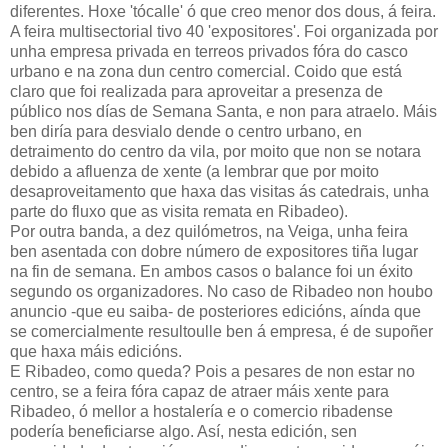
diferentes. Hoxe 'tócalle' ó que creo menor dos dous, á feira.
A feira multisectorial tivo 40 'expositores'. Foi organizada por
unha empresa privada en terreos privados fóra do casco
urbano e na zona dun centro comercial. Coido que está
claro que foi realizada para aproveitar a presenza de
público nos días de Semana Santa, e non para atraelo. Máis
ben diría para desvialo dende o centro urbano, en
detraimento do centro da vila, por moito que non se notara
debido a afluenza de xente (a lembrar que por moito
desaproveitamento que haxa das visitas ás catedrais, unha
parte do fluxo que as visita remata en Ribadeo).
Por outra banda, a dez quilómetros, na Veiga, unha feira
ben asentada con dobre número de expositores tiña lugar
na fin de semana. En ambos casos o balance foi un éxito
segundo os organizadores. No caso de Ribadeo non houbo
anuncio -que eu saiba- de posteriores edicións, aínda que
se comercialmente resultoulle ben á empresa, é de supoñer
que haxa máis edicións.
E Ribadeo, como queda? Pois a pesares de non estar no
centro, se a feira fóra capaz de atraer máis xente para
Ribadeo, ó mellor a hostalería e o comercio ribadense
podería beneficiarse algo. Así, nesta edición, sen