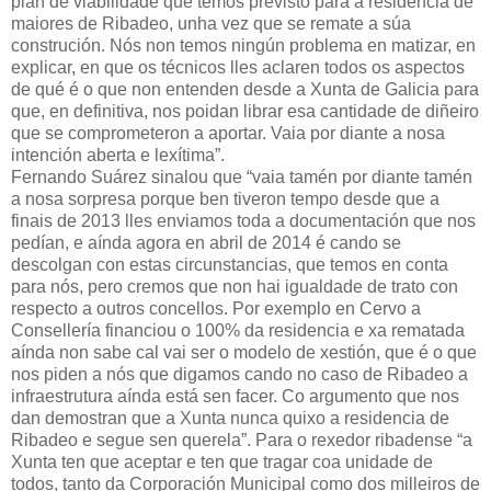
plan de viabilidade que temos previsto para a residencia de
maiores de Ribadeo, unha vez que se remate a súa
construción. Nós non temos ningún problema en matizar, en
explicar, en que os técnicos lles aclaren todos os aspectos
de qué é o que non entenden desde a Xunta de Galicia para
que, en definitiva, nos poidan librar esa cantidade de diñeiro
que se comprometeron a aportar. Vaia por diante a nosa
intención aberta e lexítima”.
Fernando Suárez sinalou que “vaia tamén por diante tamén
a nosa sorpresa porque ben tiveron tempo desde que a
finais de 2013 lles enviamos toda a documentación que nos
pedían, e aínda agora en abril de 2014 é cando se
descolgan con estas circunstancias, que temos en conta
para nós, pero cremos que non hai igualdade de trato con
respecto a outros concellos. Por exemplo en Cervo a
Consellería financiou o 100% da residencia e xa rematada
aínda non sabe cal vai ser o modelo de xestión, que é o que
nos piden a nós que digamos cando no caso de Ribadeo a
infraestrutura aínda está sen facer. Co argumento que nos
dan demostran que a Xunta nunca quixo a residencia de
Ribadeo e segue sen querela”. Para o rexedor ribadense “a
Xunta ten que aceptar e ten que tragar coa unidade de
todos, tanto da Corporación Municipal como dos milleiros de