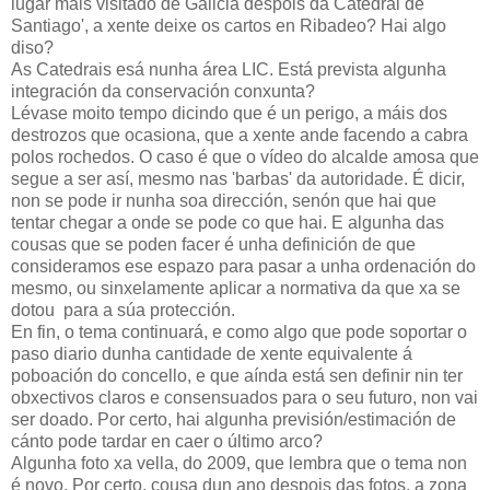
lugar máis visitado de Galicia despois da Catedral de
Santiago', a xente deixe os cartos en Ribadeo? Hai algo
diso?
As Catedrais esá nunha área LIC. Está prevista algunha
integración da conservación conxunta?
Lévase moito tempo dicindo que é un perigo, a máis dos
destrozos que ocasiona, que a xente ande facendo a cabra
polos rochedos. O caso é que o vídeo do alcalde amosa que
segue a ser así, mesmo nas 'barbas' da autoridade. É dicir,
non se pode ir nunha soa dirección, senón que hai que
tentar chegar a onde se pode co que hai. E algunha das
cousas que se poden facer é unha definición de que
consideramos ese espazo para pasar a unha ordenación do
mesmo, ou sinxelamente aplicar a normativa da que xa se
dotou para a súa protección.
En fin, o tema continuará, e como algo que pode soportar o
paso diario dunha cantidade de xente equivalente á
poboación do concello, e que aínda está sen definir nin ter
obxectivos claros e consensuados para o seu futuro, non vai
ser doado. Por certo, hai algunha previsión/estimación de
cánto pode tardar en caer o último arco?
Algunha foto xa vella, do 2009, que lembra que o tema non
é novo. Por certo, cousa dun ano despois das fotos, a zona