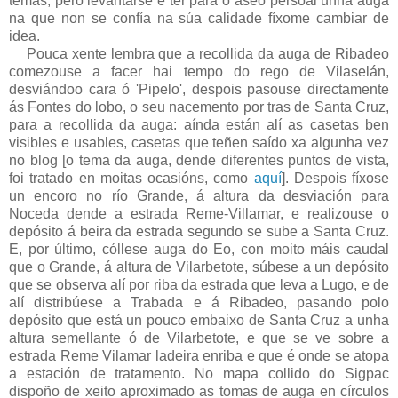
temas, pero levantarse e ter para o aseo persoal unha auga
na que non se confía na súa calidade fíxome cambiar de
idea.
Pouca xente lembra que a recollida da auga de Ribadeo
comezouse a facer hai tempo do rego de Vilaselán,
desviándoo cara ó 'Pipelo', despois pasouse directamente
ás Fontes do lobo, o seu nacemento por tras de Santa Cruz,
para a recollida da auga: aínda están alí as casetas ben
visibles e usables, casetas que teñen saído xa algunha vez
no blog [o tema da auga, dende diferentes puntos de vista,
foi tratado en moitas ocasións, como
aquí
]. Despois fíxose
un encoro no río Grande, á altura da desviación para
Noceda dende a estrada Reme-Villamar, e realizouse o
depósito á beira da estrada segundo se sube a Santa Cruz.
E, por último, cóllese auga do Eo, con moito máis caudal
que o Grande, á altura de Vilarbetote, súbese a un depósito
que se observa alí por riba da estrada que leva a Lugo, e de
alí distribúese a Trabada e á Ribadeo, pasando polo
depósito que está un pouco embaixo de Santa Cruz a unha
altura semellante ó de Vilarbetote, e que se ve sobre a
estrada Reme Vilamar ladeira enriba e que é onde se atopa
a estación de tratamento. No mapa collido do Sigpac
dispoño de xeito aproximado as tomas de auga en círculos