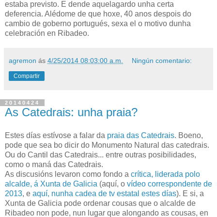
estaba previsto. E dende aquelagardo unha certa
deferencia. Alédome de que hoxe, 40 anos despois do
cambio de goberno portugués, sexa el o motivo dunha
celebración en Ribadeo.
agremon
ás
4/25/2014 08:03:00 a.m.
Ningún comentario:
Compartir
20140424
As Catedrais: unha praia?
Estes días estívose a falar da
praia das Catedrais
. Boeno,
pode que sea bo dicir do Monumento Natural das catedrais.
Ou do Cantil das Catedrais... entre outras posibilidades,
como o maná das Catedrais.
As discusións levaron como fondo a
crítica, liderada polo
alcalde, á Xunta de Galicia
(aquí, o
vídeo correspondente de
2013
, e
aquí, nunha cadea de tv estatal estes días
). E si, a
Xunta de Galicia pode ordenar cousas que o alcalde de
Ribadeo non pode, nun lugar que alongando as cousas, en