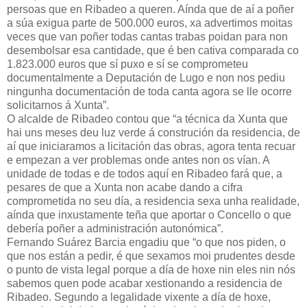
persoas que en Ribadeo a queren. Aínda que de aí a poñer
a súa exigua parte de 500.000 euros, xa advertimos moitas
veces que van poñer todas cantas trabas poidan para non
desembolsar esa cantidade, que é ben cativa comparada co
1.823.000 euros que sí puxo e sí se comprometeu
documentalmente a Deputación de Lugo e non nos pediu
ningunha documentación de toda canta agora se lle ocorre
solicitarnos á Xunta”.
O alcalde de Ribadeo contou que “a técnica da Xunta que
hai uns meses deu luz verde á construción da residencia, de
aí que iniciaramos a licitación das obras, agora tenta recuar
e empezan a ver problemas onde antes non os vían. A
unidade de todas e de todos aquí en Ribadeo fará que, a
pesares de que a Xunta non acabe dando a cifra
comprometida no seu día, a residencia sexa unha realidade,
aínda que inxustamente teña que aportar o Concello o que
debería poñer a administración autonómica”.
Fernando Suárez Barcia engadiu que “o que nos piden, o
que nos están a pedir, é que sexamos moi prudentes desde
o punto de vista legal porque a día de hoxe nin eles nin nós
sabemos quen pode acabar xestionando a residencia de
Ribadeo. Segundo a legalidade vixente a día de hoxe,