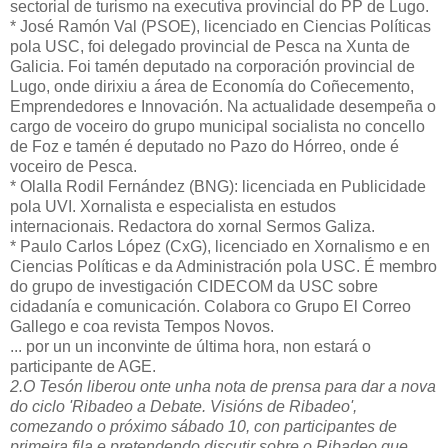
sectorial de turismo na executiva provincial do PP de Lugo.
* José Ramón Val (PSOE), licenciado en Ciencias Políticas
pola USC, foi delegado provincial de Pesca na Xunta de
Galicia. Foi tamén deputado na corporación provincial de
Lugo, onde dirixiu a área de Economía do Coñecemento,
Emprendedores e Innovación. Na actualidade desempeña o
cargo de voceiro do grupo municipal socialista no concello
de Foz e tamén é deputado no Pazo do Hórreo, onde é
voceiro de Pesca.
* Olalla Rodil Fernández (BNG): licenciada en Publicidade
pola UVI. Xornalista e especialista en estudos
internacionais. Redactora do xornal Sermos Galiza.
* Paulo Carlos López (CxG), licenciado en Xornalismo e en
Ciencias Políticas e da Administración pola USC. É membro
do grupo de investigación CIDECOM da USC sobre
cidadanía e comunicación. Colabora co Grupo El Correo
Gallego e coa revista Tempos Novos.
... por un un inconvinte de última hora, non estará o
participante de AGE.
2.O Tesón liberou onte unha nota de prensa para dar a nova
do ciclo 'Ribadeo a Debate. Visións de Ribadeo',
comezando o próximo sábado 10, con participantes de
primeira fila e pretendendo discutir sobre o Ribadeo que