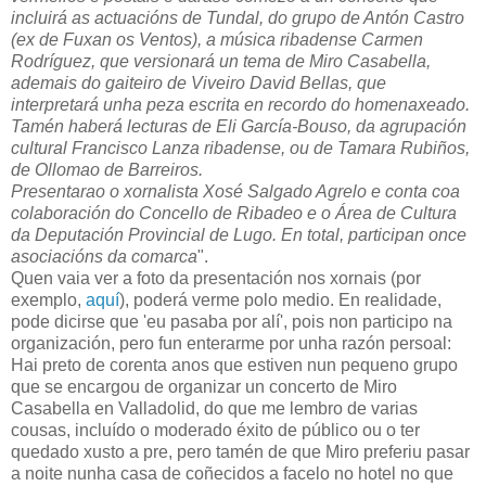
incluirá as actuacións de Tundal, do grupo de Antón Castro
(ex de Fuxan os Ventos), a música ribadense Carmen
Rodríguez, que versionará un tema de Miro Casabella,
ademais do gaiteiro de Viveiro David Bellas, que
interpretará unha peza escrita en recordo do homenaxeado.
Tamén haberá lecturas de Eli García-Bouso, da agrupación
cultural Francisco Lanza ribadense, ou de Tamara Rubiños,
de Ollomao de Barreiros.
Presentarao o xornalista Xosé Salgado Agrelo e conta coa
colaboración do Concello de Ribadeo e o Área de Cultura
da Deputación Provincial de Lugo. En total, participan once
asociacións da comarca
".
Quen vaia ver a foto da presentación nos xornais (por
exemplo,
aquí
), poderá verme polo medio. En realidade,
pode dicirse que 'eu pasaba por alí', pois non participo na
organización, pero fun enterarme por unha razón persoal:
Hai preto de corenta anos que estiven nun pequeno grupo
que se encargou de organizar un concerto de Miro
Casabella en Valladolid, do que me lembro de varias
cousas, incluído o moderado éxito de público ou o ter
quedado xusto a pre, pero tamén de que Miro preferiu pasar
a noite nunha casa de coñecidos a facelo no hotel no que