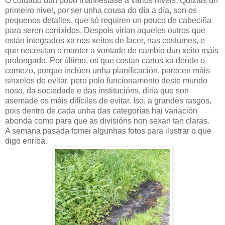
O coidado dun pobo maniféstase a varios niveis. Quizáis un
primeiro nivel, por ser unha cousa do día a día, son os
pequenos detalles, que só requiren un pouco de cabeciña
para seren corrixidos. Despois virían aqueles outros que
están integrados xa nos xeitos de facer, nas costumes, e
que necesitan o manter a vontade de cambio dun xeito máis
prolongado. Por último, os que costan cartos xa dende o
comezo, porque inclúen unha planificación, parecen máis
sinxelos de evitar, pero polo funcionamento deste mundo
noso, da sociedade e das institucións, diría que son
asemade os máis difíciles de evitar. Iso, a grandes rasgos,
pois dentro de cada unha das categorías hai variación
abonda como para que as divisións non sexan tan claras.
A semana pasada tomei algunhas fotos para ilustrar o que
digo enriba.