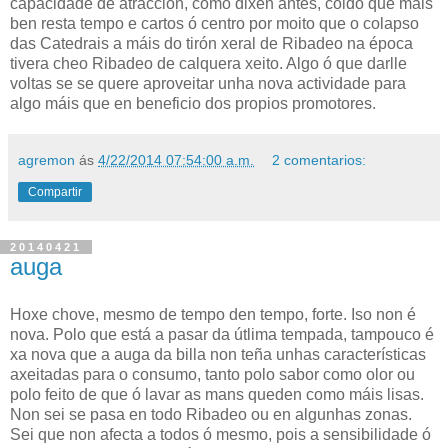
capacidade de atracción, como dixen antes, coido que máis
ben resta tempo e cartos ó centro por moito que o colapso
das Catedrais a máis do tirón xeral de Ribadeo na época
tivera cheo Ribadeo de calquera xeito. Algo ó que darlle
voltas se se quere aproveitar unha nova actividade para
algo máis que en beneficio dos propios promotores.
agremon
ás
4/22/2014 07:54:00 a.m.
2 comentarios:
Compartir
20140421
auga
Hoxe chove, mesmo de tempo den tempo, forte. Iso non é
nova. Polo que está a pasar da útlima tempada, tampouco é
xa nova que a auga da billa non teña unhas características
axeitadas para o consumo, tanto polo sabor como olor ou
polo feito de que ó lavar as mans queden como máis lisas.
Non sei se pasa en todo Ribadeo ou en algunhas zonas.
Sei que non afecta a todos ó mesmo, pois a sensibilidade ó