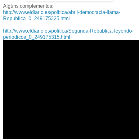
Algúns complementos:
http://www.eldiario.es/politica/abril-democracia-llama-
Republica_0_249175325.html
http://www.eldiario.es/politica/Segunda-Republica-leyendo-
periodicos_0_249175315.html