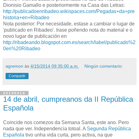
Dionisio Gamallo e posteriormente na Casa das Letras:
http://publicadoenribadeo.wikispaces.com/Pegadas+da+pre
historia+en+Ribadeo
Nota posterior: Por necesidade, estase a cambiar o lugar de
'publicado en Ribadeo'. Irase poñendo nota do material e o
novo lugar de publicación en
http://ribadeando.blogspot.com.es/search/label/publicado%2
0en%20Ribadeo
agremon
ás
4/15/2014 09:35:00 a.m.
Ningún comentario:
Compartir
20140414
14 de abril, cumpreanos da II República
Española
Coincide nos comezos da Semana Santa, este ano. Pero
nada que ver. Independencia totoal. A
Segunda República
Española
tivo unha vida curta, pero activa, na que