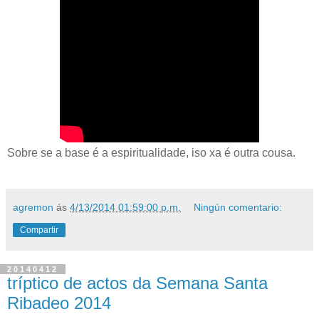
Sobre se a base é a espiritualidade, iso xa é outra cousa.
agremon
ás
4/13/2014 01:59:00 p.m.
Ningún comentario:
Compartir
20140412
tríptico de actos da Semana Santa
Ribadeo 2014