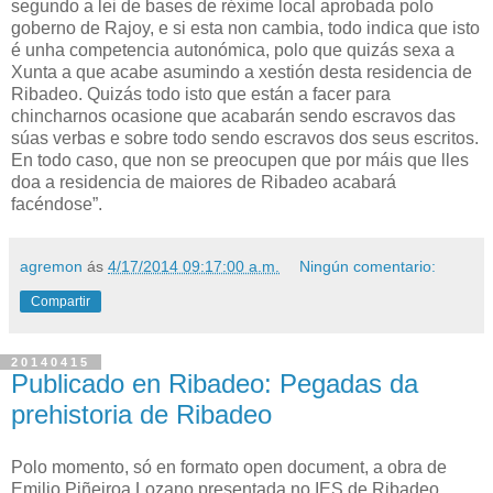
segundo a lei de bases de réxime local aprobada polo
goberno de Rajoy, e si esta non cambia, todo indica que isto
é unha competencia autonómica, polo que quizás sexa a
Xunta a que acabe asumindo a xestión desta residencia de
Ribadeo. Quizás todo isto que están a facer para
chincharnos ocasione que acabarán sendo escravos das
súas verbas e sobre todo sendo escravos dos seus escritos.
En todo caso, que non se preocupen que por máis que lles
doa a residencia de maiores de Ribadeo acabará
facéndose”.
agremon
ás
4/17/2014 09:17:00 a.m.
Ningún comentario:
Compartir
20140415
Publicado en Ribadeo: Pegadas da
prehistoria de Ribadeo
Polo momento, só en formato open document, a obra de
Emilio Piñeiroa Lozano presentada no IES de Ribadeo