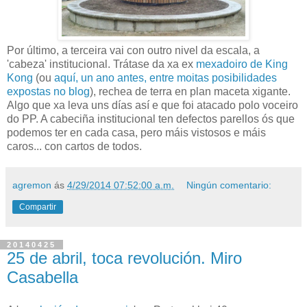
Por último, a terceira vai con outro nivel da escala, a
'cabeza' institucional. Trátase da xa ex
mexadoiro de King
Kong
(ou
aquí, un ano antes, entre moitas posibilidades
expostas no blog
), rechea de terra en plan maceta xigante.
Algo que xa leva uns días así e que foi atacado polo voceiro
do PP. A cabeciña institucional ten defectos parellos ós que
podemos ter en cada casa, pero máis vistosos e máis
caros... con cartos de todos.
agremon
ás
4/29/2014 07:52:00 a.m.
Ningún comentario:
Compartir
20140425
25 de abril, toca revolución. Miro
Casabella