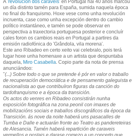
A '
revolución dos caraveis
' en Portugal hai 40 anos marcou
un día distinto tamén para España, sumida naquela época
no final do franquismo. Hoxe vese como unha revolución
incruenta, case como unha excepción dentro do cambio
político instantáneo, e tamén se pode observar en
perspectiva a traxectoria portuguesa posterior e concluír
cales foron os cambios reais en Portugal a partires da
emisión radiofónica do 'Grândola, vila morena'.
Este ano Ribadeo en certo xeito vai celebralo, pois terá
lugar hoxe unha homenaxe a un artista que despuntaba
daquela,
Miro Casabella
. Copio parte da nota de prensa
anunciándoo:
"
(...) Sobre todo o que se pretende é pór en valor o traballo
de recuperación democrática e de pensamento galeguista e
nacionalista ao que contribuíron figuras da canción do
tardofranquismo e a época da transición.
Os actos do venres en Ribadeo consistirán nunha
exposición fotográfica na zona peonil con imaxes de
mobilizacións sociais e traballos discográficos da época da
Transición. ás nove da noite haberá uns pasacalles de
Tumba e Dalle e actuarán fronte ao Teatro as pandereteiras
de Alesancia. Tamén haberá repartición de caraveis
vermellos e postais e darase comezo a un concerto que