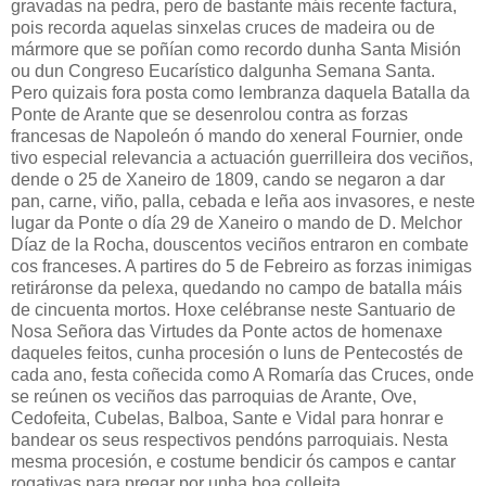
gravadas na pedra, pero de bastante máis recente factura,
pois recorda aquelas sinxelas cruces de madeira ou de
mármore que se poñían como recordo dunha Santa Misión
ou dun Congreso Eucarístico dalgunha Semana Santa.
Pero quizais fora posta como lembranza daquela Batalla da
Ponte de Arante que se desenrolou contra as forzas
francesas de Napoleón ó mando do xeneral Fournier, onde
tivo especial relevancia a actuación guerrilleira dos veciños,
dende o 25 de Xaneiro de 1809, cando se negaron a dar
pan, carne, viño, palla, cebada e leña aos invasores, e neste
lugar da Ponte o día 29 de Xaneiro o mando de D. Melchor
Díaz de la Rocha, douscentos veciños entraron en combate
cos franceses. A partires do 5 de Febreiro as forzas inimigas
retiráronse da pelexa, quedando no campo de batalla máis
de cincuenta mortos. Hoxe celébranse neste Santuario de
Nosa Señora das Virtudes da Ponte actos de homenaxe
daqueles feitos, cunha procesión o luns de Pentecostés de
cada ano, festa coñecida como A Romaría das Cruces, onde
se reúnen os veciños das parroquias de Arante, Ove,
Cedofeita, Cubelas, Balboa, Sante e Vidal para honrar e
bandear os seus respectivos pendóns parroquiais. Nesta
mesma procesión, e costume bendicir ós campos e cantar
rogativas para pregar por unha boa colleita.