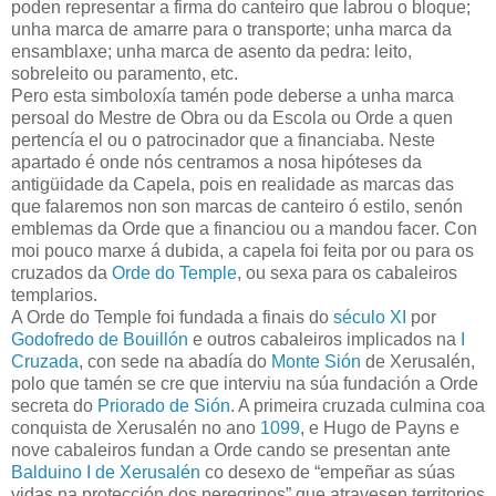
poden representar a firma do canteiro que labrou o bloque;
unha marca de amarre para o transporte; unha marca da
ensamblaxe; unha marca de asento da pedra: leito,
sobreleito ou paramento, etc.
Pero esta simboloxía tamén pode deberse a unha marca
persoal do Mestre de Obra ou da Escola ou Orde a quen
pertencía el ou o patrocinador que a financiaba. Neste
apartado é onde nós centramos a nosa hipóteses da
antigüidade da Capela, pois en realidade as marcas das
que falaremos non son marcas de canteiro ó estilo, senón
emblemas da Orde que a financiou ou a mandou facer. Con
moi pouco marxe á dubida, a capela foi feita por ou para os
cruzados da
Orde do Temple
, ou sexa para os cabaleiros
templarios.
A Orde do Temple foi fundada a finais do
século XI
por
Godofredo de Bouillón
e outros cabaleiros implicados na
I
Cruzada
, con sede na abadía do
Monte Sión
de Xerusalén,
polo que tamén se cre que interviu na súa fundación a Orde
secreta do
Priorado de Sión
. A primeira cruzada culmina coa
conquista de Xerusalén no ano
1099
, e Hugo de Payns e
nove cabaleiros fundan a Orde cando se presentan ante
Balduino I de Xerusalén
co desexo de “empeñar as súas
vidas na protección dos peregrinos” que atravesen territorios