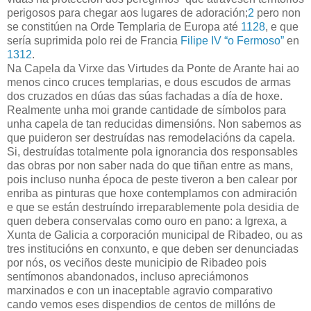
perigosos para chegar aos lugares de adoración;
2
pero non
se constitúen na Orde Templaria de Europa até
1128
, e que
sería suprimida polo rei de Francia
Filipe IV “o Fermoso”
en
1312
.
Na Capela da Virxe das Virtudes da Ponte de Arante hai ao
menos cinco cruces templarias, e dous escudos de armas
dos cruzados en dúas das súas fachadas a día de hoxe.
Realmente unha moi grande cantidade de símbolos para
unha capela de tan reducidas dimensións. Non sabemos as
que puideron ser destruídas nas remodelacións da capela.
Si, destruídas totalmente pola ignorancia dos responsables
das obras por non saber nada do que tiñan entre as mans,
pois incluso nunha época de peste tiveron a ben calear por
enriba as pinturas que hoxe contemplamos con admiración
e que se están destruíndo irreparablemente pola desidia de
quen debera conservalas como ouro en pano: a Igrexa, a
Xunta de Galicia a corporación municipal de Ribadeo, ou as
tres institucións en conxunto, e que deben ser denunciadas
por nós, os veciños deste municipio de Ribadeo pois
sentímonos abandonados, incluso apreciámonos
marxinados e con un inaceptable agravio comparativo
cando vemos eses dispendios de centos de millóns de