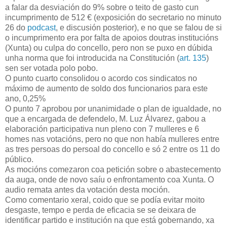
a falar da desviación do 9% sobre o teito de gasto cun
incumprimento de 512 € (exposición do secretario no minuto
26 do
podcast
, e discusión posterior), e no que se falou de si
o incumprimento era por falta de apoios doutras institucións
(Xunta) ou culpa do concello, pero non se puxo en dúbida
unha norma que foi introducida na Constitución (
art. 135
)
sen ser votada polo pobo.
O punto cuarto consolidou o acordo cos sindicatos no
máximo de aumento de soldo dos funcionarios para este
ano, 0,25%
O punto 7 aprobou por unanimidade o plan de igualdade, no
que a encargada de defendelo, M. Luz Álvarez, gabou a
elaboración participativa nun pleno con 7 mulleres e 6
homes nas votacións, pero no que non había mulleres entre
as tres persoas do persoal do concello e só 2 entre os 11 do
público.
As mocións comezaron coa petición sobre o abastecemento
da auga, onde de novo saíu o enfrontamento coa Xunta. O
audio remata antes da votación desta moción.
Como comentario xeral, coido que se podía evitar moito
desgaste, tempo e perda de eficacia se se deixara de
identificar partido e institución na que está gobernando, xa