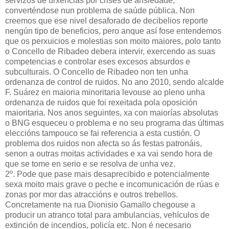
servizos de urxencias por crises de ansiedade,
converténdose nun problema de saúde pública. Non
creemos que ese nivel desaforado de decibelios reporte
nengún tipo de beneficios, pero anque así fose entendemos
que os perxuicios e molestias son moito maiores, polo tanto
o Concello de Ribadeo debera intervir, exercendo as suas
competencias e controlar eses excesos absurdos e
subculturais. O Concello de Ribadeo non ten unha
ordenanza de control de ruidos. No ano 2010, sendo alcalde
F. Suárez en maioria minoritaria levouse ao pleno unha
ordenanza de ruidos que foi rexeitada pola oposición
maioritaria. Nos anos seguintes, xa con maiorías absolutas
o BNG esqueceu o problema e no seu programa das últimas
eleccións tampouco se fai referencia a esta custión. O
problema dos ruidos non afecta so ás festas patronáis,
senon a outras moitas actividades e xa vai sendo hora de
que se tome en serio e se resolva de unha vez.
2º. Pode que pase mais desaprecibido e potencialmente
sexa moito mais grave o peche e incomunicación de rúas e
zonas por mor das atraccións e outros trebellos.
Concretamente na rua Dionisio Gamallo chegouse a
producir un atranco total para ambulancias, vehículos de
extinción de incendios, policía etc. Non é necesario