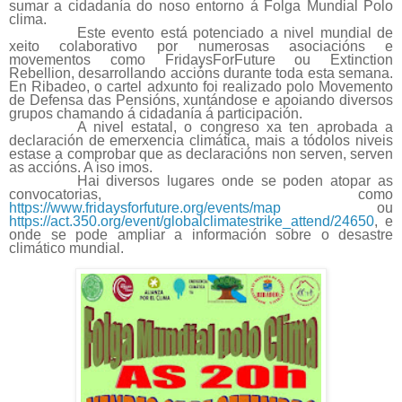
sumar a cidadanía do noso entorno á Folga Mundial Polo
clima.
Este evento está potenciado a nivel mundial de
xeito colaborativo por numerosas asociacións e
movementos como FridaysForFuture ou Extinction
Rebellion, desarrollando accións durante toda esta semana.
En Ribadeo, o cartel adxunto foi realizado polo Movemento
de Defensa das Pensións, xuntándose e apoiando diversos
grupos chamando á cidadanía á participación.
A nivel estatal, o congreso xa ten aprobada a
declaración de emerxencia climática, mais a tódolos niveis
estase a comprobar que as declaracións non serven, serven
as accións. A iso imos.
Hai diversos lugares onde se poden atopar as
convocatorias, como
https://www.fridaysforfuture.org/events/map
ou
https://act.350.org/event/globalclimatestrike_attend/24650
, e
onde se pode ampliar a información sobre o desastre
climático mundial.