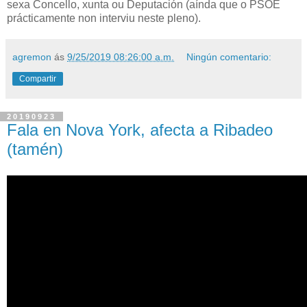
sexa Concello, xunta ou Deputación (aínda que o PSOE
prácticamente non interviu neste pleno).
agremon
ás
9/25/2019 08:26:00 a.m.
Ningún comentario:
Compartir
20190923
Fala en Nova York, afecta a Ribadeo
(tamén)