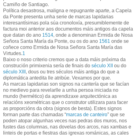
Camiño de Santiago.
Política desastrosa, maligna e repugnante aparte, a Capela
da Ponte presenta unha serie de marcas lapidarias
interesantísimas pola súa cronoloxía, presumiblemente de
factura moi anterior aos documentos máis antigos da capela
que datan do ano
1514
, onde a denominan Ermida de Nosa
Señora Santa María da Ponte, ou os do ano
1561
onde se
coñece como Ermida de Nosa Señora Santa María das
Virtudes.
1
Baixo o noso criterio cremos que a data máis próxima da
construción primixenia sería de finais do
século XII
ou do
século XIII
, dous ou tres séculos máis antiga do que a
diplomática antedita lle atribúe. Vexamos por que.
As marcas lapidarias son signos na cantería que se facían
no medievo para revelarlle a unha persoa iniciada no
mundo (hermético) da aprendizaxe arquitectónica as
relacións xeométricas que o construtor utilizara para facer
as proporcións da obra (signos de besta). Estes signos
forman parte das chamadas “
marcas de canteiro
” que se
poden atopar algunhas veces nas pedras dos muros, nos
fustes das columnas, nas dovelas dos arcos, nas xambas e
linteis de portas e fiestras das igrexas románicas, as cales