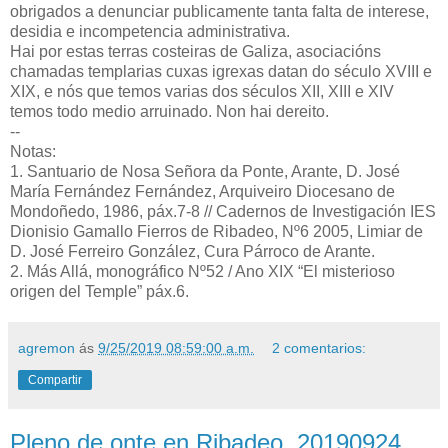
obrigados a denunciar publicamente tanta falta de interese,
desidia e incompetencia administrativa.
Hai por estas terras costeiras de Galiza, asociacións
chamadas templarias cuxas igrexas datan do século XVIII e
XIX, e nós que temos varias dos séculos XII, XIII e XIV
temos todo medio arruinado. Non hai dereito.
--
Notas:
1
. Santuario de Nosa Señora da Ponte, Arante, D. José
María Fernández Fernández, Arquiveiro Diocesano de
Mondoñedo, 1986, páx.7-8 // Cadernos de Investigación IES
Dionisio Gamallo Fierros de Ribadeo, Nº6 2005, Limiar de
D. José Ferreiro González, Cura Párroco de Arante.
2
. Más Allá, monográfico Nº52 / Ano XIX “El misterioso
origen del Temple” páx.6.
agremon
ás
9/25/2019 08:59:00 a.m.
2 comentarios:
Compartir
Pleno de onte en Ribadeo, 20190924