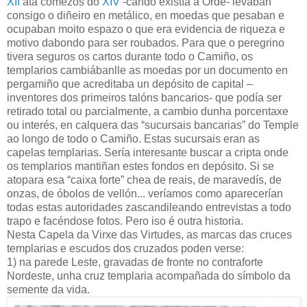
XII
ata comezos do
XIV
-cando existía a Orde- levaban
consigo o diñeiro en metálico, en moedas que pesaban e
ocupaban moito espazo o que era evidencia de riqueza e
motivo dabondo para ser roubados. Para que o peregrino
tivera seguros os cartos durante todo o Camiño, os
templarios cambiábanlle as moedas por un documento en
pergamiño que acreditaba un depósito de capital –
inventores dos primeiros talóns bancarios- que podía ser
retirado total ou parcialmente, a cambio dunha porcentaxe
ou interés, en calquera das “sucursais bancarias” do Temple
ao longo de todo o Camiño. Estas sucursais eran as
capelas templarias. Sería interesante buscar a cripta onde
os templarios mantiñan estes fondos en depósito. Si se
atopara esa “caixa forte” chea de reais, de maravedís, de
onzas, de óbolos de vellón... veríamos como aparecerían
todas estas autoridades zascandileando entrevistas a todo
trapo e facéndose fotos. Pero iso é outra historia.
Nesta Capela da Virxe das Virtudes, as marcas das cruces
templarias e escudos dos cruzados poden verse:
1) na parede Leste, gravadas de fronte no contraforte
Nordeste, unha cruz templaria acompañada do símbolo da
semente da vida.