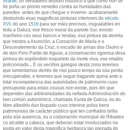
Arante
, un verdadeiro tesouro histórico ó que como non se
lle poña un pronto remedio contra as humidades das
paredes -antes de que chegue o inverno- acabaranselle
destruíndo esas magníficas pinturas interiores do
século
XVI
, do ano
1516
para ser máis precisos, inigualables en
toda a Galiza; ese fresco mural da parede Sur, exvoto
mariñeiro cos seus barcos e lendas, esa pintura da dereita
que mostra a Asunción, a Coroación de María e o
Descendemento da Cruz, o escudo de armas dos Osorio e
de don Pero Pardo de Aguiar, a conservación rigorosa desa
pintura do espléndido esqueleto da morte viva, ese retablo
policromado... E os veciños galegos desta zona teremos
que lamentarnos dentro de moi pouco tempo da súa perda
irrecuperable, e teremos que seguir tragando quina ante a
total incompetencia das autoridades de patrimonio cuxo
presuposto para estas cousas non existe, pois din que
dependen das arbitrariedades da nefasta Administración do
ben común autonómico, chamada Xunta de Galiza, ou do
libre albedrío dun bispado cuxo interese polos bens
patrimoniais de carácter público que ten confiados brilla
pola súa ausencia, ou a corporación municipal de Ribadeo
co alcalde a cabeza, que deberan estar involucrados na
posta en valor desta magnífica herdanza tan prezada do