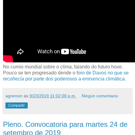
No cumio mundial sobre o clima, falando do futuro hoxe.
Pouco se ten progresado dende o
foro de Davos no que se
recoñecía por parte dos poderosos a emrxencia climática
.
agremon
ás
9/23/2019 11:02:00 p.m.
Ningún comentario:
Compartir
Pleno. Convocatoria para martes 24 de
setembro de 2019