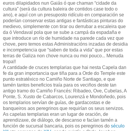
euros dilapidados nun Gaiás ó que chaman “cidade da
cultura” (será da cultura baleira de contidos case todo o
ano), e aquí con un presuposto ridículo en comparación se
poderían conservar estas antigas e fantásticas pinturas do
medievo, simplemente con tirar ou derrubar a escaleira que
da ó Vendaval pola que se sube a campá da espadaña e
que introduce un río de humidade na parede cada vez que
chove, pero temos estas Administracións inzadas de desidia
e incompetencia que “saben de toda a vida” que por estas
terras de Galiza non chove nunca ou moi pouco... Menuda
tropa!!
A cantidade de cruces templarias que hai nesta Capela dan
fe da gran importancia que tiña para a Orde do Temple este
punto estratéxico no Camiño Norte de Santiago, e que
tamén tantos beneficios traía para os veciños deste tan
antigo tramo do Camiño Francés: Ribadeo, Ove, Cubelas, A
Ponte, S. Xusto de Cabarcos, Lourenzá e Mondoñedo, pois
os templarios servían de guías, de gardacostas e de
banqueiros aos peregrinos que requirían os seus servizos.
As capelas templarias eran un lugar de oración, de
aprendizaxe, de diálogo, de descanso e facían tamén a
función de sucursal bancaria, pois os peregrinos do
século