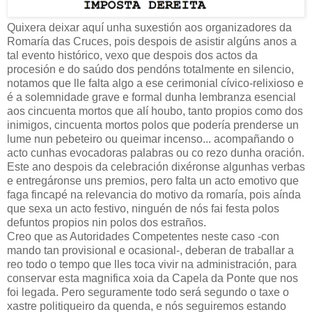
Quixera deixar aquí unha suxestión aos organizadores da
Romaría das Cruces, pois despois de asistir algúns anos a
tal evento histórico, vexo que despois dos actos da
procesión e do saúdo dos pendóns totalmente en silencio,
notamos que lle falta algo a ese cerimonial cívico-relixioso e
é a solemnidade grave e formal dunha lembranza esencial
aos cincuenta mortos que alí houbo, tanto propios como dos
inimigos, cincuenta mortos polos que podería prenderse un
lume nun pebeteiro ou queimar incenso... acompañando o
acto cunhas evocadoras palabras ou co rezo dunha oración.
Este ano despois da celebración dixéronse algunhas verbas
e entregáronse uns premios, pero falta un acto emotivo que
faga fincapé na relevancia do motivo da romaría, pois aínda
que sexa un acto festivo, ninguén de nós fai festa polos
defuntos propios nin polos dos estraños.
Creo que as Autoridades Competentes neste caso -con
mando tan provisional e ocasional-, deberan de traballar a
reo todo o tempo que lles toca vivir na administración, para
conservar esta magnifica xoia da Capela da Ponte que nos
foi legada. Pero seguramente todo será segundo o taxe o
xastre politiqueiro da quenda, e nós seguiremos estando