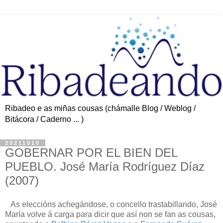
Ribadeo e as miñas cousas (chámalle Blog / Weblog /
Bitácora / Caderno ... )
20211010
GOBERNAR POR EL BIEN DEL
PUEBLO. José María Rodríguez Díaz
(2007)
As eleccións achegándose, o concello trastabillando, José
María volve á carga para dicir que así non se fan as cousas,