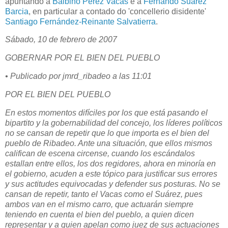
apuntando a
Balbino Pérez Vacas
e a
Fernando Suárez
Barcia
, en particular a contado do 'concellerio disidente'
Santiago Fernández-Reinante Salvatierra
.
Sábado, 10 de febrero de 2007
GOBERNAR POR EL BIEN DEL PUEBLO
• Publicado por jmrd_ribadeo a las 11:01
POR EL BIEN DEL PUEBLO
En estos momentos difíciles por los que está pasando el
bipartito y la gobernabilidad del concejo, los líderes políticos
no se cansan de repetir que lo que importa es el bien del
pueblo de Ribadeo. Ante una situación, que ellos mismos
califican de escena circense, cuando los escándalos
estallan entre ellos, los dos regidores, ahora en minoría en
el gobierno, acuden a este tópico para justificar sus errores
y sus actitudes equivocadas y defender sus posturas. No se
cansan de repetir, tanto el Vacas como el Suárez, pues
ambos van en el mismo carro, que actuarán siempre
teniendo en cuenta el bien del pueblo, a quien dicen
representar y a quien apelan como juez de sus actuaciones