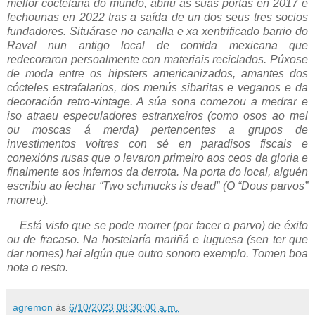
mellor coctelaría do mundo, abriu as súas portas en 2017 e
fechounas en 2022 tras a saída de un dos seus tres socios
fundadores. Situárase no canalla e xa xentrificado barrio do
Raval nun antigo local de comida mexicana que
redecoraron persoalmente con materiais reciclados. Púxose
de moda entre os hipsters americanizados, amantes dos
cócteles estrafalarios, dos menús sibaritas e veganos e da
decoración retro-vintage. A súa sona comezou a medrar e
iso atraeu especuladores estranxeiros (como osos ao mel
ou moscas á merda) pertencentes a grupos de
investimentos voitres con sé en paradisos fiscais e
conexións rusas que o levaron primeiro aos ceos da gloria e
finalmente aos infernos da derrota. Na porta do local, alguén
escribiu ao fechar “Two schmucks is dead” (O “Dous parvos”
morreu).
Está visto que se pode morrer (por facer o parvo) de éxito
ou de fracaso. Na hostelaría mariñá e luguesa (sen ter que
dar nomes) hai algún que outro sonoro exemplo. Tomen boa
nota o resto.
agremon
ás
6/10/2023 08:30:00 a.m.