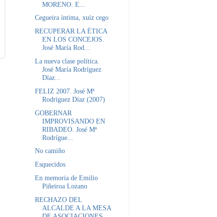
MORENO. E...
Cegueira íntima, xuíz cego
RECUPERAR LA ÉTICA
EN LOS CONCEJOS.
José María Rod...
La nueva clase política.
José María Rodríguez
Díaz...
FELIZ 2007. José Mª
Rodríguez Díaz (2007)
GOBERNAR
IMPROVISANDO EN
RIBADEO. José Mª
Rodrígue...
No camiño
Esquecidos
En memoria de Emilio
Piñeiroa Lozano
RECHAZO DEL
ALCALDE A LA MESA
DE ASOCIACIONES.