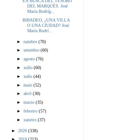
EN BUSCA DEL TESORO
DEL MARQUÉS. José
María Rodríg...
RIBADEO, ¿UNA VILLA
O UNA CIUDAD? José
María Rodrí...
►
outubro
(70)
►
setembro
(60)
►
agosto
(76)
►
xullo
(60)
►
xuño
(44)
►
maio
(52)
►
abril
(30)
►
marzo
(35)
►
febreiro
(57)
►
xaneiro
(37)
►
2020
(338)
►
2019
(213)