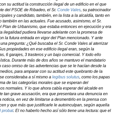
on su actitud la construcción ilegal de un edificio en el que
nte del PSOE de Ribadeo, el Sr.
Conde Vales
, su patrocinador
ales y candidato, también, en la lista a la alcaldía, tanto en
 también en las actuales. Fue acusado, asimismo, el Sr.
el Plan de Urbanismo, que estaba entonces en ejecución y era
sta ilegalidad pudiera llevarse adelante con la promesa de
con la futura entrada en vigor del Plan mencionado. Y ante
una pregunta: ¿Qué buscaba el Sr. Conde Vales al aterrizar
Sus propiedades en ese edificio ilegal eran, según la
s, 6 garajes, 3 trasteros y un bajo comercial. Y todo ello
ística. Durante más de dos años se mantuvo el mandatario
o caso omiso de las advertencias que se le hacían desde la
 medios, para amparar con su actitud este quebranto de la
s se consideraba a sí mismo a
legibus solutus
, como los papas
ima de las categorías morales que se esperan del
s normales. Y lo que ahora cabía esperar del alcalde en
te tan grave acusación, era que presentara una denuncia en
a noticia, en vez de limitarse a desmentirlo en la prensa con
n y que más que justificarle le autoinculpan, según aquella
l probat
. El no haberlo hecho así sólo tiene una lectura: que el