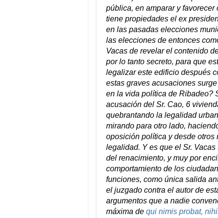
pública, en amparar y favorecer c
tiene propiedades el ex preside
en las pasadas elecciones municip
las elecciones de entonces como
Vacas de revelar el contenido d
por lo tanto secreto, para que e
legalizar este edificio después 
estas graves acusaciones surge 
en la vida política de Ribadeo? 
acusación del Sr. Cao, 6 vivienda
quebrantando la legalidad urban
mirando para otro lado, haciend
oposición política y desde otros
legalidad. Y es que el Sr. Vaca
del renacimiento, y muy por enc
comportamiento de los ciudadano
funciones, como única salida an
el juzgado contra el autor de est
argumentos que a nadie convence
máxima de
qui nimis probat, nihi