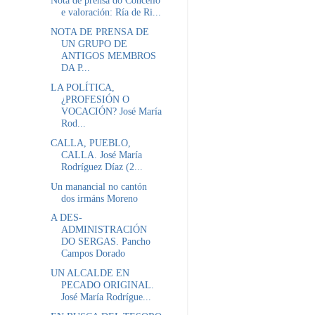
Nota de prensa do Concello
e valoración: Ría de Ri...
NOTA DE PRENSA DE
UN GRUPO DE
ANTIGOS MEMBROS
DA P...
LA POLÍTICA,
¿PROFESIÓN O
VOCACIÓN? José María
Rod...
CALLA, PUEBLO,
CALLA. José María
Rodríguez Díaz (2...
Un manancial no cantón
dos irmáns Moreno
A DES-
ADMINISTRACIÓN
DO SERGAS. Pancho
Campos Dorado
UN ALCALDE EN
PECADO ORIGINAL.
José María Rodrígue...