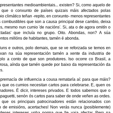
resentantes medioambientais... existen? Si, como aquelo de
ló, que o conxunto de países quizais máis afectados polas
o climático teñan -repito, en conxunto- menos representantes
s combustibles que son a causa principal dese cambio, deixa
os, mesmo nun cumio 'de nacións'. Si, ata o de agora omitín o
tadas' que incluía no grupo. Oito. Abondas, non? A súa
ntos millóns de habitantes, tamén é abonda.
uns e outros, polo demais, que se ve reforzada se temos en
evan na súa representación tamén a xente da industria de
plo a conto de que son produtores. Iso ocorre co Brasil, a
rosa, aínda que tamén quede por baixo da representación da
s.
remacía de influencia a cousa remataría aí: para que máis?
s que os cumios necesitan cartos para celebrarse. E, quen os
inadores. É dicir, intereses privados. E todos sabemos que o
 spaguetti, senón ós cartos para saber de onde veñen as ordes.
 que os principais patrocinadores están relacionados con
ón de emisións, acertaches! Non verás nunca (posiblemente)
deses intereses unha norma que lle vaia afectar. Pero na