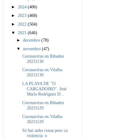
►
2024
(406)
►
2023
(468)
►
2022
(504)
▼
2021
(646)
►
decembro
(78)
▼
novembro
(47)
Coronavirus en Ribadeo
20211130
Coronavirus en Vilalba
20211130
LA PLAYA DE "O
CARGADOIRO". José
María Rodríguez D...
Coronavirus en Ribadeo
20211129
Coronavirus en Vilalba
20211129
Só hai unha cousa peor ca
violencia: o