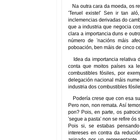
Na outra cara da moeda, os rep
'Teruel existe!' Sen ir tan a
inclemencias derivadas do cambi
que a industria que negocia co
clara a importancia duns e outr
número de 'nacións máis afec
poboación, ben máis de cinco ce
Idea da importancia relativa d
conta que moitos países xa l
combustibles fósiles, por exem
delegación nacional máis nume
industria dos combustibles fósile
Podería crese que con esa sup
Pero non, non remata. Así temo
pon? Pois, en parte, os patroc
'segue a pasta' non se refire ós
Pois si, se estabas pensando
intereses en contra da reduci
asinado por un representante 