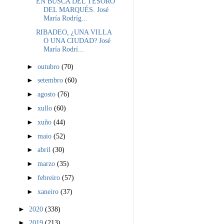
EN BUSCA DEL TESORO
DEL MARQUÉS. José
María Rodríg...
RIBADEO, ¿UNA VILLA
O UNA CIUDAD? José
María Rodrí...
►
outubro
(70)
►
setembro
(60)
►
agosto
(76)
►
xullo
(60)
►
xuño
(44)
►
maio
(52)
►
abril
(30)
►
marzo
(35)
►
febreiro
(57)
►
xaneiro
(37)
►
2020
(338)
►
2019
(213)