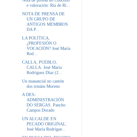
Nota de prensa do Concello
e valoración: Ría de Ri...
NOTA DE PRENSA DE
UN GRUPO DE
ANTIGOS MEMBROS
DA P...
LA POLÍTICA,
¿PROFESIÓN O
VOCACIÓN? José María
Rod...
CALLA, PUEBLO,
CALLA. José María
Rodríguez Díaz (2...
Un manancial no cantón
dos irmáns Moreno
A DES-
ADMINISTRACIÓN
DO SERGAS. Pancho
Campos Dorado
UN ALCALDE EN
PECADO ORIGINAL.
José María Rodrígue...