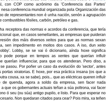
al, con COP como acrónimo da 'Conferencia das Partes'
ue nesa conferencia mundial organizada pola Organización das
upo de representantes non é unha nación, senón a agrupación
e combustibles fósiles, carbón, petróleo e gas.
ha receptora das normas e acordos da conferencia, que tería
dicional que, en casos semellantes, as empresas que puideran
 presión dos máis diversos xeitos para que as normas sexan
ica, sen impedimento en moitos dos casos. A iso, dun xeito
lobby'. Lobby, se se vai ó dicionario, aínda hoxe significa
aso pode porque en tempos as xentes que querían influír
e querían influenciar, para que os atenderan. Pero diso, a
 se pasou. Por poñer un caso da evolución do 'sector', antes
portas xiratorias. E hoxe, por esa práctica insana (os que a
tra cousa, xa se sabe), pois... que as eléctricas queren influír
 de quenda, agora a soldo da empresa, sen facer nada
 a que os gobernantes actuais teñan a súa poltrona, vai facer
no ó seu (ou súa) antigo pupilo, e listo. Para que esperar no
ecesario. Non quedaran citados para cear? Pois mira, xa teñen