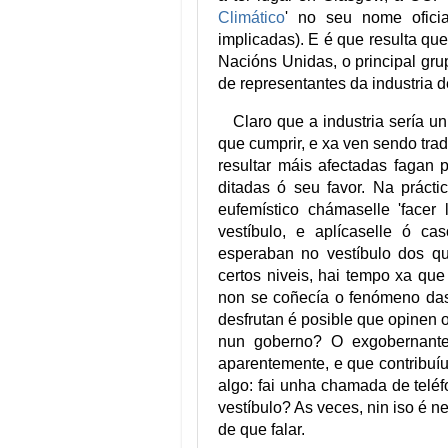
Climático
' no seu nome ofici
implicadas). E é que resulta q
Nacións Unidas, o principal gr
de representantes da industria d
Claro que a industria sería un
que cumprir, e xa ven sendo tra
resultar máis afectadas fagan
ditadas ó seu favor. Na práct
eufemístico chámaselle 'facer 
vestíbulo, e aplícaselle ó c
esperaban no vestíbulo dos qu
certos niveis, hai tempo xa que
non se coñecía o fenómeno das 
desfrutan é posible que opinen ou
nun goberno? O exgobernante
aparentemente, e que contribuíu
algo: fai unha chamada de teléfo
vestíbulo? As veces, nin iso é n
de que falar.