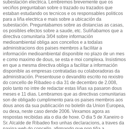
subestación electrica. Lembremos brevemente que os
veciños preguntaban sobre o trazado ou trazados que
estaban estudando os tecnicos e os responsables politicos
para a liña electrica e mais sobre a ubicación da
subestación. Preguntabamos sobre as distancias as casas,
os posibles efectos sobre a saude, etc. Suliñabamos que a
directiva comunitaria 3/04 sobre información
medioambiental obliga aos concellos e a todalas
administracions dos paises membros a facilitar a
información medioambiental disponible no plazo de un mes
e como maximo de dous, se esta e moi complexa. Insistimos
en que a mesma directiva obliga a facilitar a información
disponible as empresas contratadas ou colaboradoras da
administración. Presentouse o devandito escrito no rexistro
do concello de Ribadeo o dia 31 de decembro de 2.008,
polo tanto no intre de redactar estas liñas xa pasaron dous
meses e 11 dias. Lembramos que as directivas comunitarias
son de obligado cumplimento para os paises membros aos
dous anos da sua publicación no boletín da Union Europea,
ou dexa, neste caso dende 2006. Vexamos agora as
respostas recibidas ata o dia de hoxe. O dia 5 de Xaneiro o
Sr. Alcalde de Ribadeo fixo unhas declaracions, a traves da
paxina web do concello, afirmando que non tiña a