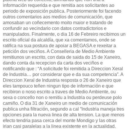
información requerida e que remitia aos solicitantes ao
periodo de exposición publica. Posteriormente foi facendo
outros comentarios aos medios de comunicación, que
amosaban un coñecemento moito maior e tratando de
confundir ao vecindario con datos contradictorios e
manipulados. Finalmente, o dia 16 de Febreiro recibimos un
escrito oficial da alcaldía, que xa comentamos, onde se
ratifica na sua postura de apoiar a BEGASA e rexeitar a
petición dos veciños. A Conselleria de Medio Ambiente
remitiunos un escrito, con data de saida do 15 de Xaneiro,
dando conta da recepcion da carta dos veciños e
notificando que : “A solicitude foi remitida a Direccion Xeral
de Industria… por considerar que e da sua competencia”. A
Direccion Xeral de Industria resposta o 26 de Xaneiro que
eles tampouco teñen ningun tipo de información e que
recibiron o noso escrito a traves de Medio Ambiente, ou
sexa o concello non o remitiu a Industria ou perdeuse polo
camiño. O dia 31 de Xaneiro un medio de comunicación
publica unha filtración, segundo a cal “Industria maneja tres
opciones para la nueva linea de alta tension. La que menos
efecto tendria pasa cerca del monte Mondigo y las otras
irian casi paralelas a la linea existente en la actualidad.