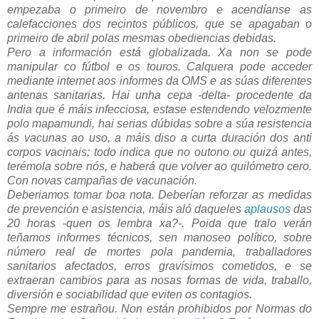
empezaba o primeiro de novembro e acendíanse as
calefacciones dos recintos públicos, que se apagaban o
primeiro de abril polas mesmas obediencias debidas.
Pero a información está globalizada. Xa non se pode
manipular co fútbol e os touros. Calquera pode acceder
mediante internet aos informes da OMS e as súas diferentes
antenas sanitarias. Hai unha cepa -delta- procedente da
India que é máis infecciosa, estase estendendo velozmente
polo mapamundi, hai serias dúbidas sobre a súa resistencia
ás vacunas ao uso, a máis diso a curta duración dos anti
corpos vacinais; todo indica que no outono ou quizá antes,
terémola sobre nós, e haberá que volver ao quilómetro cero.
Con novas campañas de vacunación.
Deberiamos tomar boa nota. Deberían reforzar as medidas
de prevención e asistencia, máis aló daqueles
aplausos
das
20 horas -quen os lembra xa?-. Poida que tralo verán
teñamos informes técnicos, sen manoseo político, sobre
número real de mortes pola pandemia, traballadores
sanitarios afectados, erros gravísimos cometidos, e se
extraeran cambios para as nosas formas de vida, traballo,
diversión e sociabilidad que eviten os contagios.
Sempre me estrañou. Non están prohibidos por Normas do