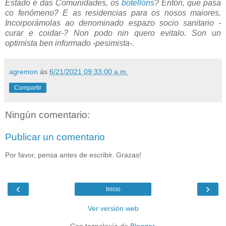
Estado e das Comunidades, os
botellóns
? Entón, que pasa
co fenómeno? E as residencias para os nosos maiores.
Incorporámolas ao denominado espazo socio sanitario -
curar e coidar-? Non podo nin quero evitalo. Son un
optimista ben informado -pesimista-.
agremon
ás
6/21/2021 09:33:00 a.m.
Compartir
Ningún comentario:
Publicar un comentario
Por favor, pensa antes de escribir. Grazas!
‹
›
Inicio
Ver versión web
Con tecnoloxía de
Blogger
.