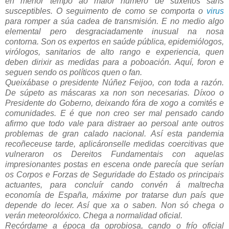
en menor tempo ao maior número de suxeitos sans
susceptibles. O seguimento de como se comporta o
virus
para romper a súa cadea de transmisión. E no medio algo
elemental pero desgraciadamente inusual na nosa
contorna. Son os expertos en saúde pública, epidemiólogos,
virólogos, sanitarios de alto rango e experiencia, quen
deben dirixir as medidas para a poboación. Aquí, foron e
seguen sendo os políticos quen o fan.
Queixábase o presidente Núñez Feijoo, con toda a razón.
De súpeto as máscaras xa non son necesarias. Díxoo o
Presidente do Goberno, deixando fóra de xogo a comités e
comunidades. E é que non creo ser mal pensado cando
afirmo que todo vale para distraer ao persoal ante outros
problemas de gran calado nacional. Así esta pandemia
recoñeceuse tarde, aplicáronselle medidas coercitivas que
vulneraron os Dereitos Fundamentais con aquelas
impresionantes postas en escena onde parecía que serían
os Corpos e Forzas de Seguridade do Estado os principais
actuantes, para concluír cando convén á maltrecha
economía de España, máxime por tratarse dun país que
depende do lecer. Así que xa o saben. Non só chega o
verán meteorolóxico. Chega a normalidad oficial.
Recórdame a época da oprobiosa, cando o frío oficial