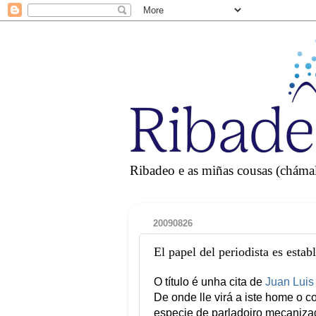
Ribadeo e as miñas cousas (chámall
20090826
El papel del periodista es estab
O título é unha cita de
Juan Luis 
De onde lle virá a iste home o
especie de parladoiro mecanizad