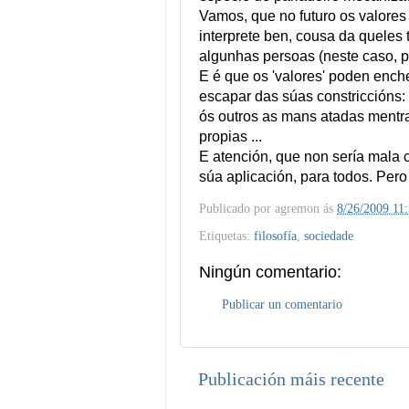
Vamos, que no futuro os valores
interprete ben, cousa da queles 
algunhas persoas (neste caso, pe
E é que os 'valores' poden ench
escapar das súas constriccións:
ós outros as mans atadas mentras
propias ...
E atención, que non sería mala c
súa aplicación, para todos. Pero 
Publicado por
agremon
ás
8/26/2009 11
Etiquetas:
filosofía
,
sociedade
Ningún comentario:
Publicar un comentario
Publicación máis recente