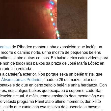
enista
de Ribadeo montou unha exposición, que inclúe un
e recorre o camiño norte, unha mostra de pequenos beléns
nditos... entre outras cousas. En baixo deixo catro vídeos para
e non de todo)
nos baixos da praza de José María López en
 cartel da entrada.
 a cartelería exterior. Non porque sexa un belén triste, que
 Álvaro Lamas Pedreira
, finado o 26 de marzo, pilar do
ontaxe e do que en certo xeito o belén é unha herdanza. Con
riores, nos antigos baixos que ocupaba o supermercado San
cación actual. A máis, tenme ensinado documentación e os
o vetusto programa Paint ata o último momento, dun xeito
in, coido que xunto con esa tristeza da ausencia, a mesma