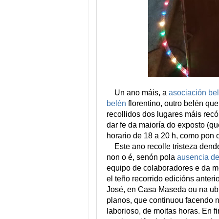
Un ano máis, a
asociación bel
belén
florentino, outro belén qu
recollidos dos lugares máis recó
dar fe da maioría do exposto (
qu
horario de 18 a 20 h, como pon o
Este ano recolle tristeza dende
non o é, senón pola
ausencia de
equipo de colaboradores e da m
el teño recorrido edicións ante
José, en Casa Maseda ou na ubi
planos, que continuou facendo n
laborioso, de moitas horas. En f