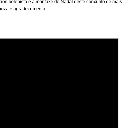
ción belenista e a montaxe de Nadal deste conxunto de máis
anza e agradecemento.