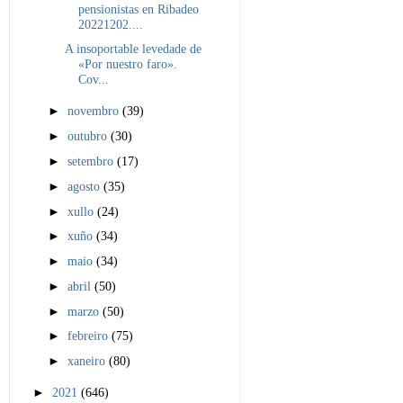
pensionistas en Ribadeo
20221202....
A insoportable levedade de
«Por nuestro faro».
Cov...
►
novembro
(39)
►
outubro
(30)
►
setembro
(17)
►
agosto
(35)
►
xullo
(24)
►
xuño
(34)
►
maio
(34)
►
abril
(50)
►
marzo
(50)
►
febreiro
(75)
►
xaneiro
(80)
►
2021
(646)