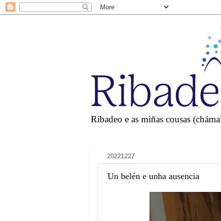
Ribadeo e as miñas cousas (chámall
20221227
Un belén e unha ausencia