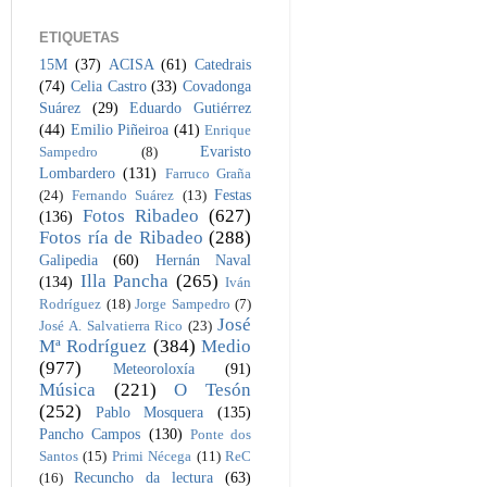
ETIQUETAS
15M
(37)
ACISA
(61)
Catedrais
(74)
Celia Castro
(33)
Covadonga
Suárez
(29)
Eduardo Gutiérrez
(44)
Emilio Piñeiroa
(41)
Enrique
Evaristo
Sampedro
(8)
Lombardero
(131)
Farruco Graña
Festas
(24)
Fernando Suárez
(13)
Fotos Ribadeo
(627)
(136)
Fotos ría de Ribadeo
(288)
Galipedia
(60)
Hernán Naval
Illa Pancha
(265)
(134)
Iván
Rodríguez
(18)
Jorge Sampedro
(7)
José
José A. Salvatierra Rico
(23)
Mª Rodríguez
(384)
Medio
(977)
Meteoroloxía
(91)
Música
(221)
O Tesón
(252)
Pablo Mosquera
(135)
Pancho Campos
(130)
Ponte dos
Santos
(15)
Primi Nécega
(11)
ReC
Recuncho da lectura
(63)
(16)