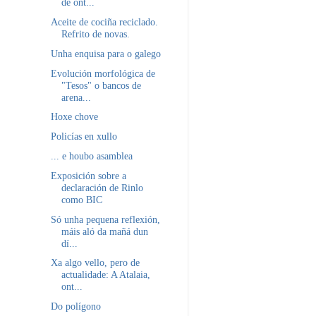
de ont...
Aceite de cociña reciclado.
Refrito de novas.
Unha enquisa para o galego
Evolución morfológica de
"Tesos" o bancos de
arena...
Hoxe chove
Policías en xullo
... e houbo asamblea
Exposición sobre a
declaración de Rinlo
como BIC
Só unha pequena reflexión,
máis aló da mañá dun
dí...
Xa algo vello, pero de
actualidade: A Atalaia,
ont...
Do polígono