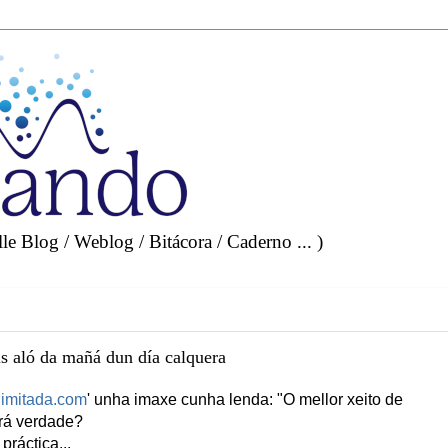
e Blog / Weblog / Bitácora / Caderno ... )
s aló da mañá dun día calquera
limitada.com
' unha imaxe cunha lenda: "O mellor xeito de
erá verdade?
ráctica...