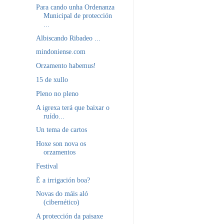
Para cando unha Ordenanza
Municipal de protección
...
Albiscando Ribadeo ...
mindoniense.com
Orzamento habemus!
15 de xullo
Pleno no pleno
A igrexa terá que baixar o
ruído...
Un tema de cartos
Hoxe son nova os
orzamentos
Festival
É a irrigación boa?
Novas do máis aló
(cibernético)
A protección da paisaxe