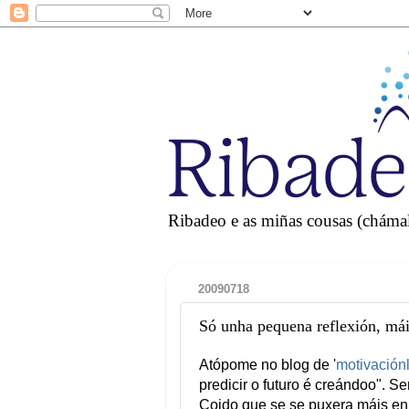
Ribadeo e as miñas cousas (chámall
20090718
Só unha pequena reflexión, mái
Atópome no blog de '
motivación
predicir o futuro é creándoo". S
Coido que se se puxera máis en p