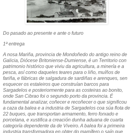
Do pasado ao presente e ante o futuro
1ª entrega
A nosa Mariña, provincia de Mondoñedo do antigo reino de
Galicia, Diócese Britoniense-Dumiense, é un Territorio con
patrimonio histórico que viviu da agricultura, a minería e a
pesca, así como daqueles teares para o liño, muíños de
fariña, e fábricas de salgadura de sardiñas e arenques, sen
esquecer os estaleiros que construían barcos para
Sargadelos e posteriormente para as costeiras ao bonito,
onde San Cibrao foi o segundo porto da provincia. É
fundamental analizar, coñecer e recoñecer o que significou
a caza da balea e a industria de Sargadelos coa súa flota de
22 buques, que transportan armamento, ferro forxado e
porcelana, e xustifica a creación dunha aduana de cuarta
categoría dependente da de Viveiro. A balea foi a primeira
industria transformadora en obter do
mamífero
o saín que