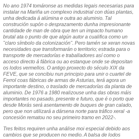
No ano 1974 tomáronse as medidas legais necesarias para
instalar na Mariña un complexo industrial con dúas plantas,
unha dedicada á alúmina e outra ao aluminio. Tal
construción supón o desprazamento dunha impresionante
cantidade de man de obra que ten un impacto humano
brutal ata o punto de que algún autor a cualifica como un
"claro símbolo da colonización". Pero tamén se xeran novas
necesidades que transformarán o territorio; estrada para o
transporte de mercadorías e traballadores así como o
acceso directo á fábrica ou ao estanque onde se depositan
os lodos vermellos. O antigo proxecto do século XIX da
FEVE, que se concibiu nun principio para unir o cuartel de
Ferrol coas fábricas de armas de Asturias, terá agora un
importante destino, o traslado de mercadorías da planta de
aluminio. De 1976 a 1980 realizouse unha das obras máis
importantes no pasado, presente e futuro, que é o porto que
desde Morás será asentamento de buques de gran calado,
pero que non utilizará a dársena norte para
tráfico
xeral -a
concesión rematou no seu primeiro tramo en 2022-.
Tres feitos requiren unha análise moi especial debido aos
cambios que se producen no medio. A balsa de lodos