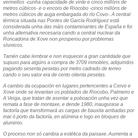
vermellos -cunha capacidade de vinte e cinco millóns de
metros cúbicos- e o encoro de Riocobo -cinco millóns de
metros cúbicos de auga embargada do río Covo-. A central
térmica situada nas Pontes de García Rodríguez está
considerada unha das máis contaminantes de España e foi
unha alternativa necesaria cando a central nuclear da
Roncadoira de Xove non prosperou por problemas
sísmicos.
Tamén cabe lembrar e non esquecer a gran cantidade que
supuxo para algúns a compra de 3709 inmobles, adquiridos
pagando sesenta pesetas por metro cadrado de terreo
cando o seu valor era de cento oitenta pesetas.
A cambio da ocupación en lugares pertencentes a Cervo e
Xove onde se levantan os poblados de Riocobo, Palmeiro e
A Veiga, que tratan de asentar a poboación unha vez que
remata a fase de montaxe, e dende 1980, inaugurase a
factoría que transformará as cargas de bauxita arribadas por
mar ó porto da factoría, en alúmina e logo en bloques de
aluminio.
O proceso non só cambia a estética da paisaxe. Aumenta a