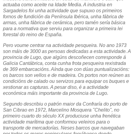
actuaba como aceite na Idade Media. A industria en
Sargadelos foi unha actividade que supuxo os primeiros
fornos de fundición da Península Ibérica, unha fábrica de
armas, unha fábrica de cerámica, pero tamén sería básica
para a normativa que serviu para organizar a primeira lei
forestal do reino de España.
Pero voume centrar na actividade pesqueira. No ano 1973
son máis de 3000 as persoas dedicadas a esta actividade. A
provincia de Lugo, que algúns descoñecen corresponde á
Galicia Cantábrica, conta cunha frota pesqueira rexistrada
de 369 embarcacións. Aínda que con dúas puntualizacións:
os barcos son vellos e de madeira. Os portos non reúnen as
condicións de calado ou servizos para equipar os buques e
xestionar as capturas. A pesar diso, é a actividade
económica máis importante da provincia de Lugo.
Segundo describiu o patrón maior da Confraría do porto de
San Cibrao en 1972, Marcelino Mosquera "Chelito", no
primeiro cuarto do século XX produciuse unha frenética
actividade marítima que conformou veleiros para o
transporte de mercadorías. Neses barcos que navegaban
por todos os mares peninsulares forxábanse dende