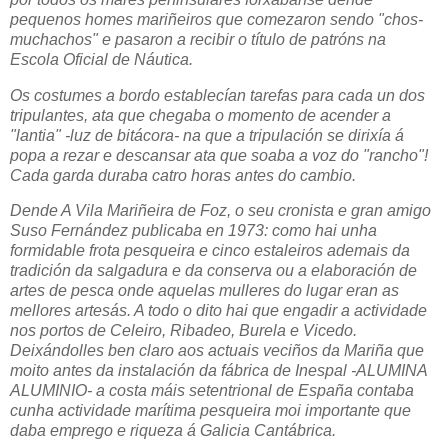
pequenos homes mariñeiros que comezaron sendo "chos-
muchachos" e pasaron a recibir o título de patróns na
Escola Oficial de Náutica.
Os costumes a bordo establecían tarefas para cada un dos
tripulantes, ata que chegaba o momento de acender a
"lantia" -luz de bitácora- na que a tripulación se dirixía á
popa a rezar e descansar ata que soaba a voz do "rancho"!
Cada garda duraba catro horas antes do cambio.
Dende A Vila Mariñeira de Foz, o seu cronista e gran amigo
Suso Fernández publicaba en 1973: como hai unha
formidable frota pesqueira e cinco estaleiros ademais da
tradición da salgadura e da conserva ou a elaboración de
artes de pesca onde aquelas mulleres do lugar eran as
mellores artesás. A todo o dito hai que engadir a actividade
nos portos de Celeiro, Ribadeo, Burela e Vicedo.
Deixándolles ben claro aos actuais veciños da Mariña que
moito antes da instalación da fábrica de Inespal -ALUMINA
ALUMINIO- a costa máis setentrional de España contaba
cunha actividade
marítima
pesqueira moi importante que
daba emprego e riqueza á Galicia Cantábrica.