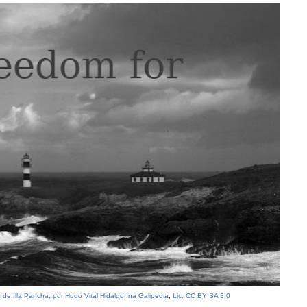
s de Illa Pancha, por Hugo Vital Hidalgo, na Galipedia
,
Lic. CC BY SA 3.0