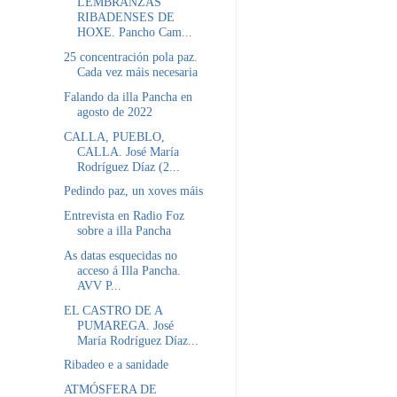
LEMBRANZAS
RIBADENSES DE
HOXE. Pancho Cam...
25 concentración pola paz.
Cada vez máis necesaria
Falando da illa Pancha en
agosto de 2022
CALLA, PUEBLO,
CALLA. José María
Rodríguez Díaz (2...
Pedindo paz, un xoves máis
Entrevista en Radio Foz
sobre a illa Pancha
As datas esquecidas no
acceso á Illa Pancha.
AVV P...
EL CASTRO DE A
PUMAREGA. José
María Rodríguez Díaz...
Ribadeo e a sanidade
ATMÓSFERA DE