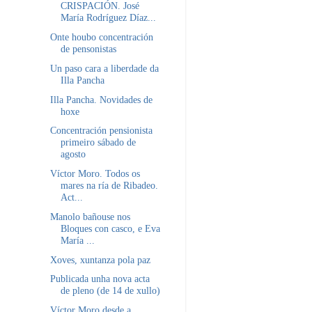
CRISPACIÓN. José
María Rodríguez Díaz...
Onte houbo concentración
de pensonistas
Un paso cara a liberdade da
Illa Pancha
Illa Pancha. Novidades de
hoxe
Concentración pensionista
primeiro sábado de
agosto
Víctor Moro. Todos os
mares na ría de Ribadeo.
Act...
Manolo bañouse nos
Bloques con casco, e Eva
María ...
Xoves, xuntanza pola paz
Publicada unha nova acta
de pleno (de 14 de xullo)
Víctor Moro desde a