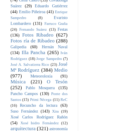
(74)
Celia Castro
(33)
Covadonga
Suárez
(29)
Eduardo Gutiérrez
(44)
Emilio Piñeiroa
(41)
Enrique
Evaristo
Sampedro
(8)
Lombardero
(131)
Farruco Graña
Festas
(24)
Fernando Suárez
(13)
Fotos Ribadeo
(627)
(136)
Fotos ría de Ribadeo
(288)
Galipedia
(60)
Hernán Naval
Illa Pancha
(265)
(134)
Iván
Rodríguez
(18)
Jorge Sampedro
(7)
José
José A. Salvatierra Rico
(23)
Mª Rodríguez
(384)
Medio
(977)
Meteoroloxía
(91)
Música
(221)
O Tesón
(252)
Pablo Mosquera
(135)
Pancho Campos
(130)
Ponte dos
Santos
(15)
Primi Nécega
(11)
ReC
Recuncho da lectura
(63)
(16)
Suso Fernández
(143)
Xira
(19)
Xosé Carlos Rodríguez Rañón
(54)
Xosé Isidro Fernández
(12)
arquitectura
(321)
astronomía