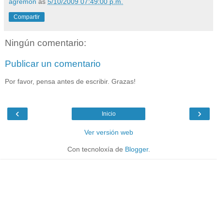
agremon
ás
5/10/2009 07:49:00 p.m.
Compartir
Ningún comentario:
Publicar un comentario
Por favor, pensa antes de escribir. Grazas!
‹
›
Inicio
Ver versión web
Con tecnoloxía de
Blogger
.