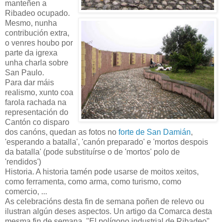
manteñen a
Ribadeo ocupado.
Mesmo, nunha
contribución extra,
o venres houbo por
parte da igrexa
unha charla sobre
San Paulo.
Para dar máis
realismo, xunto coa
farola rachada na
representación do
Cantón co disparo
dos canóns, quedan as fotos no
forte de San Damián
,
'esperando a batalla', 'canón preparado' e 'mortos despois
da batalla' (pode substituírse o de 'mortos' polo de
'rendidos')
Historia. A historia tamén pode usarse de moitos xeitos,
como ferramenta, como arma, como turismo, como
comercio, ...
As celebracións desta fin de semana poñen de relevo ou
ilustran algún deses aspectos. Un artigo da Comarca desta
mesma fin de semana, "El polígono industrial de Ribadeo",