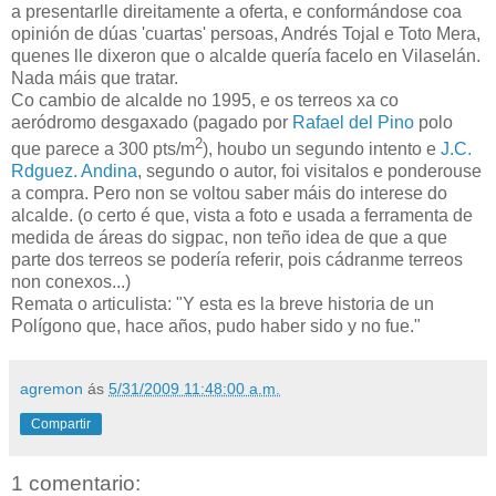
a presentarlle direitamente a oferta, e conformándose coa
opinión de dúas 'cuartas' persoas, Andrés Tojal e Toto Mera,
quenes lle dixeron que o alcalde quería facelo en Vilaselán.
Nada máis que tratar.
Co cambio de alcalde no 1995, e os terreos xa co
aeródromo desgaxado (pagado por
Rafael del Pino
polo
2
que parece a 300 pts/m
), houbo un segundo intento e
J.C.
Rdguez. Andina
, segundo o autor, foi visitalos e ponderouse
a compra. Pero non se voltou saber máis do interese do
alcalde. (o certo é que, vista a foto e usada a ferramenta de
medida de áreas do sigpac, non teño idea de que a que
parte dos terreos se podería referir, pois cádranme terreos
non conexos...)
Remata o articulista: "Y esta es la breve historia de un
Polígono que, hace años, pudo haber sido y no fue."
agremon
ás
5/31/2009 11:48:00 a.m.
Compartir
1 comentario: