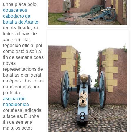
unha placa polo
douscentos
cabodano da
batalla de Arante
(en realidade, xa
feitos a finais de
xaneiro). Hai
regocixo oficial por
como está a saír a
fin de semana coas
novas
representacións de
batallas e en xeral
da época das loitas
napoleónicas por
parte da
asociación
napoleónica
coruñesa, adicada
a facelas. E unha
fin de semana
máis, os actos