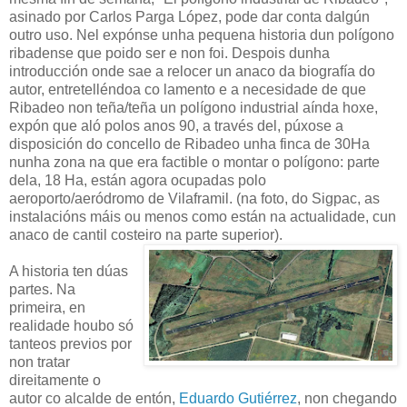
asinado por Carlos Parga López, pode dar conta dalgún
outro uso. Nel expónse unha pequena historia dun polígono
ribadense que poido ser e non foi. Despois dunha
introducción onde sae a relocer un anaco da biografía do
autor, entretelléndoa co lamento e a necesidade de que
Ribadeo non teña/teña un polígono industrial aínda hoxe,
expón que aló polos anos 90, a través del, púxose a
disposición do concello de Ribadeo unha finca de 30Ha
nunha zona na que era factible o montar o polígono: parte
dela, 18 Ha, están agora ocupadas polo
aeroporto/aeródromo de Vilaframil. (na foto, do Sigpac, as
instalacións máis ou menos como están na actualidade, cun
anaco de cantil costeiro na parte superior).
A historia ten dúas
partes. Na
primeira, en
realidade houbo só
tanteos previos por
non tratar
direitamente o
autor co alcalde de entón,
Eduardo Gutiérrez
, non chegando