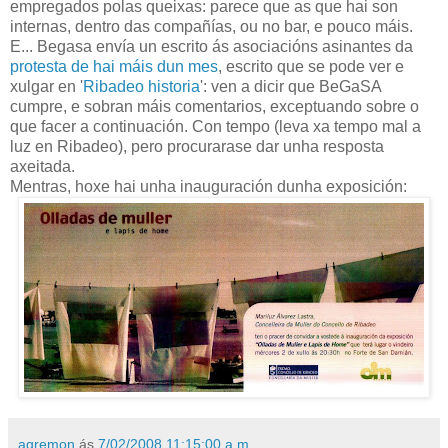
empregados polas queixas: parece que as que hai son
internas, dentro das compañías, ou no bar, e pouco máis.
E... Begasa envía un escrito ás asociacións asinantes da
protesta de hai máis dun mes
, escrito que se pode ver e
xulgar en '
Ribadeo historia
': ven a dicir que BeGaSA
cumpre, e sobran máis comentarios, exceptuando sobre o
que facer a continuación. Con tempo (leva xa tempo mal a
luz en Ribadeo), pero procurarase dar unha resposta
axeitada.
Mentras, hoxe hai unha inauguración dunha exposición:
agremon
ás
7/02/2008 11:15:00 a.m.