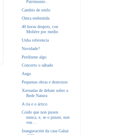
Patrimonio...
Cambio de estilo
Outra embestida
40 horas despois, con
Molière por medio
Unha referencia
Novidade?
Perdínme algo
Concerto o sábado
Auga
Pequenas obras e destrozos
Xornadas de debate sobre a
Rede Natura
A ría e o ártico
Coido que non puxen
nunca, e, se o puxen, non
ven ...
Inauguración da casa Galuá