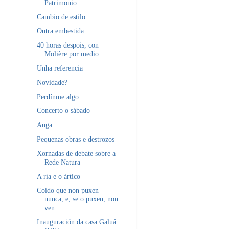
Patrimonio...
Cambio de estilo
Outra embestida
40 horas despois, con
Molière por medio
Unha referencia
Novidade?
Perdínme algo
Concerto o sábado
Auga
Pequenas obras e destrozos
Xornadas de debate sobre a
Rede Natura
A ría e o ártico
Coido que non puxen
nunca, e, se o puxen, non
ven ...
Inauguración da casa Galuá