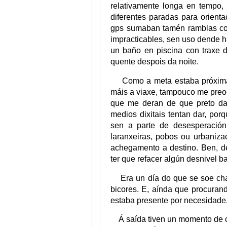
relativamente longa en tempo,
diferentes paradas para orien
gps sumaban tamén ramblas co
impracticables, sen uso dende h
un baño en piscina con traxe 
quente despois da noite.
Como a meta estaba próxima
máis a viaxe, tampouco me preo
que me deran de que preto da
medios dixitais tentan dar, porq
sen a parte de desesperación
laranxeiras, pobos ou urbaniza
achegamento a destino. Ben, de
ter que refacer algún desnivel ba
Era un día do que se soe ch
bicores. E, aínda que procurand
estaba presente por necesidade
Á saída tiven un momento de c