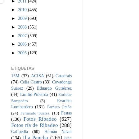
►
2011
(424)
►
2010
(455)
►
2009
(693)
►
2008
(551)
►
2007
(599)
►
2006
(457)
►
2005
(129)
ETIQUETAS
15M
(37)
ACISA
(61)
Catedrais
(74)
Celia Castro
(33)
Covadonga
Suárez
(29)
Eduardo Gutiérrez
(44)
Emilio Piñeiroa
(41)
Enrique
Evaristo
Sampedro
(8)
Lombardero
(131)
Farruco Graña
Festas
(24)
Fernando Suárez
(13)
Fotos Ribadeo
(627)
(136)
Fotos ría de Ribadeo
(288)
Galipedia
(60)
Hernán Naval
Illa Pancha
(265)
(134)
Iván