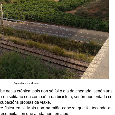
Agricultura e industria.
abe nesta crónica, pois non só foi o día da chegada, senón uns
n en solitario coa compañía da bicicleta, senón aumentada co
ocupacións propias da viaxe.
axe física en si. Mais non na miña cabeza, que foi tecendo as
recompilación que aínda non rematou.