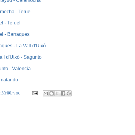
atayud - Calamocha
amocha - Teruel
l - Teruel
el - Barraques
aques - La Vall d'Uixó
all d'Uixó - Sagunto
nto - Valencia
rematando
1:30:00 p.m.