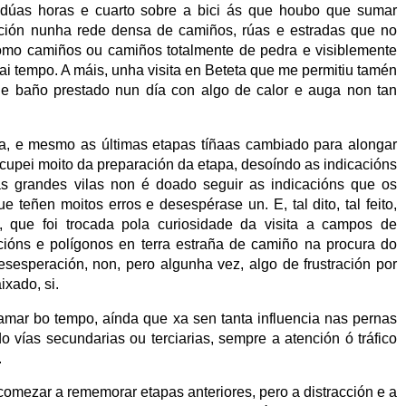
 dúas horas e cuarto sobre a bici ás que houbo que sumar
tación nunha rede densa de camiños, rúas e estradas que no
mo camiños ou camiños totalmente de pedra e visiblemente
ai tempo. A máis, unha visita en Beteta que me permitiu tamén
de baño prestado nun día con algo de calor e auga non tan
, e mesmo as últimas etapas tíñaas cambiado para alongar
cupei moito da preparación da etapa, desoíndo as indicacións
s grandes vilas non é doado seguir as indicacións que os
ue teñen moitos erros e desespérase un. E, tal dito, tal feito,
, que foi trocada pola curiosidade da visita a campos de
cións e polígonos en terra estraña de camiño na procura do
sesperación, non, pero algunha vez, algo de frustración por
ixado, si.
amar bo tempo, aínda que xa sen tanta influencia nas pernas
o vías secundarias ou terciarias, sempre a atención ó tráfico
.
omezar a rememorar etapas anteriores, pero a distracción e a