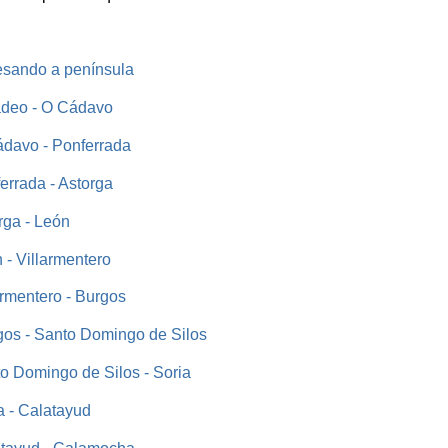
vesando a península
adeo - O Cádavo
ádavo - Ponferrada
errada - Astorga
rga - León
 - Villarmentero
armentero - Burgos
gos - Santo Domingo de Silos
o Domingo de Silos - Soria
a - Calatayud