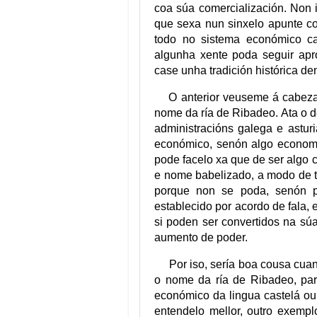
coa súa comercialización. Non i
que sexa nun sinxelo apunte co
todo no sistema económico ca
algunha xente poda seguir ap
case unha tradición histórica d
O anterior veuseme á cabeza
nome da ría de Ribadeo. Ata o d
administracións galega e astur
económico, senón algo economic
pode facelo xa que de ser algo
e nome babelizado, a modo de 
porque non se poda, senón p
establecido por acordo de fala, 
si poden ser convertidos na súa
aumento de poder.
Por iso, sería boa cousa cuant
o nome da ría de Ribadeo, par
económico da lingua castelá ou 
entendelo mellor, outro exempl