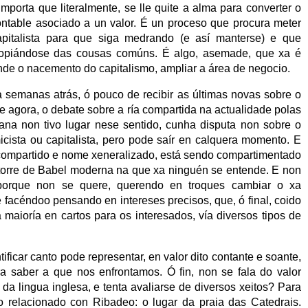
mporta que literalmente, se lle quite a alma para converter o
ntable asociado a un valor. É un proceso que procura meter
pitalista para que siga medrando (e así manterse) e que
ropiándose das cousas comúns. É algo, asemade, que xa é
ende o nacemento do capitalismo, ampliar a área de negocio.
 semanas atrás, ó pouco de recibir as últimas novas sobre o
e agora, o debate sobre a ría compartida na actualidade polas
iana non tivo lugar nese sentido, cunha disputa non sobre o
ista ou capitalista, pero pode saír en calquera momento. E
 compartido e nome xeneralizado, está sendo compartimentado
torre de Babel moderna na que xa ninguén se entende. E non
orque non se quere, querendo en troques cambiar o xa
e facéndoo pensando en intereses precisos, que, ó final, coido
 maioría en cartos para os interesados, vía diversos tipos de
ificar canto pode representar, en valor dito contante e soante,
a saber a que nos enfrontamos. Ó fin, non se fala do valor
da lingua inglesa, e tenta avaliarse de diversos xeitos? Para
o relacionado con Ribadeo: o lugar da praia das Catedrais.