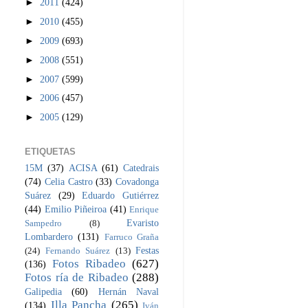
►
2011
(424)
►
2010
(455)
►
2009
(693)
►
2008
(551)
►
2007
(599)
►
2006
(457)
►
2005
(129)
ETIQUETAS
15M
(37)
ACISA
(61)
Catedrais
(74)
Celia Castro
(33)
Covadonga
Suárez
(29)
Eduardo Gutiérrez
(44)
Emilio Piñeiroa
(41)
Enrique
Evaristo
Sampedro
(8)
Lombardero
(131)
Farruco Graña
Festas
(24)
Fernando Suárez
(13)
Fotos Ribadeo
(627)
(136)
Fotos ría de Ribadeo
(288)
Galipedia
(60)
Hernán Naval
Illa Pancha
(265)
(134)
Iván