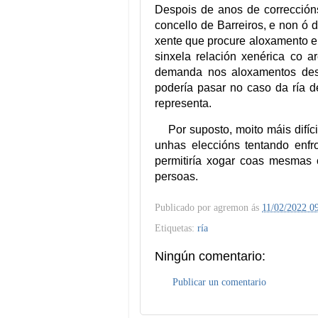
Despois de anos de corrección
concello de Barreiros, e non ó 
xente que procure aloxamento e
sinxela relación xenérica co 
demanda nos aloxamentos dese
podería pasar no caso da ría 
representa.
Por suposto, moito máis difí
unhas eleccións tentando enfr
permitiría xogar coas mesmas
persoas.
Publicado por
agremon
ás
11/02/2022 0
Etiquetas:
ría
Ningún comentario:
Publicar un comentario