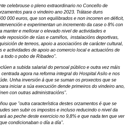
onte celebrouse o pleno extraordinario no Concello de
zamentos para o vindeiro ano 2023. Trátase duns
0 000 euros, que son equilibrados e non incorren en déficit,
 intervención e experimentan un incremento da case o 8% con
ra manter e mellorar o elevado nivel de actividades e
nde reposición de rúas e camiños, instalacións deportivas,
uisición de terreos, apoio a asociacións de carácter cultural,
s e actividades de apoio ao comercio local e actuacións de
n a todo o pobo de Ribadeo".
clúen a subida salarial do persoal público e outra vez máis
, centrada agora na reforma integral do Hospital Asilo e nos
aúde. Unha inversión á que se suman os proxectos que se
para iniciar a súa execución dende primeiros do vindeiro ano,
nen con outras administracións".
ñou que "outra característica destes orzamentos é que se
des sen subir os impostos e incluso reducindo o nivel da
ará ao peche deste exercicio no 9,8% e que nada ten que ver
que condicionaban o día a día".