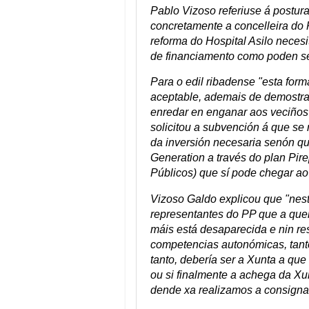
Pablo Vizoso referiuse á postur
concretamente a concelleira do P
reforma do Hospital Asilo neces
de financiamento como poden se
Para o edil ribadense "esta for
aceptable, ademais de demostrar
enredar en enganar aos veciños 
solicitou a subvención á que se r
da inversión necesaria senón qu
Generation a través do plan Pire
Públicos) que sí pode chegar ao
Vizoso Galdo explicou que "nes
representantes do PP que a que
máis está desaparecida e nin re
competencias autonómicas, tanto 
tanto, debería ser a Xunta a que 
ou si finalmente a achega da Xu
dende xa realizamos a consigna