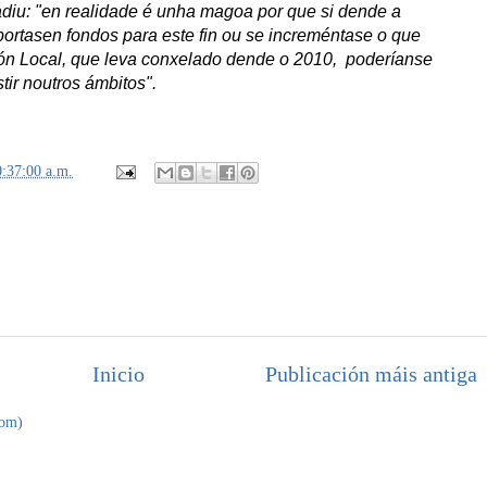
diu: "en realidade é unha magoa por que si dende a
ortasen fondos para este fin ou se increméntase o que
n Local, que leva conxelado dende o 2010, poderíanse
tir noutros ámbitos".
0:37:00 a.m.
Inicio
Publicación máis antiga
tom)