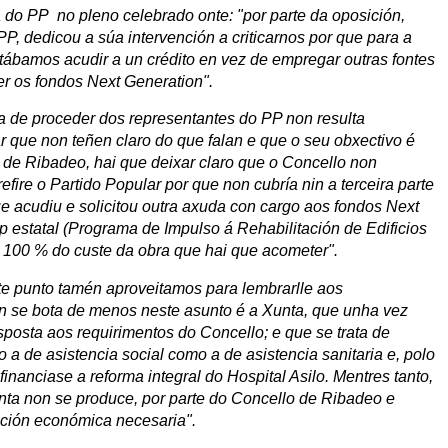
a do PP no pleno celebrado onte: "por parte da oposición,
P, dedicou a súa intervención a criticarnos por que para a
itábamos acudir a un crédito en vez de empregar outras fontes
r os fondos Next Generation".
ma de proceder dos representantes do PP non resulta
 que non teñen claro do que falan e que o seu obxectivo é
de Ribadeo, hai que deixar claro que o Concello non
efire o Partido Popular por que non cubría nin a terceira parte
e acudiu e solicitou outra axuda con cargo aos fondos Next
p estatal (Programa de Impulso á Rehabilitación de Edificios
 100 % do custe da obra que hai que acometer".
te punto tamén aproveitamos para lembrarlle aos
n se bota de menos neste asunto é a Xunta, que unha vez
sposta aos requirimentos do Concello; e que se trata de
a de asistencia social como a de asistencia sanitaria e, polo
financiase a reforma integral do Hospital Asilo. Mentres tanto,
nta non se produce, por parte do Concello de Ribadeo e
ción económica necesaria".