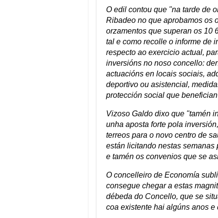
O edil contou que "na tarde de 
Ribadeo no que aprobamos os or
orzamentos que superan os 10 60
tal e como recolle o informe de
respecto ao exercicio actual, pa
inversións no noso concello: de
actuacións en locais sociais, adq
deportivo ou asistencial, medida
protección social que beneficia
Vizoso Galdo dixo que "tamén in
unha aposta forte pola inversión
terreos para o novo centro de s
están licitando nestas semanas 
e tamén os convenios que se asi
O concelleiro de Economía subli
consegue chegar a estas magnitu
débeda do Concello, que se situ
coa existente hai algúns anos e 