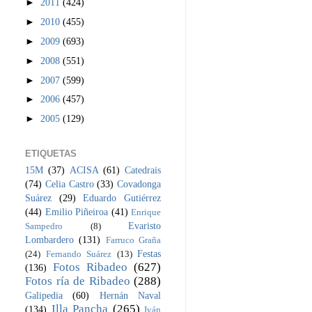
►
2011
(424)
►
2010
(455)
►
2009
(693)
►
2008
(551)
►
2007
(599)
►
2006
(457)
►
2005
(129)
ETIQUETAS
15M
(37)
ACISA
(61)
Catedrais
(74)
Celia Castro
(33)
Covadonga
Suárez
(29)
Eduardo Gutiérrez
(44)
Emilio Piñeiroa
(41)
Enrique
Evaristo
Sampedro
(8)
Lombardero
(131)
Farruco Graña
Festas
(24)
Fernando Suárez
(13)
Fotos Ribadeo
(627)
(136)
Fotos ría de Ribadeo
(288)
Galipedia
(60)
Hernán Naval
Illa Pancha
(265)
(134)
Iván