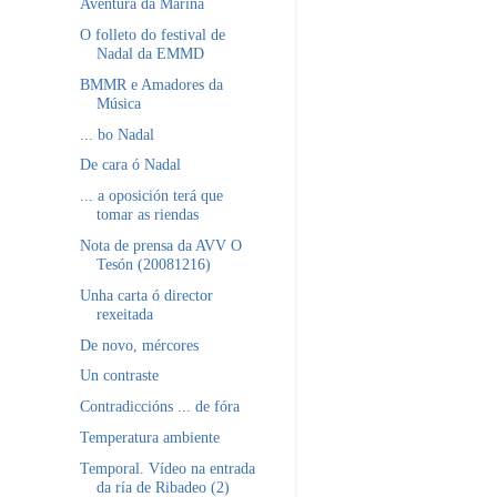
Aventura da Mariña
O folleto do festival de
Nadal da EMMD
BMMR e Amadores da
Música
... bo Nadal
De cara ó Nadal
... a oposición terá que
tomar as riendas
Nota de prensa da AVV O
Tesón (20081216)
Unha carta ó director
rexeitada
De novo, mércores
Un contraste
Contradiccións ... de fóra
Temperatura ambiente
Temporal. Vídeo na entrada
da ría de Ribadeo (2)