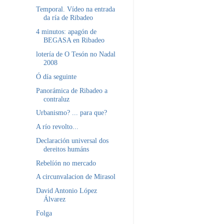
Temporal. Vídeo na entrada
da ría de Ribadeo
4 minutos: apagón de
BEGASA en Ribadeo
lotería de O Tesón no Nadal
2008
Ó día seguinte
Panorámica de Ribadeo a
contraluz
Urbanismo? ... para que?
A río revolto...
Declaración universal dos
dereitos humáns
Rebelíón no mercado
A circunvalacion de Mirasol
David Antonio López
Álvarez
Folga