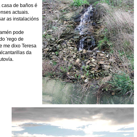
a casa de baños é
nses actuais.
ar as instalacións
 tamén pode
 do 'rego de
ue me dixo Teresa
lcantarillas da
utovía.