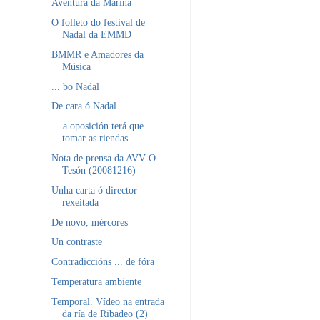
Aventura da Mariña
O folleto do festival de
Nadal da EMMD
BMMR e Amadores da
Música
... bo Nadal
De cara ó Nadal
... a oposición terá que
tomar as riendas
Nota de prensa da AVV O
Tesón (20081216)
Unha carta ó director
rexeitada
De novo, mércores
Un contraste
Contradiccións ... de fóra
Temperatura ambiente
Temporal. Vídeo na entrada
da ría de Ribadeo (2)