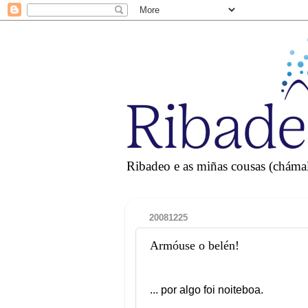
Ribadeo e as miñas cousas (chámall
20081225
Armóuse o belén!
... por algo foi noiteboa.