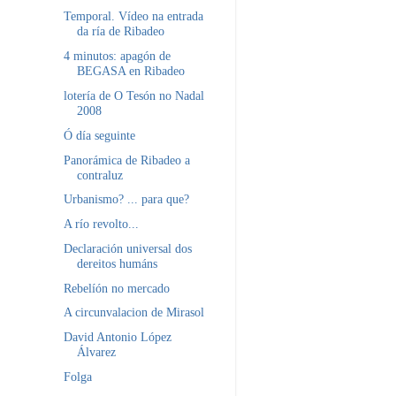
Temporal. Vídeo na entrada
da ría de Ribadeo
4 minutos: apagón de
BEGASA en Ribadeo
lotería de O Tesón no Nadal
2008
Ó día seguinte
Panorámica de Ribadeo a
contraluz
Urbanismo? ... para que?
A río revolto...
Declaración universal dos
dereitos humáns
Rebelíón no mercado
A circunvalacion de Mirasol
David Antonio López
Álvarez
Folga