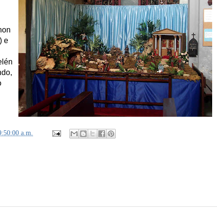
non
) e
elén
ndo,
o
9:50:00 a.m.