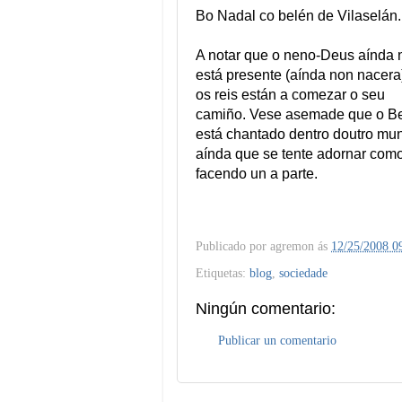
Bo Nadal co belén de Vilaselán.
A notar que o neno-Deus aínda 
está presente (aínda non nacera
os reis están a comezar o seu
camiño. Vese asemade que o B
está chantado dentro doutro mu
aínda que se tente adornar com
facendo un a parte.
Publicado por
agremon
ás
12/25/2008 0
Etiquetas:
blog
,
sociedade
Ningún comentario:
Publicar un comentario