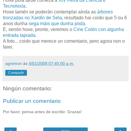
Hoxe pola tarde comeza a
XIV Feira da Ciencia e
Tecnoloxía
.
Hoxe tamén se poderán contemplar aínda as
árbores
tronzadas no Xardín de Sela
, resultado hai coido que 5 ou 6
anos dunha
sega máis que dunha poda
.
E, senón hoxe, pronto, veremos o
Cine Colón con algunha
entrada tapiada
.
A foto... coido que merece un comentario, pero agora non o
farei.
agremon
ás
4/01/2008 07:45:00 a.m.
Compartir
Ningún comentario:
Publicar un comentario
Por favor, pensa antes de escribir. Grazas!
‹
›