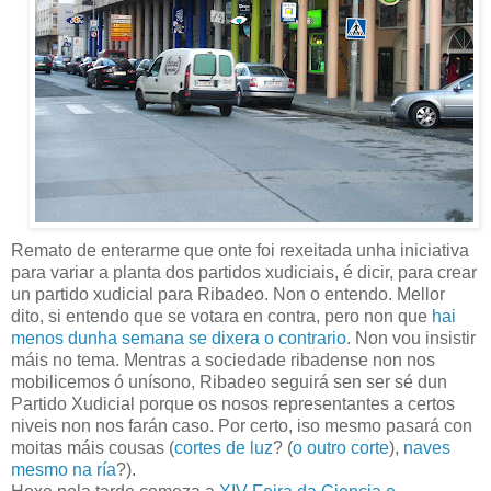
Remato de enterarme que onte foi rexeitada unha iniciativa
para variar a planta dos partidos xudiciais, é dicir, para crear
un partido xudicial para Ribadeo. Non o entendo. Mellor
dito, si entendo que se votara en contra, pero non que
hai
menos dunha semana se dixera o contrario
. Non vou insistir
máis no tema. Mentras a sociedade ribadense non nos
mobilicemos ó unísono, Ribadeo seguirá sen ser sé dun
Partido Xudicial porque os nosos representantes a certos
niveis non nos farán caso. Por certo, iso mesmo pasará con
moitas máis cousas (
cortes de luz
? (
o outro corte
),
naves
mesmo na ría
?).