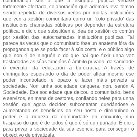
colaboración sen a que a estrutura pública veríase
fortemente afectada, colaboración que ademais leva tempo
sendo repelida de diversos xeitos por moitas institucións
que ven a xestión comunitaria como un 'coto privado' das
institucións chamadas públicas por depender da estrutura
política, é dicir, que substitúen a idea de xestión co común
por xestión das autochamadas institucións públicas. Tal
parece ás veces que o comunitario fose un anatema fóra da
propaganda que se poda facer á súa costa, e o público algo
que non é de ninguén e do que hai que fuxir unha vez
trasladadas as súas funcións ó ámbito privado, da sanidade
ó exército, da educación á burocracia. A través de
chiringuitos esperando o día de poder allear mesmo ese
poder incontrolado e opaco e facer máis privada a
sociedade. Non unha sociedade calquera, non, senón A
Sociedade. Esa sociedade que deixou o comunitario, bens
e servizos, en mans de xestores, confiando neles para unha
xestión que agora deciden subcontratar, quedándose e
aumentando os beneficios do seu posto e diminuíndo o
poder e a riqueza da comunidade en conxunto, nun
traspaso do que é de todos ó que é só dun puñado. É dicir,
para privar a sociedade da súa esencia para conseguir o
obxectivo de privatizala.