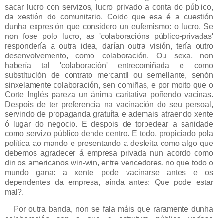
sacar lucro con servizos, lucro privado a conta do público,
da xestión do comunitario. Coido que esa é a cuestión
dunha expresión que considero un eufemismo: o lucro. Se
non fose polo lucro, as 'colaboracións público-privadas'
respondería a outra idea, darían outra visión, tería outro
desenvolvemento, como colaboración. Ou sexa, non
habería tal 'colaboración' entrecomiñada e como
substitución de contrato mercantil ou semellante, senón
sinxelamente colaboración, sen comiñas, e por moito que o
Corte Inglés pareza un ánima caritativa poñendo vacinas.
Despois de ter preferencia na vacinación do seu persoal,
servindo de propaganda gratuíta e ademais atraendo xente
ó lugar do negocio. E despois de torpedear a sanidade
como servizo público dende dentro. E todo, propiciado pola
política ao mando e presentando a desfeita como algo que
debemos agradecer á empresa privada nun acordo como
din os americanos win-win, entre vencedores, no que todo o
mundo gana: a xente pode vacinarse antes e os
dependentes da empresa, aínda antes: Que pode estar
mal?.
Por outra banda, non se fala máis que raramente dunha