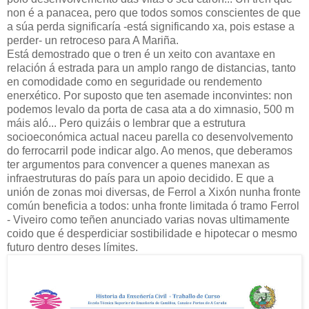
non é a panacea, pero que todos somos conscientes de que
a súa perda significaría -está significando xa, pois estase a
perder- un retroceso para A Mariña.
Está demostrado que o tren é un xeito con avantaxe en
relación á estrada para un amplo rango de distancias, tanto
en comodidade como en seguridade ou rendemento
enerxético. Por suposto que ten asemade inconvintes: non
podemos levalo da porta de casa ata a do ximnasio, 500 m
máis aló... Pero quizáis o lembrar que a estrutura
socioeconómica actual naceu parella co desenvolvemento
do ferrocarril pode indicar algo. Ao menos, que deberamos
ter argumentos para convencer a quenes manexan as
infraestruturas do país para un apoio decidido. E que a
unión de zonas moi diversas, de Ferrol a Xixón nunha fronte
común beneficia a todos: unha fronte limitada ó tramo Ferrol
- Viveiro como teñen anunciado varias novas ultimamente
coido que é desperdiciar sostibilidade e hipotecar o mesmo
futuro dentro deses límites.