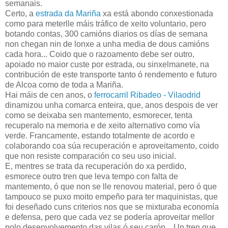
semanais.
Certo, a
estrada da Mariña
xa está abondo conxestionada
como para meterlle máis tráfico de xeito voluntario, pero
botando contas, 300 camións diarios os días de semana
non chegan nin de lonxe a unha media de dous camións
cada hora... Coido que o razoamento debe ser outro,
apoiado no maior custe por estrada, ou sinxelmanete, na
contribución de este transporte tanto ó rendemento e futuro
de Alcoa como de toda a Mariña.
Hai máis de cen anos, o
ferrocarril Ribadeo - Vilaodrid
dinamizou unha comarca enteira, que, anos despois de ver
como se deixaba sen mantemento, esmorecer, tenta
recuperalo na memoria e de xeito alternativo como vía
verde. Francamente, estando totalmente de acordo e
colaborando coa súa recuperación e aproveitamento, coido
que non resiste comparación co seu uso inicial.
E, mentres se trata da recuperación do xa perdido,
esmorece outro tren que leva tempo con falta de
mantemento, ó que non se lle renovou material, pero ó que
tampouco se puxo moito empeño para ter maquinistas, que
foi deseñado cuns criterios nos que se mixturaba economía
e defensa, pero que cada vez se podería aproveitar mellor
polo desenvolvemento das vilas ó seu carón... Un tren que