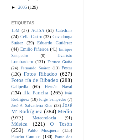
►
2005
(129)
ETIQUETAS
15M
(37)
ACISA
(61)
Catedrais
(74)
Celia Castro
(33)
Covadonga
Suárez
(29)
Eduardo Gutiérrez
(44)
Emilio Piñeiroa
(41)
Enrique
Evaristo
Sampedro
(8)
Lombardero
(131)
Farruco Graña
Festas
(24)
Fernando Suárez
(13)
Fotos Ribadeo
(627)
(136)
Fotos ría de Ribadeo
(288)
Galipedia
(60)
Hernán Naval
Illa Pancha
(265)
(134)
Iván
Rodríguez
(18)
Jorge Sampedro
(7)
José
José A. Salvatierra Rico
(23)
Mª Rodríguez
(384)
Medio
(977)
Meteoroloxía
(91)
Música
(221)
O Tesón
(252)
Pablo Mosquera
(135)
Pancho Campos
(130)
Ponte dos