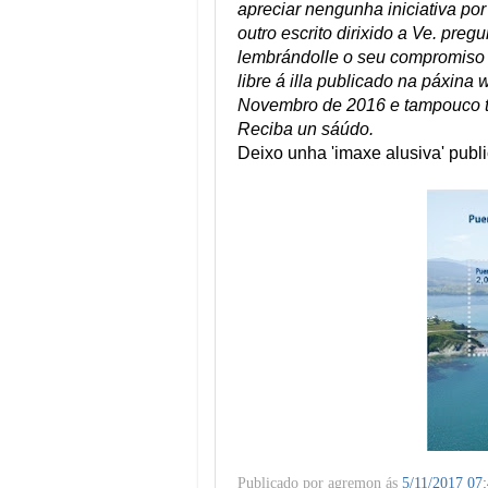
apreciar nengunha iniciativa por
outro escrito dirixido a Ve. preg
lembrándolle o seu compromiso d
libre á illa publicado na páxin
Novembro de 2016 e tampouco te
Reciba un sáúdo.
Deixo unha 'imaxe alusiva' publi
Publicado por
agremon
ás
5/11/2017 07: