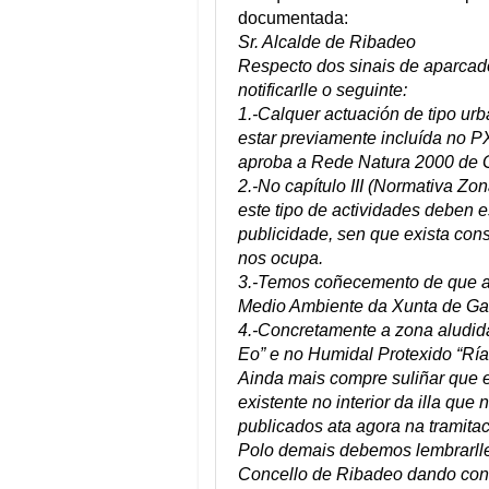
documentada:
Sr. Alcalde de Ribadeo
Respecto dos sinais de aparcad
notificarlle o seguinte:
1.-Calquer actuación de tipo ur
estar previamente incluída no P
aproba a Rede Natura 2000 de G
2.-No capítulo III (Normativa Z
este tipo de actividades deben e
publicidade, sen que exista con
nos ocupa.
3.-Temos coñecemento de que ac
Medio Ambiente da Xunta de Gali
4.-Concretamente a zona aludid
Eo” e no Humidal Protexido “Rí
Ainda mais compre suliñar que 
existente no interior da illa q
publicados ata agora na tramita
Polo demais debemos lembrarlle 
Concello de Ribadeo dando conta