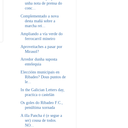
unha nota de prensa do
conc...
Complementado a nova
desta mañá sobre a
marcha rei...
Ampliando a vía verde do
ferrocarril mineiro
Aproveitaches a pasar por
Mirasol?
Arredor dunha suposta
entelequia
Eleccións municipais en
Ribadeo? Dous puntos de
le...
In the Galician Letters day,
practica o castelán
Os goles do Ribadeo F.C.,
penúltima xornada
A illa Pancha é (e segue a
ser) cousa de todos.
NO...