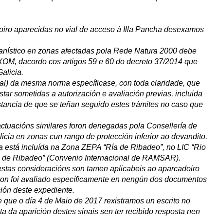
oiro aparecidas no vial de acceso á Illa Pancha desexamos
banístico en zonas afectadas pola Rede Natura 2000 debe
XOM, dacordo cos artigos 59 e 60 do decreto 37/2014 que
alicia.
onal) da mesma norma específicase, con toda claridade, que
star sometidas a autorización e avaliación previas, incluida
stancia de que se teñan seguido estes trámites no caso que
tuacións similares foron denegadas pola Consellería de
cia en zonas cun rango de protección inferior ao devandito.
a está incluída na Zona ZEPA “Ría de Ribadeo”, no LIC “Rio
a de Ribadeo” (Convenio Internacional de RAMSAR).
estas consideracións son tamen aplicabeis ao aparcadoiro
ue non foi avaliado específicamente en nengún dos documentos
ción deste expediente.
que o día 4 de Maio de 2017 rexistramos un escrito no
 da aparición destes sinais sen ter recibido resposta nen