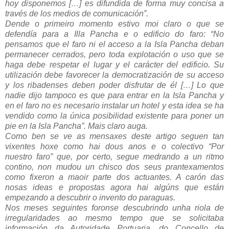
hoy disponemos […] es difundida de forma muy concisa a
través de los medios de comunicación”.
Dende o primeiro momento estivo moi claro o que se
defendía para a Illa Pancha e o edificio do faro: “No
pensamos que el faro ni el acceso a la Isla Pancha deban
permanecer cerrados, pero toda explotación o uso que se
haga debe respetar el lugar y el carácter del edificio. Su
utilización debe favorecer la democratización de su acceso
y los ribadenses deben poder disfrutar de él […] Lo que
nadie dijo tampoco es que para entrar en la Isla Pancha y
en el faro no es necesario instalar un hotel y esta idea se ha
vendido como la única posibilidad existente para poner un
pie en la Isla Pancha”. Mais claro auga.
Como ben se ve as mensaxes deste artigo seguen tan
vixentes hoxe como hai dous anos e o colectivo “Por
nuestro faro” que, por certo, segue medrando a un ritmo
contino, non mudou un chisco dos seus prantexamentos
como fixeron a maoir parte dos actuantes. A carón das
nosas ideas e propostas agora hai algúns que están
empezando a descubrir o invento do paraguas.
Nos meses seguintes foronse descubrindo unha riola de
irregularidades ao mesmo tempo que se solicitaba
información da Autoridade Portuaria, do Concello de