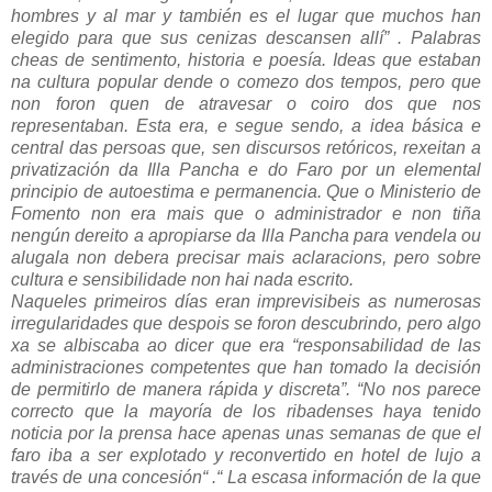
hombres y al mar y también es el lugar que muchos han
elegido para que sus cenizas descansen allí” . Palabras
cheas de sentimento, historia e poesía. Ideas que estaban
na cultura popular dende o comezo dos tempos, pero que
non foron quen de atravesar o coiro dos que nos
representaban. Esta era, e segue sendo, a idea básica e
central das persoas que, sen discursos retóricos, rexeitan a
privatización da Illa Pancha e do Faro por un elemental
principio de autoestima e permanencia. Que o Ministerio de
Fomento non era mais que o administrador e non tiña
nengún dereito a apropiarse da Illa Pancha para vendela ou
alugala non debera precisar mais aclaracions, pero sobre
cultura e sensibilidade non hai nada escrito.
Naqueles primeiros días eran imprevisibeis as numerosas
irregularidades que despois se foron descubrindo, pero algo
xa se albiscaba ao dicer que era “responsabilidad de las
administraciones competentes que han tomado la decisión
de permitirlo de manera rápida y discreta”. “No nos parece
correcto que la mayoría de los ribadenses haya tenido
noticia por la prensa hace apenas unas semanas de que el
faro iba a ser explotado y reconvertido en hotel de lujo a
través de una concesión“ .“ La escasa información de la que