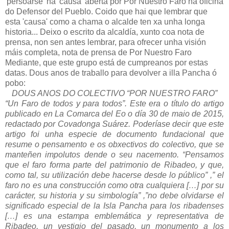
'persoarse' na 'causa' aberta por Por Nuestro Faro na oficina
do Defensor del Pueblo. Coido que hai que lembrar que
esta 'causa' como a chama o alcalde ten xa unha longa
historia... Deixo o escrito da alcaldía, xunto coa nota de
prensa, non sen antes lembrar, para ofrecer unha visión
máis completa, nota de prensa de Por Nuestro Faro
Mediante, que este grupo está de cumpreanos por estas
datas. Dous anos de traballo para devolver a illa Pancha ó
pobo:
DOUS ANOS DO COLECTIVO “POR NUESTRO FARO”
“Un Faro de todos y para todos”. Este era o título do artigo
publicado en La Comarca del Eo o día 30 de maio de 2015,
redactado por Covadonga Suárez. Poderíase decir que este
artigo foi unha especie de documento fundacional que
resume o pensamento e os obxectivos do colectivo, que se
manteñen impolutos dende o seu nacemento. “Pensamos
que el faro forma parte del patrimonio de Ribadeo, y que,
como tal, su utilización debe hacerse desde lo público” ,” el
faro no es una construcción como otra cualquiera […] por su
carácter, su historia y su simbología” ,”no debe olvidarse el
significado especial de la Isla Pancha para los ribadenses
[…] es una estampa emblemática y representativa de
Ribadeo, un vestigio del pasado, un monumento a los