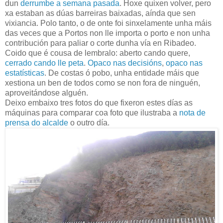
dun
derrumbe a semana pasada
. Hoxe quixen volver, pero
xa estaban as dúas barreiras baixadas, aínda que sen
vixiancia. Polo tanto, o de onte foi sinxelamente unha máis
das veces que a Portos non lle importa o porto e non unha
contribución para paliar o corte dunha vía en Ribadeo.
Coido que é cousa de lembralo: aberto cando quere,
cerrado cando lle peta
.
Opaco nas decisións
,
opaco nas
estatísticas
. De costas ó pobo, unha entidade máis que
xestiona un ben de todos como se non fora de ninguén,
aproveitándose alguén.
Deixo embaixo tres fotos do que fixeron estes días as
máquinas para comparar coa foto que ilustraba a
nota de
prensa do alcalde
o outro día.