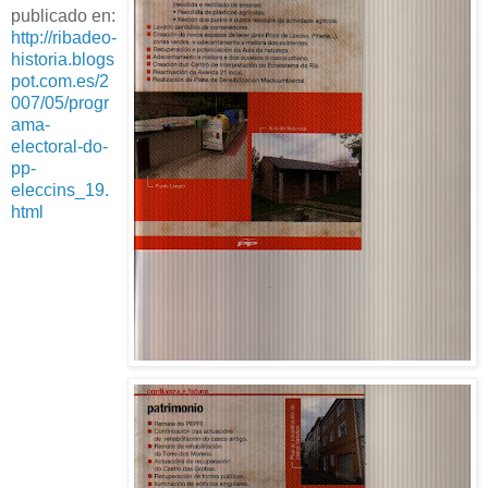
publicado en:
http://ribadeo-
historia.blogs
pot.com.es/2
007/05/progr
ama-
electoral-do-
pp-
eleccins_19.
html