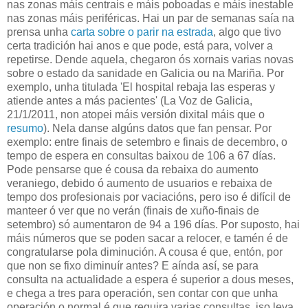
nas zonas máis centrais e máis poboadas e máis inestable
nas zonas máis periféricas. Hai un par de semanas saía na
prensa unha
carta sobre o parir na estrada
, algo que tivo
certa tradición hai anos e que pode, está para, volver a
repetirse. Dende aquela, chegaron ós xornais varias novas
sobre o estado da sanidade en Galicia ou na Mariña. Por
exemplo, unha titulada 'El hospital rebaja las esperas y
atiende antes a más pacientes' (La Voz de Galicia,
21/1/2011, non atopei máis versión dixital máis que o
resumo
). Nela danse algúns datos que fan pensar. Por
exemplo: entre finais de setembro e finais de decembro, o
tempo de espera en consultas baixou de 106 a 67 días.
Pode pensarse que é cousa da rebaixa do aumento
veraniego, debido ó aumento de usuarios e rebaixa de
tempo dos profesionais por vaciacións, pero iso é difícil de
manteer ó ver que no verán (finais de xuño-finais de
setembro) só aumentaron de 94 a 196 días. Por suposto, hai
máis números que se poden sacar a relocer, e tamén é de
congratularse pola diminución. A cousa é que, entón, por
que non se fixo diminuír antes? E aínda así, se para
consulta na actualidade a espera é superior a dous meses,
e chega a tres para operación, sen contar con que unha
operación o normal é que requira varias consultas, iso leva