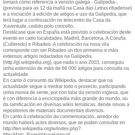
tomará como referencia a versión galega - Galipedia-,
(prevista para as 12 da mañá na Casa das Letras ribadense)
e a iniciación á edición de artigos e uso da Galipedia, que
terá lugar a continuación no telecentro da Casa da
Xuventude, cedido polo concello..
Destácase que en España está previsto a celebración deste
evento en catro localidades, Madrid, Barcelona, A Coruña
(Culleredo) e Ribadeo. A celebración na nosa vila
corresponde con ser Ribadeo un dos primeiros e máis
extensos artigos redactados na Galipedia
(http://gl.wikipedia.org), que nada o ano 2003, conseguiu
unha extensión de máis de 66 000 artigos para consulta na
actualidade.
En canto ó conxunto da Wikipedia, destacar que na
actualidade segue a medrar todo o proxecto, participando
unha morea de xente, por non falar da versión inglesa, que
é con diferencia a enciclopedia máis grande do mundo, ou
da ramificación en diversas wikis temáticas, dende novas a
repositorios de materiais documentais diversos.
En canto á celebración da conmemoración, arredor do
mundo haberá actos diversos, que se poden consultar en
http://ten.wikipedia.org/w/index.php?
title=Main_Page/gl&uselang=gl.