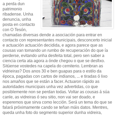
a perda dun
patrimonio
ribadense. Unha
denuncia, unha
posta en contacto
con O Tesón,
chamadas diversas dende a asociación para entrar en
contacto con representantes municipais, desconcerto inicial
e actuación actuación decidida, e agora parece que as
cousas van tomando un rumbo de recuperación do que ía
perderse, evitando unha desfeita total, pero sen saber a
ciencia certa ata agora a ónde chegou o que se desfixo.
Sitúense vostedes na capela do cemiterio. Lembran as
vidrieiras? Dos anos 30 e ben guapas para o estilo da
época, pagadas con cartos de indianos, ... e tiradas ó lixo
nos amaños que se están a facer. Actuaron rápido as
autoridades municipais unha vez advertidas, co que
posiblemente non se perdan todas. Voltar as cousas á súa
canle, as vidreiras ó seu sitio, non vai ser doado, e
esperemos que sirva como lección. Será un tema do que se
falará próximamente cando se teñan máis datos. Mentres,
queda unha foto do segmento superior dunha vidreira,