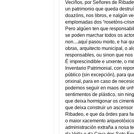
Veciños, por Señores de Ribadeo
un patrimonio que queda destru
doazóns, nos libros, e nalgún ves
emplomadas dos “rosetóns-crismón
Pero algúen ten que responsabil
se poden marchar todos os actor
non....aquí pasou moito, e hai q
obras, arquitecto municipal, o a
responsables, ou sinon que nos
É imprescindible e urxente, o m
Inventario Patrimonial, con repo
público (sin excepción), para q
orixinal, para en caso de necesid
podemos seguir en maos de unha 
sentimentos de plástico, sin nin
que deixa hormigonar os cimento
que deixa construir un ascensor
Ribadeo, e que da órdes para fa
o maior xacemento arqueolóxico 
administración extraña a nosa t
da Vella e da Cova dos Sete Enc