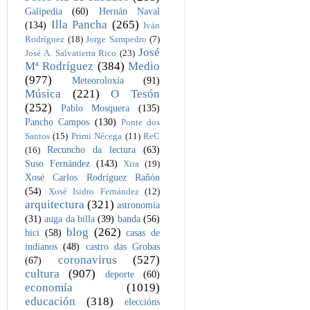
Galipedia
(60)
Hernán Naval
Illa Pancha
(265)
(134)
Iván
Rodríguez
(18)
Jorge Sampedro
(7)
José
José A. Salvatierra Rico
(23)
Mª Rodríguez
(384)
Medio
(977)
Meteoroloxía
(91)
Música
(221)
O Tesón
(252)
Pablo Mosquera
(135)
Pancho Campos
(130)
Ponte dos
Santos
(15)
Primi Nécega
(11)
ReC
Recuncho da lectura
(63)
(16)
Suso Fernández
(143)
Xira
(19)
Xosé Carlos Rodríguez Rañón
(54)
Xosé Isidro Fernández
(12)
arquitectura
(321)
astronomía
(31)
auga da billa
(39)
banda
(56)
blog
(262)
bici
(58)
casas de
indianos
(48)
castro das Grobas
coronavirus
(527)
(67)
cultura
(907)
deporte
(60)
economía
(1019)
educación
(318)
eleccións