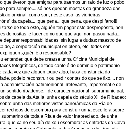
 que tiveron que emigrar para traernos un raio de luz o pobo,
ído para sempre.... só nos quedan mostras da grandeza das
tixio orixinal, como son, neste caso, as vidrieiras
s” da capela... ¡que pena... que pena, que despilfarro!!!
izarse de todo esto, alguén ten pagar este despropósito, non
es de rositas, e facer como que que aquí non pasou nada...
ue depurar responsabilidades, sin lugar a dudas: maestro de
lcalde, a corporación municipal en pleno, etc. todos son
 expliquen ¿quén é o responsable?
eu entender, que debe crearse unha Oficina Municipal de
rtaxes fotográficos, de todo canto é de dominio e patrimonio
ue cada vez que alguen toque algo, haxa constancia do
ade, podelo reconstruir ou pedir contas do que se fixo.... non
administración patrimonional irrelevante, impersonal e de
gun sentido ribadense... de caracter nacional, supramunicipal,
s da capela da Atalia, unha capela do século XII de Ribadeo;
 sobre unha das mellores vistas panorámicas da Ría de
cer recheos de escombro para construir unha escollera sobre
submarino de toda a Ría e de valor inapreciado, de unha
erra, que xa no seu día deixou escombrar as entradas da Cova
antos, a praia de Cabanela, a das Arenas e a de Lino, etc.