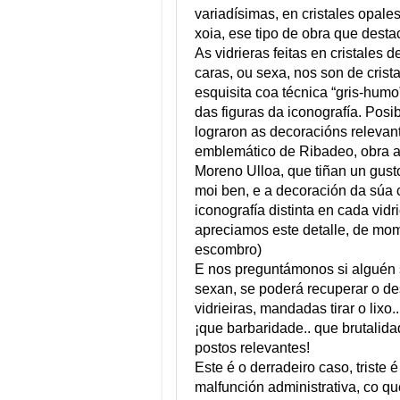
variadísimas, en cristales opal
xoia, ese tipo de obra que dest
As vidrieras feitas en cristales
caras, ou sexa, nos son de crist
esquisita coa técnica “gris-humo”
das figuras da iconografía. Po
lograron as decoracións relevant
emblemático de Ribadeo, obra a
Moreno Ulloa, que tiñan un gust
moi ben, e a decoración da súa 
iconografía distinta en cada vid
apreciamos este detalle, de mom
escombro)
E nos preguntámonos si alguén 
sexan, se poderá recuperar o des
vidrieiras, mandadas tirar o lixo..
¡que barbaridade.. que brutalid
postos relevantes!
Este é o derradeiro caso, triste 
malfunción administrativa, co q