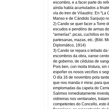
escombro, e a facer parte do rel
aínda había acumulados a finales
vía do tren de Vilaudriz. En “La
Manso e de Cándido Sanjurjo nos
2) Cando se quer facer a Torre d
escudos e pendóns de armas do
“armerías”: picas, cuchillos en 
partesanas, mazas, etc. (Bibl. M
Diplomático, 1914)
3) Cando se repara o tellado da
escombros da obra, vanse centos
de goberno, de cédulas de sangr
Pois ben, con moita tristura, s
espoñer os nosos veciños o seg
O día 16 de novembro pola tarde
que nos manda ir mirar, para qu
emplomadas da capela do Cement
Salimos inmediatamente investi
vidrieiras nos ventanales, tra
competentes do Concello, esto é