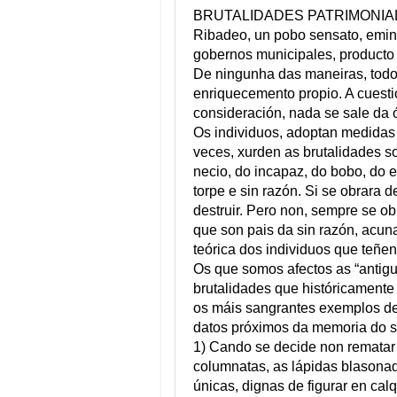
BRUTALIDADES PATRIMONIA
Ribadeo, un pobo sensato, emine
gobernos municipales, producto 
De ningunha das maneiras, todo 
enriquecemento propio. A cuesti
consideración, nada se sale da ó
Os individuos, adoptan medidas 
veces, xurden as brutalidades so
necio, do incapaz, do bobo, do e
torpe e sin razón. Si se obrara d
destruir. Pero non, sempre se ob
que son pais da sin razón, acuna
teórica dos individuos que teñen
Os que somos afectos as “antigu
brutalidades que históricamente
os máis sangrantes exemplos des
datos próximos da memoria do s
1) Cando se decide non rematar a
columnatas, as lápidas blasonad
únicas, dignas de figurar en cal