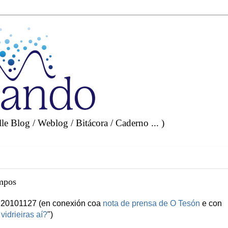
e Blog / Weblog / Bitácora / Caderno ... )
ampos
o 20101127 (en conexión coa
nota de prensa de O Tesón
e con
vidrieiras aí?
")