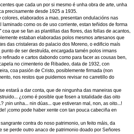
escentes que cada un por si mesmo é unha obra de arte, unha
aca precisamente desde 1925 a 1935.
 de colores, elaborados a mao, presentan ondulacións nas
al laminado como os de uso corriente, estan teñidos de forma
 coa que se fan as plantillas das flores, das follas de acantos,
siblemente estaban elaboradas polos mesmos artesanos que
es das cristaleras do palacio dos Moreno, o edificio maís
 punto de ser destruída, encargada tamén polos irmans
o refinado e cartos dabondo como para facer as cousas ben,
capela no cimenterio de Ribadeo, data de 1932, con
rieira, coa pasión de Cristo, posiblemente firmada (non
ento, nos restos que puidemos revisar no carretillo do
se estará a dar conta, que de ningunha das maneiras que
truido... ¿como é posible que fosen a totalidade das oito
.? ¡nin unha... nin dúas... que estiveran mal, non, as oito...!
ade! ¡como pode haber xente con tan pouca cabeciña en
é sangrante contra do noso patrimonio, un feito máis, da
ue se perde outro anaco de patrimonio doado por Señores