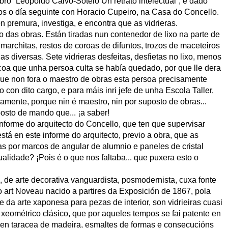
bro “Leopoldo Calvo-Sotelo Un retrato intelectual”, e dado
os o día seguinte con Horacio Cupeiro, na Casa do Concello.
n premura, investiga, e encontra que as vidrieras.
das obras. Están tiradas nun contenedor de lixo na parte de
 marchitas, restos de coroas de difuntos, trozos de maceteiros
as diversas. Sete vidrieras desfeitas, desfietas no lixo, menos
coa que unha persoa culta se había quedado, por que lle dera
que non fora o maestro de obras esta persoa precisamente
o con dito cargo, e para máis inri jefe de unha Escola Taller,
amente, porque nin é maestro, nin por suposto de obras...
posto de mando que... ¡a saber!
nforme do arquitecto do Concello, que ten que supervisar
tá en este informe do arquitecto, previo a obra, que as
das por marcos de angular de alumnio e paneles de cristal
alidade? ¡Pois é o que nos faltaba... que puxera esto o
, de arte decorativa vanguardista, posmodernista, cuxa fonte
o art Noveau nacido a partires da Exposición de 1867, pola
e da arte xaponesa para pezas de interior, son vidrieiras cuasi
eométrico clásico, que por aqueles tempos se fai patente en
 en taracea de madeira, esmaltes de formas e consecucións