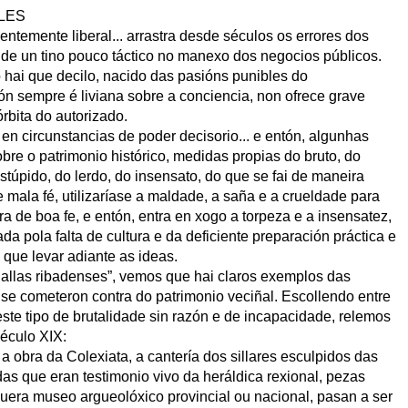
LES
ntemente liberal... arrastra desde séculos os errores dos
de un tino pouco táctico no manexo dos negocios públicos.
hai que decilo, nacido das pasións punibles do
ón sempre é liviana sobre a conciencia, non ofrece grave
rbita do autorizado.
en circunstancias de poder decisorio... e entón, algunhas
bre o patrimonio histórico, medidas propias do bruto, do
stúpido, do lerdo, do insensato, do que se fai de maneira
e mala fé, utilizaríase a maldade, a saña e a crueldade para
ra de boa fe, e entón, entra en xogo a torpeza e a insensatez,
da pola falta de cultura e da deficiente preparación práctica e
 que levar adiante as ideas.
allas ribadenses”, vemos que hai claros exemplos das
 se cometeron contra do patrimonio veciñal. Escollendo entre
te tipo de brutalidade sin razón e de incapacidade, relemos
éculo XIX:
 obra da Colexiata, a cantería dos sillares esculpidos das
as que eran testimonio vivo da heráldica rexional, pezas
quera museo argueolóxico provincial ou nacional, pasan a ser