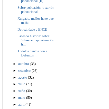
poboacional (II)
Sobre poboación: o xarrón
poboacional
Xulgado, mellor hoxe que
mañá
De realidade e ENCE
Facendo historia: sobre'
Vilaselán, aproximación
h...
Tódolos Santos non é
Defuntos ...
►
outubro
(33)
►
setembro
(26)
►
agosto
(32)
►
xullo
(31)
►
xuño
(30)
►
maio
(50)
►
abril
(41)