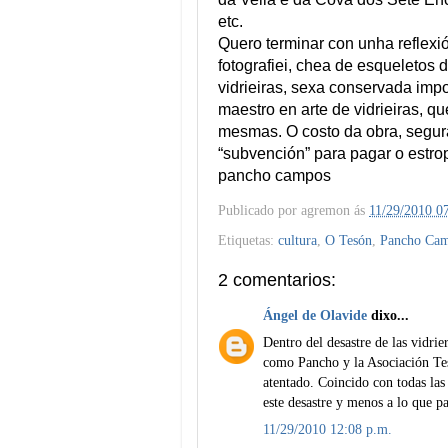
etc.
Quero terminar con unha reflexió
fotografiei, chea de esqueletos 
vidrieiras, sexa conservada impo
maestro en arte de vidrieiras, 
mesmas. O costo da obra, segur
“subvención” para pagar o estrop
pancho campos
Publicado por
agremon
ás
11/29/2010 0
Etiquetas:
cultura
,
O Tesón
,
Pancho Ca
2 comentarios:
Ángel de Olavide
dixo...
Dentro del desastre de las vidri
como Pancho y la Asociación Tes
atentado. Coincido con todas las
este desastre y menos a lo que pa
11/29/2010 12:08 p.m.