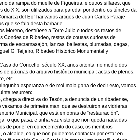
leno da rampa do muelle de Figueirua, e outros sillares, que
 do XIX, son utilizados para paredar por dentro os túneles da
 Comarca del Eo” hai varios artigos de Juan Carlos Paraje
 que se fala desta barbarie.
os Moreno, destrúese a Torre Julia e todos os restos de
s Condes de Ribadeo, restos de cousas curiosas de
forma de escramasajón, lanzas, ballestas, plumadas, dagas,
iguel G. Teijeiro, Ribadeo Histórico Monumental y
 Casa do Concello, século XX, anos oitenta, no medio dos
 de páxinas do arquivo histórico municipal: actas de plenos,
e, etc.
in ningunha esperanza e de moi mala gana de decir esto, vamos
uinte resumen:
, chega a directiva do Tesón, a denuncia de un ribadense,
e vexamos de primeira man, que se destruiron as vidrieras
erio Municipal, que está en obras de “restauración”.
gar o que pasa, e unha vez visto que non queda nada das
tamos de poñer en coñecemento do caso, os membros
, o alcalde, co que non puidemos contactar por estar en