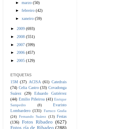
►
marzo
(50)
►
febreiro
(42)
►
xaneiro
(59)
►
2009
(693)
►
2008
(551)
►
2007
(599)
►
2006
(457)
►
2005
(129)
ETIQUETAS
15M
(37)
ACISA
(61)
Catedrais
(74)
Celia Castro
(33)
Covadonga
Suárez
(29)
Eduardo Gutiérrez
(44)
Emilio Piñeiroa
(41)
Enrique
Evaristo
Sampedro
(8)
Lombardero
(131)
Farruco Graña
Festas
(24)
Fernando Suárez
(13)
Fotos Ribadeo
(627)
(136)
Fotos ría de Ribadeo
(288)