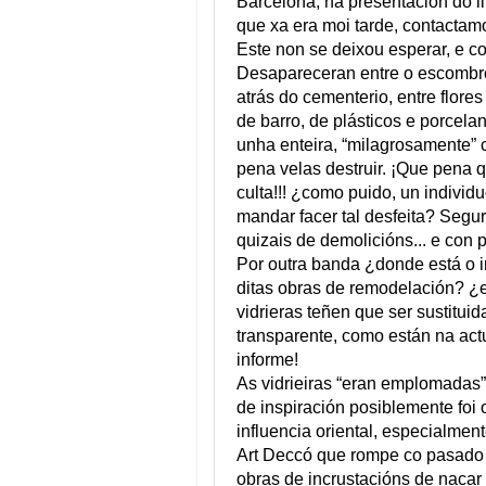
Barcelona, na presentación do li
que xa era moi tarde, contactam
Este non se deixou esperar, e co
Desapareceran entre o escombro 
atrás do cementerio, entre flores
de barro, de plásticos e porcelan
unha enteira, “milagrosamente” 
pena velas destruir. ¡Que pena 
culta!!! ¿como puido, un individu
mandar facer tal desfeita? Segur
quizais de demolicións... e con 
Por outra banda ¿donde está o i
ditas obras de remodelación? ¿es
vidrieras teñen que ser sustitui
transparente, como están na actu
informe!
As vidrieiras “eran emplomadas”
de inspiración posiblemente foi 
influencia oriental, especialment
Art Deccó que rompe co pasado x
obras de incrustacións de nacar