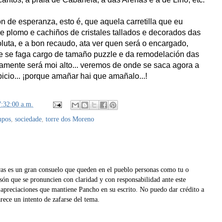
n de esperanza, esto é, que aquela carretilla que eu
de plomo e cachiños de cristales tallados e decorados das
luta, e a bon recaudo, ata ver quen será o encargado,
que se faga cargo de tamaño puzzle e da remodelación das
amente será moi alto... veremos de onde se saca agora a
icio... ¡porque amañar hai que amañalo...!
7:32:00 a.m.
mpos
,
sociedade
,
torre dos Moreno
eras es un gran consuelo que queden en el pueblo personas como tu o
ón que se pronuncien con claridad y con responsabilidad ante este
 apreciaciones que mantiene Pancho en su escrito. No puedo dar crédito a
rece un intento de zafarse del tema.