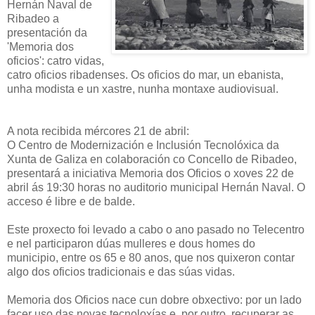
Hernán Naval de
Ribadeo a
presentación da
'Memoria dos
oficios': catro vidas,
catro oficios ribadenses. Os oficios do mar, un ebanista,
unha modista e un xastre, nunha montaxe audiovisual.
A nota recibida mércores 21 de abril:
O Centro de Modernización e Inclusión Tecnolóxica da
Xunta de Galiza en colaboración co Concello de Ribadeo,
presentará a iniciativa Memoria dos Oficios o xoves 22 de
abril ás 19:30 horas no auditorio municipal Hernán Naval. O
acceso é libre e de balde.
Este proxecto foi levado a cabo o ano pasado no Telecentro
e nel participaron dúas mulleres e dous homes do
municipio, entre os 65 e 80 anos, que nos quixeron contar
algo dos oficios tradicionais e das súas vidas.
Memoria dos Oficios nace cun dobre obxectivo: por un lado
facer uso das novas tecnoloxías e, por outro, recuperar as