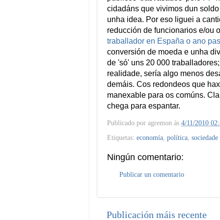
cidadáns que vivimos dun soldo
unha idea. Por eso liguei a can
reducción de funcionarios e/ou o
traballador en España o ano pas
conversión de moeda e unha div
de 'só' uns 20 000 traballadores;
realidade, sería algo menos des
demáis. Cos redondeos que haxa
manexable para os comúns. Claro
chega para espantar.
Publicado por
agremon
ás
4/11/2010 02
Etiquetas:
economía
,
política
,
sociedade
Ningún comentario:
Publicar un comentario
Publicación máis recente