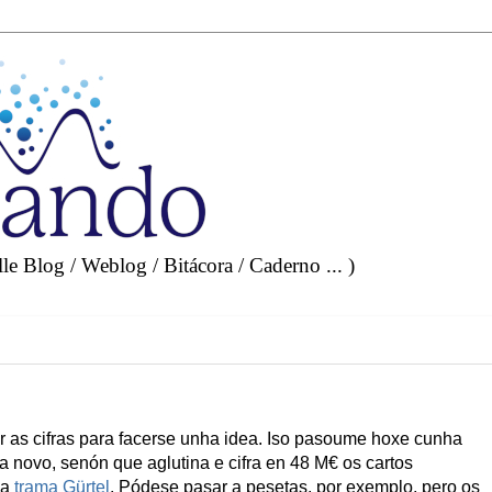
e Blog / Weblog / Bitácora / Caderno ... )
ir as cifras para facerse unha idea. Iso pasoume hoxe cunha
a novo, senón que aglutina e cifra en 48 M€ os cartos
na
trama Gürtel
. Pódese pasar a pesetas, por exemplo, pero os