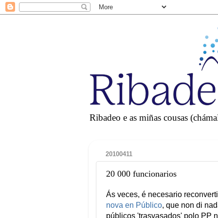
Ribadeo e as miñas cousas (chámall
20100411
20 000 funcionarios
Ás veces, é necesario reconvert
nova en Público
, que non di nad
públicos 'trasvasados' polo PP 