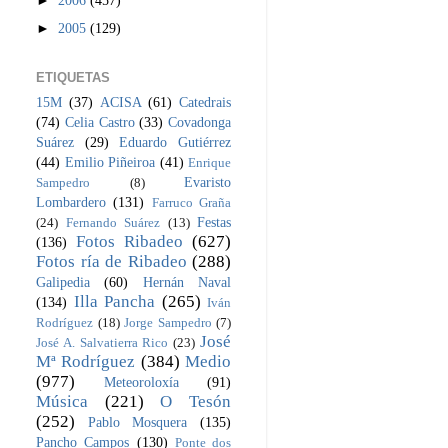
►
2005
(129)
ETIQUETAS
15M
(37)
ACISA
(61)
Catedrais
(74)
Celia Castro
(33)
Covadonga
Suárez
(29)
Eduardo Gutiérrez
(44)
Emilio Piñeiroa
(41)
Enrique
Evaristo
Sampedro
(8)
Lombardero
(131)
Farruco Graña
Festas
(24)
Fernando Suárez
(13)
Fotos Ribadeo
(627)
(136)
Fotos ría de Ribadeo
(288)
Galipedia
(60)
Hernán Naval
Illa Pancha
(265)
(134)
Iván
Rodríguez
(18)
Jorge Sampedro
(7)
José
José A. Salvatierra Rico
(23)
Mª Rodríguez
(384)
Medio
(977)
Meteoroloxía
(91)
Música
(221)
O Tesón
(252)
Pablo Mosquera
(135)
Pancho Campos
(130)
Ponte dos