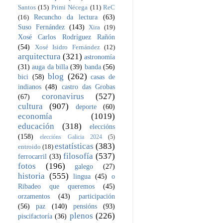
Santos
(15)
Primi Nécega
(11)
ReC
Recuncho da lectura
(63)
(16)
Suso Fernández
(143)
Xira
(19)
Xosé Carlos Rodríguez Rañón
(54)
Xosé Isidro Fernández
(12)
arquitectura
(321)
astronomía
(31)
auga da billa
(39)
banda
(56)
blog
(262)
bici
(58)
casas de
indianos
(48)
castro das Grobas
coronavirus
(527)
(67)
cultura
(907)
deporte
(60)
economía
(1019)
educación
(318)
eleccións
(158)
eleccións Galicia 2024
(5)
estatísticas
(383)
entroido
(18)
filosofía
(537)
ferrocarril
(33)
fotos
(196)
galego
(27)
historia
(555)
lingua
(45)
o
Ribadeo que queremos
(45)
orzamentos
(43)
participación
(56)
paz
(140)
pensións
(93)
plenos
(226)
piscifactoría
(36)