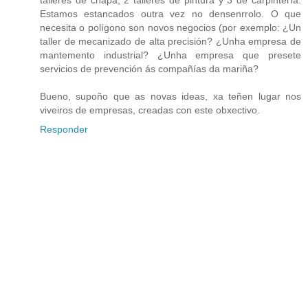
talleres de chapa, 2 talleres de pintura y 3 de carpintería.
Estamos estancados outra vez no densenrrolo. O que
necesita o polígono son novos negocios (por exemplo: ¿Un
taller de mecanizado de alta precisión? ¿Unha empresa de
mantemento industrial? ¿Unha empresa que presete
servicios de prevención ás compañías da mariña?
Bueno, supoño que as novas ideas, xa teñen lugar nos
viveiros de empresas, creadas con este obxectivo.
Responder