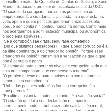
conselleiro maior do Consello de Contas de Galicia; e Xosé
Manuel Sabucedo, profesor de psicoloxía social da USC.
"O suxeito da corrupción non son os políticos nin os
empresarios. É a cidadanía. É a cidadanía a que reclama,
vota, apoia e quere políticos que teñen prezo accesible,
porque non confía nin confiou nunca na norma. Canto máis
nos acerquemos á administación municipal ou autonómica,
o problema agrávase".
"Se a corrupción sae gratis, seguirase cometendo"
"Din que distintos pensadores (...) que a peor corrupción é a
da élite dominante, a do creador do opinión. Porque eses
creadores de opinión transmiten a sensación de que o que
non é corrupto é parvo"
"A estratexia para superar os niveis de corrupción sería que
esta non compensara, que compensara a norma"
"O problema deste e doutros países non son as normas
senón o seu cumprimento"
"Unha das posibles solucións fronte a corrupción é a
transparencia"
"En última instancia o auténtico control é a sanción social"
"O cidadán que fai a súa declaración de impostos
correctamente pode ter unha razoable satisfacción moral,
que se traduza en que se converta nun cidadán máis