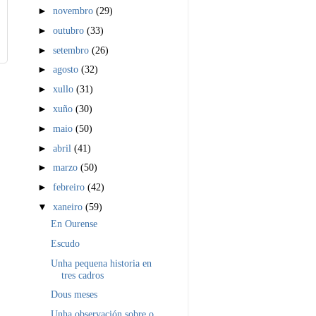
►
novembro
(29)
►
outubro
(33)
►
setembro
(26)
►
agosto
(32)
►
xullo
(31)
►
xuño
(30)
►
maio
(50)
►
abril
(41)
►
marzo
(50)
►
febreiro
(42)
▼
xaneiro
(59)
En Ourense
Escudo
Unha pequena historia en
tres cadros
Dous meses
Unha observación sobre o