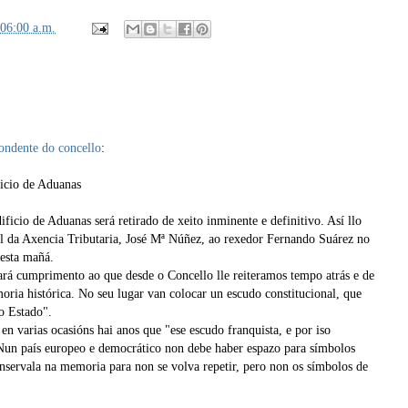
:06:00 a.m.
pondente do concello
:
ficio de Aduanas
ficio de Aduanas será retirado de xeito inminente e definitivo. Así llo
l da Axencia Tributaria, José Mª Núñez, ao rexedor Fernando Suárez no
esta mañá.
dará cumprimento ao que desde o Concello lle reiteramos tempo atrás e de
oria histórica. No seu lugar van colocar un escudo constitucional, que
o Estado".
en varias ocasións hai anos que "ese escudo franquista, e por iso
. Nun país europeo e democrático non debe haber espazo para símbolos
 conservala na memoria para non se volva repetir, pero non os símbolos de