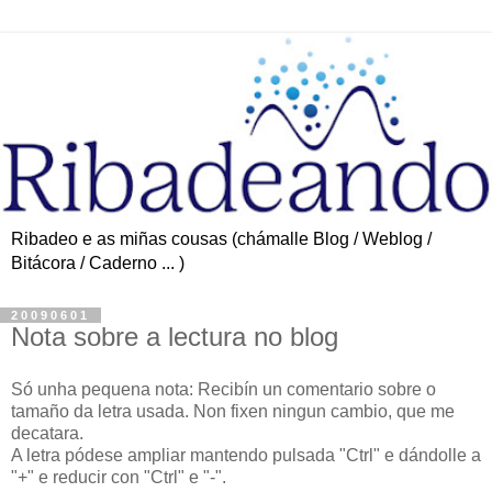
Ribadeo e as miñas cousas (chámalle Blog / Weblog /
Bitácora / Caderno ... )
20090601
Nota sobre a lectura no blog
Só unha pequena nota: Recibín un comentario sobre o
tamaño da letra usada. Non fixen ningun cambio, que me
decatara.
A letra pódese ampliar mantendo pulsada "Ctrl" e dándolle a
"+" e reducir con "Ctrl" e "-".