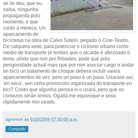
se lle deu, que eu
saiba, ningunha
propaganda polo
momento, e que
coido a merece. Un
aparcamento de
bicicletas na obra de Calvo Sotelo, pegado ó Cine-Teatro.
De calquera xeito, para potenciar o ciclismo urbano como
medio de transporte (e lembro que o alcalde é afeizoado ó
tema, aínda que non por Ribadeo, pode que pola
perigosidade actual mais que por non asociar cargo e andar
en bici) un tratamento de choque debera incluír varios
aparcamentos de vez, pero un paso é un paso. Usarase así,
'en seco', sen unha promoción organizada do transporte en
bici? Coido que algunha persoa si o usará, pero que os
comezos serán lentos. Ogallá me equivoque e sexa
rápidamente moi usado.
agremon
ás
6/16/2009 07:30:00 a.m.
Compartir