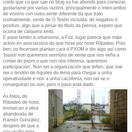
coido que co que sae no blog xa hai abondo para comezar,
gustaríame por varias razóns, principalmente o intercambio
de visións con outra xente diferente da que trato
normalmente, xente de O Tesón incluída: do negativo ó
positivo, algo que a pesar do título da prensa, espero que
ocorra de calquera xeito.
E paso tamén a urbanismo, a Foz, lugar parece que máis
activo en asociacións do que hoxe por hoxe Ribadeo. Pois
ben, os focenses plantan cara ó PXOM e din algo así como
'basta! non queremos sermóns de xente que nos veña a
contar do pxom o que non nos interesa, queremos
participación'. Non sei a organización que teñen, que soe
ser o tendón de Aquiles do tema para chegar a unha
operatividade e non a unha cacofonía, non sei se o
conseguirán ou non, pero o paso está dado.
As fotos, do
Ribadeo de hoxe,
enmarcan a obra
abandoada de
Ramón González,
despois de que a
súa viciña pola