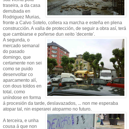
traseira, a da casa
derrubada en
Rodriguez Murias,
fronte a Calvo Sotelo, collera xa marcha e esteña en plena
construcción. A valla de protección, de seguir a obra así, terá
que cambiarse e poñerse dun xeito 'decente'.
A segunda, o
mercado semanal
do pasado
domingo, que
certamente non sei
como se puido
desenvoltar co
aparcamento alí,
con dous toldos en
total, como
uníndose en forma
á procesión da tarde, deslavazados, ... non me esperaba
atopar tal, nin esperarei atoparmo no futuro.
A terceira, e unha
cousa á que non