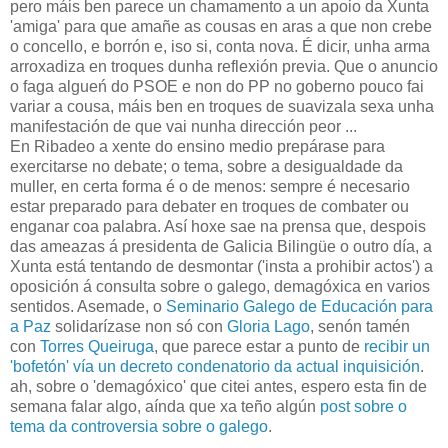
pero máis ben parece un chamamento a un apoio da Xunta
'amiga' para que amañe as cousas en aras a que non crebe
o concello, e borrón e, iso si, conta nova. É dicir, unha arma
arroxadiza en troques dunha reflexión previa. Que o anuncio
o faga algueń do PSOE e non do PP no goberno pouco fai
variar a cousa, máis ben en troques de suavizala sexa unha
manifestación de que vai nunha dirección peor ...
En Ribadeo a xente do ensino medio prepárase para
exercitarse no debate; o tema, sobre a desigualdade da
muller, en certa forma é o de menos: sempre é necesario
estar preparado para debater en troques de combater ou
enganar coa palabra. Así hoxe sae na prensa que, despois
das ameazas á presidenta de Galicia Bilingüe o outro día, a
Xunta está tentando de desmontar ('insta a prohibir actos') a
oposición á consulta sobre o galego, demagóxica en varios
sentidos. Asemade, o
Seminario Galego de Educación para
a Paz
solidarízase non só con
Gloria Lago
, senón tamén
con
Torres Queiruga
, que parece estar a punto de
recibir un
'bofetón' vía un decreto condenatorio da actual inquisición
.
ah, sobre o 'demagóxico' que citei antes, espero esta fin de
semana falar algo, aínda que xa teño algún
post sobre o
tema da controversia sobre o galego
.