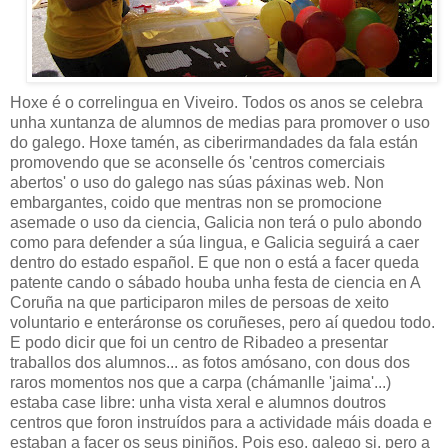
Hoxe é o correlingua en Viveiro. Todos os anos se celebra
unha xuntanza de alumnos de medias para promover o uso
do galego. Hoxe tamén, as ciberirmandades da fala están
promovendo que se aconselle ós 'centros comerciais
abertos' o uso do galego nas súas páxinas web. Non
embargantes, coido que mentras non se promocione
asemade o uso da ciencia, Galicia non terá o pulo abondo
como para defender a súa lingua, e Galicia seguirá a caer
dentro do estado español. E que non o está a facer queda
patente cando o sábado houba unha festa de ciencia en A
Coruña na que participaron miles de persoas de xeito
voluntario e enteráronse os coruñeses, pero aí quedou todo.
E podo dicir que foi un centro de Ribadeo a presentar
traballos dos alumnos... as fotos amósano, con dous dos
raros momentos nos que a carpa (chámanlle 'jaima'...)
estaba case libre: unha vista xeral e alumnos doutros
centros que foron instruídos para a actividade máis doada e
estaban a facer os seus piniños. Pois eso, galego si, pero a