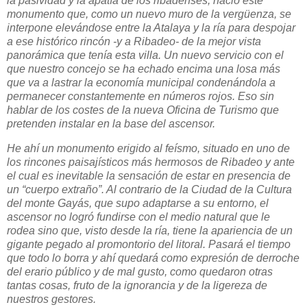
la pasividad y la apatía de los ribadenses, nació este
monumento que, como un nuevo muro de la vergüenza, se
interpone elevándose entre la Atalaya y la ría para despojar
a ese histórico rincón -y a Ribadeo- de la mejor vista
panorámica que tenía esta villa. Un nuevo servicio con el
que nuestro concejo se ha echado encima una losa más
que va a lastrar la economía municipal condenándola a
permanecer constantemente en números rojos. Eso sin
hablar de los costes de la nueva Oficina de Turismo que
pretenden instalar en la base del ascensor.
He ahí un monumento erigido al feísmo, situado en uno de
los rincones paisajísticos más hermosos de Ribadeo y ante
el cual es inevitable la sensación de estar en presencia de
un “cuerpo extraño”. Al contrario de la Ciudad de la Cultura
del monte Gayás, que supo adaptarse a su entorno, el
ascensor no logró fundirse con el medio natural que le
rodea sino que, visto desde la ría, tiene la apariencia de un
gigante pegado al promontorio del litoral. Pasará el tiempo
que todo lo borra y ahí quedará como expresión de derroche
del erario público y de mal gusto, como quedaron otras
tantas cosas, fruto de la ignorancia y de la ligereza de
nuestros gestores.