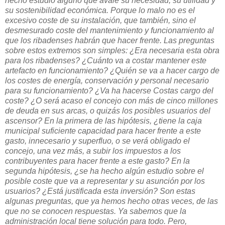
hecho estudio alguno que avale su necesidad, su utilidad y
su sostenibilidad económica. Porque lo malo no es el
excesivo coste de su instalación, que también, sino el
desmesurado coste del mantenimiento y funcionamiento al
que los ribadenses habrán que hacer frente. Las preguntas
sobre estos extremos son simples: ¿Era necesaria esta obra
para los ribadenses? ¿Cuánto va a costar mantener este
artefacto en funcionamiento? ¿Quién se va a hacer cargo de
los costes de energía, conservación y personal necesario
para su funcionamiento? ¿Va ha hacerse Costas cargo del
coste? ¿O será acaso el concejo con más de cinco millones
de deuda en sus arcas, o quizás los posibles usuarios del
ascensor? En la primera de las hipótesis, ¿tiene la caja
municipal suficiente capacidad para hacer frente a este
gasto, innecesario y superfluo, o se verá obligado el
concejo, una vez más, a subir los impuestos a los
contribuyentes para hacer frente a este gasto? En la
segunda hipótesis, ¿se ha hecho algún estudio sobre el
posible coste que va a representar y su asunción por los
usuarios? ¿Está justificada esta inversión? Son estas
algunas preguntas, que ya hemos hecho otras veces, de las
que no se conocen respuestas. Ya sabemos que la
administración local tiene solución para todo. Pero,