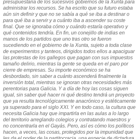
presupuestaria de los sucesivos gobiernos de la Xunta para
administrar los recursos. Se ha escrito que su futuro estaba
aún sin definir y que no se sabía a qué se iba a destinar o
para qué iba a servir y a cuánto iba a ascender su coste
final. Que se ignoraba cómo y cuándo estaría operativo y
qué contenidos tendría. En fin, un conejillo de indias en
manos de los partidos que uno tras otro se fueron
sucediendo en el gobierno de la Xunta, sujeto a toda clase
de experimentos y tanteos, dirigidos todos ellos a apaciguar
las protestas de los gallegos que pagan con sus impuestos
tamaño delirio, mientras la gente se queda en el paro por
cierre de empresas. Su importe económico se ha
desbordado, sin saber a cuánto ascenderá finalmente la
inversión total, mientras se ignoran otras necesidades más
perentorias para Galicia. Y a día de hoy las cosas siguen
igual, sin saber qué hacer ni qué destino tendrá un proyecto
que ya resulta tecnológicamente anacrónico y estéticamente
ya superado para el siglo XXI. Y en todo caso, la cultura que
necesita Galicia hay que impartirla en las aulas a lo largo
del territorio arreglando colegios y contratando maestros y
no concentrarla en el Gayás. Pero, así es cómo los políticos
hacen, a veces, las cosas, protegidos por la impunidad que
les da el poder de la partitocracia, una especie de dictadura